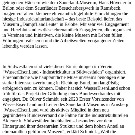
getragenen Häusern wie dem Sauerland-Museum, Haus Hövener in
Brilon oder dem Sauerländer Besucherbergwerk in Ramsbeck,
prägen vor allem kleinere ehrenamtlich geführte Einrichtungen die
hiesige Industriekulturlandschaft – das beste Beispiel liefert das
Museum „DampfLandLeute“ in Eslohe: Mit sehr viel Engagement
und Herzblut sind es diese ehrenamtlich Engagierten, die organisiert
in Vereinen und Initiativen, die kleine Museen mit Leben füllen,
Führungen realisieren und die Arbeitswelten vergangener Zeiten
lebendig werden lassen.
In Südwestfalen sind viele dieser Einrichtungen im Verein
"WasserEisenLand - Industriekultur in Südwestfalen" organisiert.
Ehrenamtliche wie hauptamtliche Museumsteams benötigen eine
starke Interessensvertretung in Richtung Bund, um langfristig
erfolgreich sein zu können. Daher hat sich WasserEisenLand schon
früh für das Projekt der Gründung eines Bundesverbandes mit
engagiert. Dr. Oliver Schmidt, seit 2023 Erster Vorsitzender von
WasserEisenLand und Leiter des Sauerland-Museums in Arnsberg:
„WasserEisenLand wird als aktives Mitglied in dem neu
gegründeten Bundesverband die Fahne für die industriekulturellen
Akteure in Südwestfalen hochhalten – besonders vor dem
Hintergrund ihrer dezentralen Struktur und dem hohen Anteil an
ehrenamtlich geführten Museen“, erklärt Schmidt. „Weil die