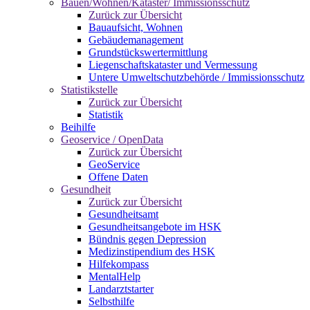
Bauen/Wohnen/Kataster/ Immissionsschutz
Zurück zur Übersicht
Bauaufsicht, Wohnen
Gebäudemanagement
Grundstückswertermittlung
Liegenschaftskataster und Vermessung
Untere Umweltschutzbehörde / Immissionsschutz
Statistikstelle
Zurück zur Übersicht
Statistik
Beihilfe
Geoservice / OpenData
Zurück zur Übersicht
GeoService
Offene Daten
Gesundheit
Zurück zur Übersicht
Gesundheitsamt
Gesundheitsangebote im HSK
Bündnis gegen Depression
Medizinstipendium des HSK
Hilfekompass
MentalHelp
Landarztstarter
Selbsthilfe