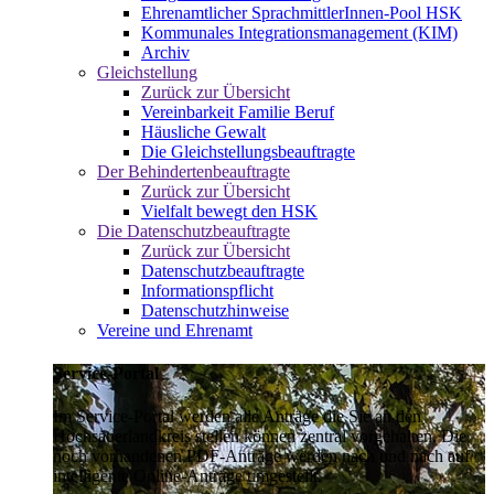
Ehrenamtlicher SprachmittlerInnen-Pool HSK
Kommunales Integrationsmanagement (KIM)
Archiv
Gleichstellung
Zurück zur Übersicht
Vereinbarkeit Familie Beruf
Häusliche Gewalt
Die Gleichstellungsbeauftragte
Der Behindertenbeauftragte
Zurück zur Übersicht
Vielfalt bewegt den HSK
Die Datenschutzbeauftragte
Zurück zur Übersicht
Datenschutzbeauftragte
Informationspflicht
Datenschutzhinweise
Vereine und Ehrenamt
Service-Portal
Im Service-Portal werden alle Anträge die Sie an den
Hochsauerlandkreis stellen können zentral vorgehalten. Die
noch vorhandenen PDF-Anträge werden nach und nach auf
intelligente Online-Anträge umgestellt.