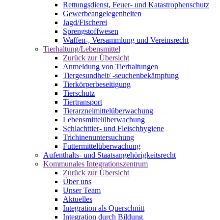
Rettungsdienst, Feuer- und Katastrophenschutz
Gewerbeangelegenheiten
Jagd/Fischerei
Sprengstoffwesen
Waffen-, Versammlung und Vereinsrecht
Tierhaltung/Lebensmittel
Zurück zur Übersicht
Anmeldung von Tierhaltungen
Tiergesundheit/ -seuchenbekämpfung
Tierkörperbeseitigung
Tierschutz
Tiertransport
Tierarzneimittelüberwachung
Lebensmittelüberwachung
Schlachttier- und Fleischhygiene
Trichinenuntersuchung
Futtermittelüberwachung
Aufenthalts- und Staatsangehörigkeitsrecht
Kommunales Integrationszentrum
Zurück zur Übersicht
Über uns
Unser Team
Aktuelles
Integration als Querschnitt
Integration durch Bildung