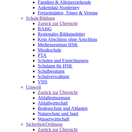
Familien & Alleinerziehende
Ankerplatz Norderney
Freizeitstätten, Träger & Vereine
Schule/Bildung
Zurück zur Übersicht
BAföG
Regionales Bildungsbüro
Kein Abschluss ohne Anschluss
Medienzentrum HSK
Musikschule
PTA
Schulen und Einrichtungen
Schulamt für HSK
Schulberatung
Schulverwaltung
VHS
Umwelt
Zurück zur Übersicht
Abfallentsorgung
Abfallwirtschaft
Bodenschutz und Altlasten
Naturschutz und Jagd
Wasserwirtschaft
Sicherheit/Ordnung
Zurück zur Übersicht