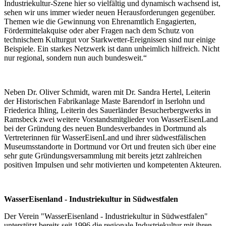
Industriekultur-Szene hier so vielfältig und dynamisch wachsend ist,
sehen wir uns immer wieder neuen Herausforderungen gegenüber.
Themen wie die Gewinnung von Ehrenamtlich Engagierten,
Fördermittelakquise oder aber Fragen nach dem Schutz von
technischem Kulturgut vor Starkwetter-Ereignissen sind nur einige
Beispiele. Ein starkes Netzwerk ist dann unheimlich hilfreich. Nicht
nur regional, sondern nun auch bundesweit.“
Neben Dr. Oliver Schmidt, waren mit Dr. Sandra Hertel, Leiterin
der Historischen Fabrikanlage Maste Barendorf in Iserlohn und
Friederica Ihling, Leiterin des Sauerländer Besucherbergwerks in
Ramsbeck zwei weitere Vorstandsmitglieder von WasserEisenLand
bei der Gründung des neuen Bundesverbandes in Dortmund als
Vertreterinnen für WasserEisenLand und ihrer südwestfälischen
Museumsstandorte in Dortmund vor Ort und freuten sich über eine
sehr gute Gründungsversammlung mit bereits jetzt zahlreichen
positiven Impulsen und sehr motivierten und kompetenten Akteuren.
WasserEisenland - Industriekultur in Südwestfalen
Der Verein "WasserEisenland - Industriekultur in Südwestfalen"
unterstützt bereits seit 1996 die regionale Industriekultur mit ihren