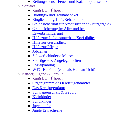
Rettungsdienst, Feuer- und Katastrophenschutz
Soziales
Zurück zur Übersicht
Bildungs- und Teilhabepaket
Eingliederungshilfe/Rehabilitation
Grundsicherung für Arbeitsuchende (Bürgergeld)
Grundsicherung im Alter und bei
Erwerbsminderung
Hilfe zum Lebensunterhalt (Sozialhilfe)
Hilfe zur Gesundheit
Hilfe zur Pflege
Jobcenter
Schwerbehinderte Menschen
Sonstige soz. Angelegenheiten
Sozialplanung
WTG-Behörde (ehemals Heimaufsicht)
Kinder, Jugend & Familie
Zurück zur Übersicht
Organigramm des Kreisjugendamtes
Das Kreisjugendamt
Schwangerschaft & Geburt
Kleinkinder
Schulkinder
Jugendliche
Junge Erwachsene