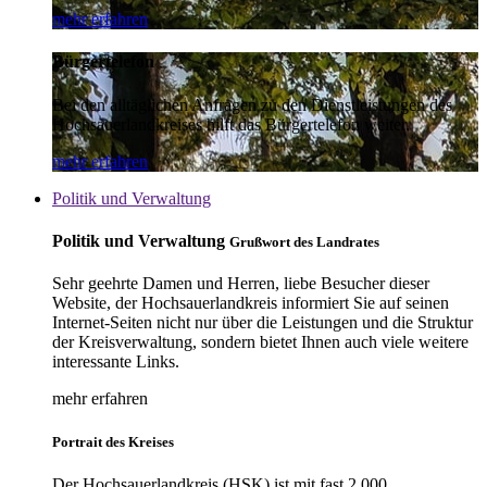
mehr erfahren
Bürgertelefon
Bei den alltäglichen Anfragen zu den Dienstleistungen des
Hochsauerlandkreises hilft das Bürgertelefon weiter.
mehr erfahren
Politik und Verwaltung
Politik und Verwaltung
Grußwort des Landrates
Sehr geehrte Damen und Herren, liebe Besucher dieser
Website, der Hochsauerlandkreis informiert Sie auf seinen
Internet-Seiten nicht nur über die Leistungen und die Struktur
der Kreisverwaltung, sondern bietet Ihnen auch viele weitere
interessante Links.
mehr erfahren
Portrait des Kreises
Der Hochsauerlandkreis (HSK) ist mit fast 2.000