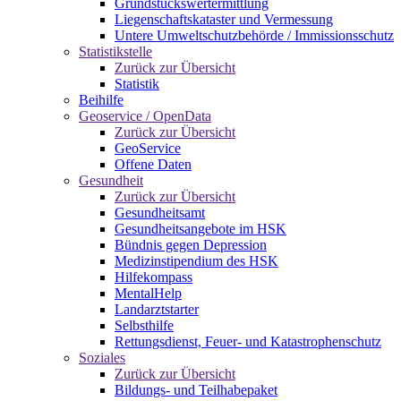
Grundstückswertermittlung
Liegenschaftskataster und Vermessung
Untere Umweltschutzbehörde / Immissionsschutz
Statistikstelle
Zurück zur Übersicht
Statistik
Beihilfe
Geoservice / OpenData
Zurück zur Übersicht
GeoService
Offene Daten
Gesundheit
Zurück zur Übersicht
Gesundheitsamt
Gesundheitsangebote im HSK
Bündnis gegen Depression
Medizinstipendium des HSK
Hilfekompass
MentalHelp
Landarztstarter
Selbsthilfe
Rettungsdienst, Feuer- und Katastrophenschutz
Soziales
Zurück zur Übersicht
Bildungs- und Teilhabepaket