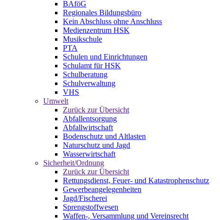
BAföG
Regionales Bildungsbüro
Kein Abschluss ohne Anschluss
Medienzentrum HSK
Musikschule
PTA
Schulen und Einrichtungen
Schulamt für HSK
Schulberatung
Schulverwaltung
VHS
Umwelt
Zurück zur Übersicht
Abfallentsorgung
Abfallwirtschaft
Bodenschutz und Altlasten
Naturschutz und Jagd
Wasserwirtschaft
Sicherheit/Ordnung
Zurück zur Übersicht
Rettungsdienst, Feuer- und Katastrophenschutz
Gewerbeangelegenheiten
Jagd/Fischerei
Sprengstoffwesen
Waffen-, Versammlung und Vereinsrecht