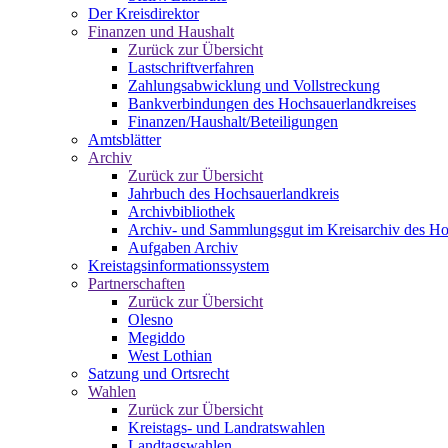
Der Kreisdirektor
Finanzen und Haushalt
Zurück zur Übersicht
Lastschriftverfahren
Zahlungsabwicklung und Vollstreckung
Bankverbindungen des Hochsauerlandkreises
Finanzen/Haushalt/Beteiligungen
Amtsblätter
Archiv
Zurück zur Übersicht
Jahrbuch des Hochsauerlandkreis
Archivbibliothek
Archiv- und Sammlungsgut im Kreisarchiv des Ho
Aufgaben Archiv
Kreistagsinformationssystem
Partnerschaften
Zurück zur Übersicht
Olesno
Megiddo
West Lothian
Satzung und Ortsrecht
Wahlen
Zurück zur Übersicht
Kreistags- und Landratswahlen
Landtagswahlen