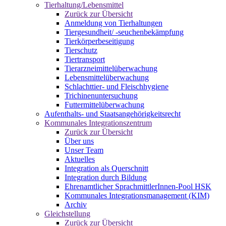
Tierhaltung/Lebensmittel
Zurück zur Übersicht
Anmeldung von Tierhaltungen
Tiergesundheit/ -seuchenbekämpfung
Tierkörperbeseitigung
Tierschutz
Tiertransport
Tierarzneimittelüberwachung
Lebensmittelüberwachung
Schlachttier- und Fleischhygiene
Trichinenuntersuchung
Futtermittelüberwachung
Aufenthalts- und Staatsangehörigkeitsrecht
Kommunales Integrationszentrum
Zurück zur Übersicht
Über uns
Unser Team
Aktuelles
Integration als Querschnitt
Integration durch Bildung
Ehrenamtlicher SprachmittlerInnen-Pool HSK
Kommunales Integrationsmanagement (KIM)
Archiv
Gleichstellung
Zurück zur Übersicht