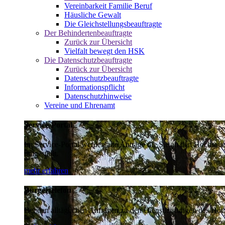
Vereinbarkeit Familie Beruf
Häusliche Gewalt
Die Gleichstellungsbeauftragte
Der Behindertenbeauftragte
Zurück zur Übersicht
Vielfalt bewegt den HSK
Die Datenschutzbeauftragte
Zurück zur Übersicht
Datenschutzbeauftragte
Informationspflicht
Datenschutzhinweise
Vereine und Ehrenamt
Service-Portal
Im Service-Portal werden alle Anträge die Sie an den Hochsau
umgestellt.
mehr erfahren
Bürgertelefon
Bei den alltäglichen Anfragen zu den Dienstleistungen des Hoch