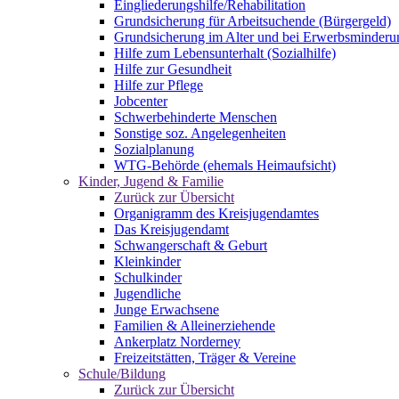
Eingliederungshilfe/Rehabilitation
Grundsicherung für Arbeitsuchende (Bürgergeld)
Grundsicherung im Alter und bei Erwerbsminderu
Hilfe zum Lebensunterhalt (Sozialhilfe)
Hilfe zur Gesundheit
Hilfe zur Pflege
Jobcenter
Schwerbehinderte Menschen
Sonstige soz. Angelegenheiten
Sozialplanung
WTG-Behörde (ehemals Heimaufsicht)
Kinder, Jugend & Familie
Zurück zur Übersicht
Organigramm des Kreisjugendamtes
Das Kreisjugendamt
Schwangerschaft & Geburt
Kleinkinder
Schulkinder
Jugendliche
Junge Erwachsene
Familien & Alleinerziehende
Ankerplatz Norderney
Freizeitstätten, Träger & Vereine
Schule/Bildung
Zurück zur Übersicht