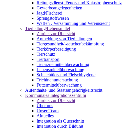
Rettungsdienst, Feuer- und Katastrophenschutz
Gewerbeangelegenheiten
Jagd/Fischerei
Sprengstoffwesen
Waffen-, Versammlung und Vereinsrecht
Tierhaltung/Lebensmittel
Zurück zur Übersicht
Anmeldung von Tierhaltungen
Tiergesundheit/ -seuchenbekämpfung
Tierkörperbeseitigung
Tierschutz
Tiertransport
Tierarzneimittelüberwachung
Lebensmittelüberwachung
Schlachttier- und Fleischhygiene
Trichinenuntersuchung
Futtermittelüberwachung
Aufenthalts- und Staatsangehörigkeitsrecht
Kommunales Integrationszentrum
Zurück zur Übersicht
Über uns
Unser Team
Aktuelles
Integration als Querschnitt
Integration durch Bildung