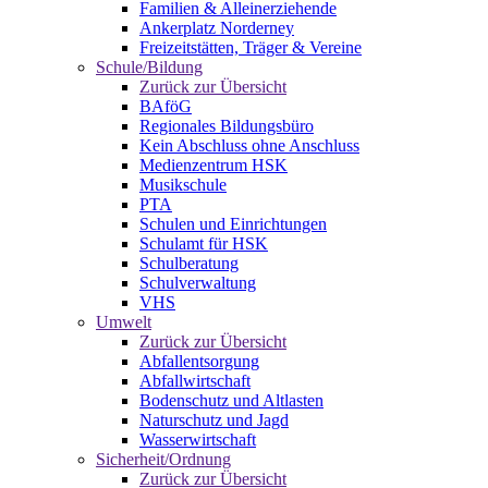
Familien & Alleinerziehende
Ankerplatz Norderney
Freizeitstätten, Träger & Vereine
Schule/Bildung
Zurück zur Übersicht
BAföG
Regionales Bildungsbüro
Kein Abschluss ohne Anschluss
Medienzentrum HSK
Musikschule
PTA
Schulen und Einrichtungen
Schulamt für HSK
Schulberatung
Schulverwaltung
VHS
Umwelt
Zurück zur Übersicht
Abfallentsorgung
Abfallwirtschaft
Bodenschutz und Altlasten
Naturschutz und Jagd
Wasserwirtschaft
Sicherheit/Ordnung
Zurück zur Übersicht