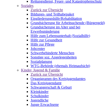
Rettungsdienst, Feuer- und Katastrophenschutz
Soziales
Zurück zur Übersicht
Bildungs- und Teilhabepaket
Eingliederungshilfe/Rehabilitation
Grundsicherung für Arbeitsuchende (Bürgergeld)
Grundsicherung im Alter und bei
Erwerbsminderung
Hilfe zum Lebensunterhalt (Sozialhilfe)
Hilfe zur Gesundheit
Hilfe zur Pflege
Jobcenter
Schwerbehinderte Menschen
Sonstige soz. Angelegenheiten
Sozialplanung
WTG-Behörde (ehemals Heimaufsicht)
Kinder, Jugend & Familie
Zurück zur Übersicht
Organigramm des Kreisjugendamtes
Das Kreisjugendamt
Schwangerschaft & Geburt
Kleinkinder
Schulkinder
Jugendliche
Junge Erwachsene