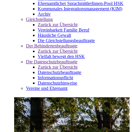
Ehrenamtlicher SprachmittlerInnen-Pool HSK
Kommunales Integrationsmanagement (KIM)
Archiv
Gleichstellung
Zurück zur Übersicht
Vereinbarkeit Familie Beruf
Häusliche Gewalt
Die Gleichstellungsbeauftragte
Der Behindertenbeauftragte
Zurück zur Übersicht
Vielfalt bewegt den HSK
Die Datenschutzbeauftragte
Zurück zur Übersicht
Datenschutzbeauftragte
Informationspflicht
Datenschutzhinweise
Vereine und Ehrenamt
Service-Portal
Im Service-Portal werden alle Anträge die Sie an den
Hochsauerlandkreis stellen können zentral vorgehalten. Die
noch vorhandenen PDF-Anträge werden nach und nach auf
intelligente Online-Anträge umgestellt.