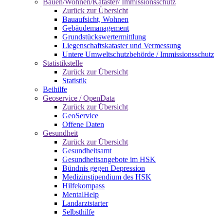
Bauen/Wohnen/Kataster/ Immissionsschutz
Zurück zur Übersicht
Bauaufsicht, Wohnen
Gebäudemanagement
Grundstückswertermittlung
Liegenschaftskataster und Vermessung
Untere Umweltschutzbehörde / Immissionsschutz
Statistikstelle
Zurück zur Übersicht
Statistik
Beihilfe
Geoservice / OpenData
Zurück zur Übersicht
GeoService
Offene Daten
Gesundheit
Zurück zur Übersicht
Gesundheitsamt
Gesundheitsangebote im HSK
Bündnis gegen Depression
Medizinstipendium des HSK
Hilfekompass
MentalHelp
Landarztstarter
Selbsthilfe