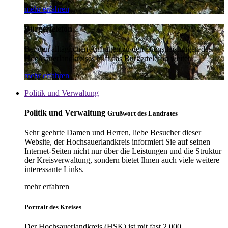
mehr erfahren
Bürgertelefon
Bei den alltäglichen Anfragen zu den Dienstleistungen des
Hochsauerlandkreises hilft das Bürgertelefon weiter.
mehr erfahren
Politik und Verwaltung
Politik und Verwaltung
Grußwort des Landrates
Sehr geehrte Damen und Herren, liebe Besucher dieser
Website, der Hochsauerlandkreis informiert Sie auf seinen
Internet-Seiten nicht nur über die Leistungen und die Struktur
der Kreisverwaltung, sondern bietet Ihnen auch viele weitere
interessante Links.
mehr erfahren
Portrait des Kreises
Der Hochsauerlandkreis (HSK) ist mit fast 2.000