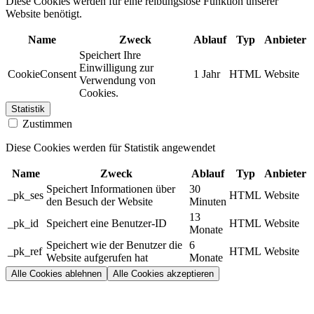
Diese Cookies werden für eine reibungslose Funktion unserer
Website benötigt.
Name
Zweck
Ablauf
Typ
Anbieter
Speichert Ihre
Einwilligung zur
CookieConsent
1 Jahr
HTML
Website
Verwendung von
Cookies.
Statistik
Zustimmen
Diese Cookies werden für Statistik angewendet
Name
Zweck
Ablauf
Typ
Anbieter
Speichert Informationen über
30
_pk_ses
HTML
Website
den Besuch der Website
Minuten
13
_pk_id
Speichert eine Benutzer-ID
HTML
Website
Monate
Speichert wie der Benutzer die
6
_pk_ref
HTML
Website
Website aufgerufen hat
Monate
Alle Cookies ablehnen
Alle Cookies akzeptieren