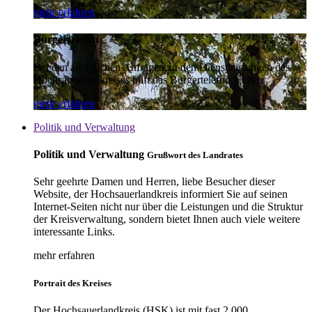
mehr erfahren
Bürgertelefon
Bei den alltäglichen Anfragen zu den Dienstleistungen des
Hochsauerlandkreises hilft das Bürgertelefon weiter.
mehr erfahren
Politik und Verwaltung
Politik und Verwaltung
Grußwort des Landrates
Sehr geehrte Damen und Herren, liebe Besucher dieser
Website, der Hochsauerlandkreis informiert Sie auf seinen
Internet-Seiten nicht nur über die Leistungen und die Struktur
der Kreisverwaltung, sondern bietet Ihnen auch viele weitere
interessante Links.
mehr erfahren
Portrait des Kreises
Der Hochsauerlandkreis (HSK) ist mit fast 2.000