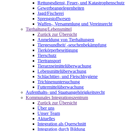
Rettungsdienst, Feuer- und Katastrophenschutz
Gewerbeangelegenheiten
Jagd/Fischerei
Sprengstoffwesen
Waffen-, Versammlung und Vereinsrecht
Tierhaltung/Lebensmittel
Zurück zur Übersicht
Anmeldung von Tierhaltungen
Tiergesundheit/ -seuchenbekämpfung
Tierkörperbeseitigung
Tierschutz
Tiertransport
Tierarzneimittelüberwachung
Lebensmittelüberwachung
Schlachttier- und Fleischhygiene
Trichinenuntersuchung
Futtermittelüberwachung
Aufenthalts- und Staatsangehörigkeitsrecht
Kommunales Integrationszentrum
Zurück zur Übersicht
Über uns
Unser Team
Aktuelles
Integration als Querschnitt
Integration durch Bildung