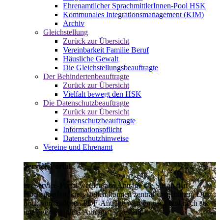
Ehrenamtlicher SprachmittlerInnen-Pool HSK
Kommunales Integrationsmanagement (KIM)
Archiv
Gleichstellung
Zurück zur Übersicht
Vereinbarkeit Familie Beruf
Häusliche Gewalt
Die Gleichstellungsbeauftragte
Der Behindertenbeauftragte
Zurück zur Übersicht
Vielfalt bewegt den HSK
Die Datenschutzbeauftragte
Zurück zur Übersicht
Datenschutzbeauftragte
Informationspflicht
Datenschutzhinweise
Vereine und Ehrenamt
Service-Portal
Im Service-Portal werden alle Anträge die Sie an den
Hochsauerlandkreis stellen können zentral vorgehalten. Die
noch vorhandenen PDF-Anträge werden nach und nach auf
intelligente Online-Anträge umgestellt.