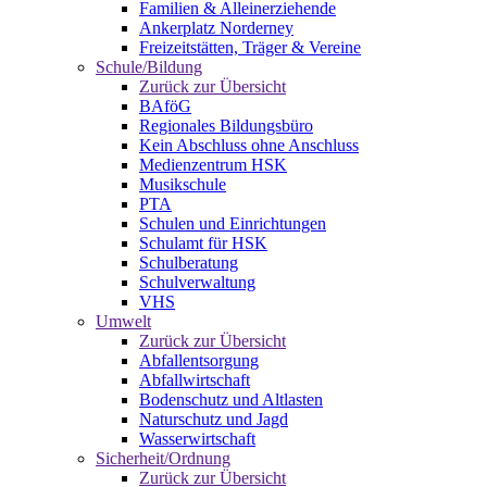
Familien & Alleinerziehende
Ankerplatz Norderney
Freizeitstätten, Träger & Vereine
Schule/Bildung
Zurück zur Übersicht
BAföG
Regionales Bildungsbüro
Kein Abschluss ohne Anschluss
Medienzentrum HSK
Musikschule
PTA
Schulen und Einrichtungen
Schulamt für HSK
Schulberatung
Schulverwaltung
VHS
Umwelt
Zurück zur Übersicht
Abfallentsorgung
Abfallwirtschaft
Bodenschutz und Altlasten
Naturschutz und Jagd
Wasserwirtschaft
Sicherheit/Ordnung
Zurück zur Übersicht