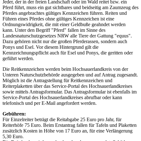
Jeder, der in der freien Landschaft oder im Wald reitet bzw. ein
Pferd führt, muss ein gut sichtbares und beidseitig am Zaumzeug des
Pferdes angebrachtes gültiges Kennzeichen führen. Reiten und
Führen eines Pferdes ohne gültiges Kennzeichen ist eine
Ordnungswidrigkeit, die mit einer Geldbuße geahndet werden
kann. Unter den Begriff "Pferd" fallen im Sinne des
Landesnaturschutzgesetzes NRW alle Tiere der Gattung "equus".
Dazu gehören nicht nur die großen Pferderassen, sondern auch
Ponys und Esel. Vor diesem Hintergrund gilt die
Kennzeichnungspflicht auch für Esel und Ponys, die geritten oder
geführt werden.
Die Reitkennzeichen werden beim Hochsauerlandkreis von der
Unteren Naturschutzbehörde ausgegeben und auf Antrag zugesandt.
Möglich ist die Antragstellung für Reitkennzeichen und
Reiterplaketten über das Service-Portal des Hochsauerlandkreises
sowie mittels Antragsformular. Das Antragsformular ist ebenfalls im
Service-Portal des Hochsauerlandkreises abrufbar oder kann
telefonisch und per E-Mail angefordert werden.
Gebühren:
Für Einzelreiter beträgt die Reitabgabe 25 Euro pro Jahr, für
Reiterhöfe 75 Euro. Beim Erstantrag fallen für Tafeln und Plaketten
zusätzlich Kosten in Höhe von 17 Euro an, für eine Verlängerung
5,30 Euro.