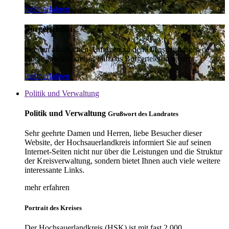
mehr erfahren
Bürgertelefon
Bei den alltäglichen Anfragen zu den Dienstleistungen des
Hochsauerlandkreises hilft das Bürgertelefon weiter.
mehr erfahren
Politik und Verwaltung
Politik und Verwaltung
Grußwort des Landrates
Sehr geehrte Damen und Herren, liebe Besucher dieser
Website, der Hochsauerlandkreis informiert Sie auf seinen
Internet-Seiten nicht nur über die Leistungen und die Struktur
der Kreisverwaltung, sondern bietet Ihnen auch viele weitere
interessante Links.
mehr erfahren
Portrait des Kreises
Der Hochsauerlandkreis (HSK) ist mit fast 2.000