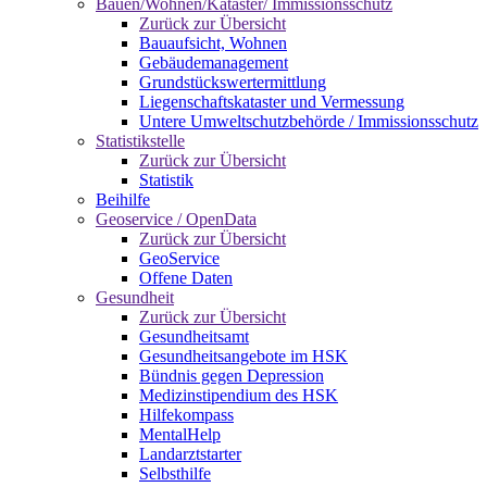
Bauen/Wohnen/Kataster/ Immissionsschutz
Zurück zur Übersicht
Bauaufsicht, Wohnen
Gebäudemanagement
Grundstückswertermittlung
Liegenschaftskataster und Vermessung
Untere Umweltschutzbehörde / Immissionsschutz
Statistikstelle
Zurück zur Übersicht
Statistik
Beihilfe
Geoservice / OpenData
Zurück zur Übersicht
GeoService
Offene Daten
Gesundheit
Zurück zur Übersicht
Gesundheitsamt
Gesundheitsangebote im HSK
Bündnis gegen Depression
Medizinstipendium des HSK
Hilfekompass
MentalHelp
Landarztstarter
Selbsthilfe