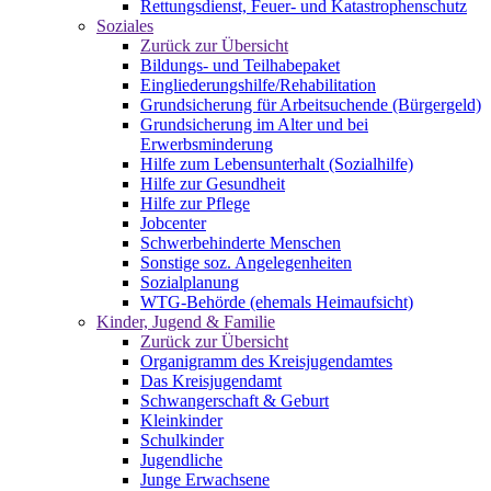
Rettungsdienst, Feuer- und Katastrophenschutz
Soziales
Zurück zur Übersicht
Bildungs- und Teilhabepaket
Eingliederungshilfe/Rehabilitation
Grundsicherung für Arbeitsuchende (Bürgergeld)
Grundsicherung im Alter und bei
Erwerbsminderung
Hilfe zum Lebensunterhalt (Sozialhilfe)
Hilfe zur Gesundheit
Hilfe zur Pflege
Jobcenter
Schwerbehinderte Menschen
Sonstige soz. Angelegenheiten
Sozialplanung
WTG-Behörde (ehemals Heimaufsicht)
Kinder, Jugend & Familie
Zurück zur Übersicht
Organigramm des Kreisjugendamtes
Das Kreisjugendamt
Schwangerschaft & Geburt
Kleinkinder
Schulkinder
Jugendliche
Junge Erwachsene