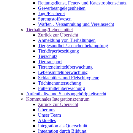
Rettungsdienst, Feuer- und Katastrophenschutz
Gewerbeangelegenheiten
Jagd/Fischerei
Sprengstoffwesen
Waffen-, Versammlung und Vereinsrecht
Tierhaltung/Lebensmittel
Zurück zur Übersicht
Anmeldung von Tierhaltungen
Tiergesundheit/ -seuchenbekämpfung
Tierkörperbeseitigung
Tierschutz
Tiertransport
Tierarzneimittelüberwachung
Lebensmittelüberwachung
Schlachttier- und Fleischhygiene
Trichinenuntersuchung
Futtermittelüberwachung
Aufenthalts- und Staatsangehörigkeitsrecht
Kommunales Integrationszentrum
Zurück zur Übersicht
Über uns
Unser Team
Aktuelles
Integration als Querschnitt
Integration durch Bildung