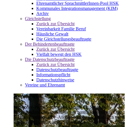
Ehrenamtlicher SprachmittlerInnen-Pool HSK
Kommunales Integrationsmanagement (KIM)
Archiv
Gleichstellung
Zurück zur Übersicht
Vereinbarkeit Familie Beruf
Häusliche Gewalt
Die Gleichstellungsbeauftragte
Der Behindertenbeauftragte
Zurück zur Übersicht
Vielfalt bewegt den HSK
Die Datenschutzbeauftragte
Zurück zur Übersicht
Datenschutzbeauftragte
Informationspflicht
Datenschutzhinweise
Vereine und Ehrenamt
Service-Portal
Im Service-Portal werden alle Anträge die Sie an den
Hochsauerlandkreis stellen können zentral vorgehalten. Die
noch vorhandenen PDF-Anträge werden nach und nach auf
intelligente Online-Anträge umgestellt.