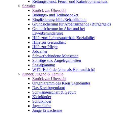
Rettungsdienst, Feuer- und Katastrophenschutz
Soziales
Zurück zur Übersicht
Bildungs- und Teilhabepaket
Eingliederungshilfe/Rehabilitation
Grundsicherung für Arbeitsuchende (Bürgergeld)
Grundsicherung im Alter und bei
Erwerbsminderung
Hilfe zum Lebensunterhalt (Sozialhilfe)
Hilfe zur Gesundheit
Hilfe zur Pflege
Jobcenter
Schwerbehinderte Menschen
Sonstige soz. Angelegenheiten
Sozialplanung
WTG-Behörde (ehemals Heimaufsicht)
Kinder, Jugend & Familie
Zurück zur Übersicht
Organigramm des Kreisjugendamtes
Das Kreisjugendamt
Schwangerschaft & Geburt
Kleinkinder
Schulkinder
Jugendliche
Junge Erwachsene