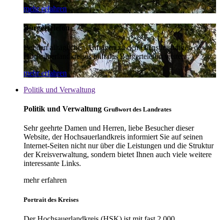
mehr erfahren
Bürgertelefon
Bei den alltäglichen Anfragen zu den Dienstleistungen des
Hochsauerlandkreises hilft das Bürgertelefon weiter.
mehr erfahren
Politik und Verwaltung
Politik und Verwaltung
Grußwort des Landrates
Sehr geehrte Damen und Herren, liebe Besucher dieser
Website, der Hochsauerlandkreis informiert Sie auf seinen
Internet-Seiten nicht nur über die Leistungen und die Struktur
der Kreisverwaltung, sondern bietet Ihnen auch viele weitere
interessante Links.
mehr erfahren
Portrait des Kreises
Der Hochsauerlandkreis (HSK) ist mit fast 2.000