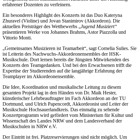
erfahrener Dozenten zu verfeinern.
Ein besonderes Highlight des Konzerts ist das Duo Kateryna
Zhuravel (Violine) und Jovan Stanimirov (Akkordeon). Die
aktuellen Preisträger des Wettbewerbs „
Jugend Musiziert“
präsentieren Werke von Johannes Brahms, Astor Piazzolla und
Vittorio Monti.
„Gemeinsames Musizieren ist Teamarbeit“, sagt Cornelia Sulies. Sie
ist Leiterin des Nachwuchs-Akkordeonensembles der HSK-
Musikschule. Dort lernen bereits die Jüngsten Mitwirkenden des
Konzerts den Teamgedanken. Und bei den Erwachsenen trifft die
Expertise der Studierenden auf die langjährige Erfahrung der
Teamplayer im Akkordeonensemble.
Die Idee, Koordination und musikalische Leitung zu diesem
gesamten Projekt lag in den Händen von Dr. Maik Hester,
künstlerischer Lehrbeauftragter im Fach Akkordeon an der TU
Dortmund, und Ulrich Papencordt, Akkordeonist und Leiter der
Musikschule Hochsauerlandkreis. Das einmalig zu sehende
Konzertprogramm wird gefördert vom Ministerium für Kultur und
Wissenschaft des Landes NRW und dem Landesverband der
Musikschulen in NRW e.V.
Der Eintritt ist frei. Platzreservierungen sind nicht möglich. Um