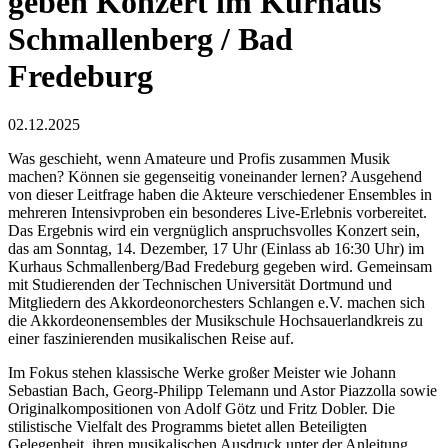
geben Konzert im Kurhaus
Schmallenberg / Bad
Fredeburg
02.12.2025
Was geschieht, wenn Amateure und Profis zusammen Musik
machen? Können sie gegenseitig voneinander lernen? Ausgehend
von dieser Leitfrage haben die Akteure verschiedener Ensembles in
mehreren Intensivproben ein besonderes Live-Erlebnis vorbereitet.
Das Ergebnis wird ein vergnüglich anspruchsvolles Konzert sein,
das am Sonntag, 14. Dezember, 17 Uhr (Einlass ab 16:30 Uhr) im
Kurhaus Schmallenberg/Bad Fredeburg gegeben wird. Gemeinsam
mit Studierenden der Technischen Universität Dortmund und
Mitgliedern des Akkordeonorchesters Schlangen e.V. machen sich
die Akkordeonensembles der Musikschule Hochsauerlandkreis zu
einer faszinierenden musikalischen Reise auf.
Im Fokus stehen klassische Werke großer Meister wie Johann
Sebastian Bach, Georg-Philipp Telemann und Astor Piazzolla sowie
Originalkompositionen von Adolf Götz und Fritz Dobler. Die
stilistische Vielfalt des Programms bietet allen Beteiligten
Gelegenheit, ihren musikalischen Ausdruck unter der Anleitung