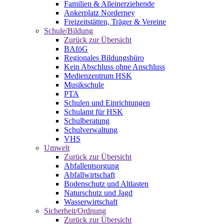
Familien & Alleinerziehende
Ankerplatz Norderney
Freizeitstätten, Träger & Vereine
Schule/Bildung
Zurück zur Übersicht
BAföG
Regionales Bildungsbüro
Kein Abschluss ohne Anschluss
Medienzentrum HSK
Musikschule
PTA
Schulen und Einrichtungen
Schulamt für HSK
Schulberatung
Schulverwaltung
VHS
Umwelt
Zurück zur Übersicht
Abfallentsorgung
Abfallwirtschaft
Bodenschutz und Altlasten
Naturschutz und Jagd
Wasserwirtschaft
Sicherheit/Ordnung
Zurück zur Übersicht