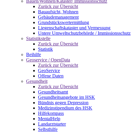
Bauen/Wohnen/Kataster/ Immissionsschutz
Zurück zur Übersicht
Bauaufsicht, Wohnen
Gebäudemanagement
Grundstückswertermittlung
Liegenschaftskataster und Vermessung
Untere Umweltschutzbehörde / Immissionsschutz
Statistikstelle
Zurück zur Übersicht
Statistik
Beihilfe
Geoservice / OpenData
Zurück zur Übersicht
GeoService
Offene Daten
Gesundheit
Zurück zur Übersicht
Gesundheitsamt
Gesundheitsangebote im HSK
Bündnis gegen Depression
Medizinstipendium des HSK
Hilfekompass
MentalHelp
Landarztstarter
Selbsthilfe