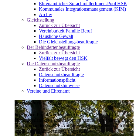
Ehrenamtlicher SprachmittlerInnen-Pool HSK
Kommunales Integrationsmanagement (KIM)
Archiv
Gleichstellung
Zurück zur Übersicht
Vereinbarkeit Familie Beruf
Häusliche Gewalt
Die Gleichstellungsbeauftragte
Der Behindertenbeauftragte
Zurück zur Übersicht
Vielfalt bewegt den HSK
Die Datenschutzbeauftragte
Zurück zur Übersicht
Datenschutzbeauftragte
Informationspflicht
Datenschutzhinweise
Vereine und Ehrenamt
Service-Portal
Im Service-Portal werden alle Anträge die Sie an den
Hochsauerlandkreis stellen können zentral vorgehalten. Die
noch vorhandenen PDF-Anträge werden nach und nach auf
intelligente Online-Anträge umgestellt.