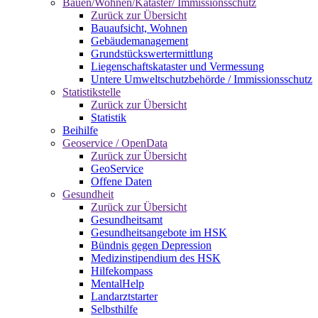
Bauen/Wohnen/Kataster/ Immissionsschutz
Zurück zur Übersicht
Bauaufsicht, Wohnen
Gebäudemanagement
Grundstückswertermittlung
Liegenschaftskataster und Vermessung
Untere Umweltschutzbehörde / Immissionsschutz
Statistikstelle
Zurück zur Übersicht
Statistik
Beihilfe
Geoservice / OpenData
Zurück zur Übersicht
GeoService
Offene Daten
Gesundheit
Zurück zur Übersicht
Gesundheitsamt
Gesundheitsangebote im HSK
Bündnis gegen Depression
Medizinstipendium des HSK
Hilfekompass
MentalHelp
Landarztstarter
Selbsthilfe