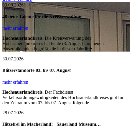
03.08.2026
48 neue Talente für die Kreisverwaltung
mehr erfahren
Hochsauerlandkreis.
Die Kreisverwaltung des
Hochsauerlandkreises hat heute (3. August) ihre neuen
Auszubildenden begrüßt, die in diesem Jahr ihre…
30.07.2026
Blitzerstandorte 03. bis 07. August
mehr erfahren
Hochsauerlandkreis.
Der Fachdienst
Verkehrsordnungswidrigkeiten des Hochsauerlandkreises gibt für
den Zeitraum vom 03. bis 07. August folgende…
28.07.2026
Hitzefrei im Macherland! - Sauerland-Museum…