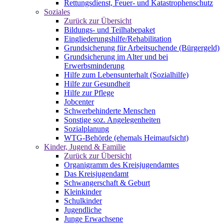
Rettungsdienst, Feuer- und Katastrophenschutz
Soziales
Zurück zur Übersicht
Bildungs- und Teilhabepaket
Eingliederungshilfe/Rehabilitation
Grundsicherung für Arbeitsuchende (Bürgergeld)
Grundsicherung im Alter und bei
Erwerbsminderung
Hilfe zum Lebensunterhalt (Sozialhilfe)
Hilfe zur Gesundheit
Hilfe zur Pflege
Jobcenter
Schwerbehinderte Menschen
Sonstige soz. Angelegenheiten
Sozialplanung
WTG-Behörde (ehemals Heimaufsicht)
Kinder, Jugend & Familie
Zurück zur Übersicht
Organigramm des Kreisjugendamtes
Das Kreisjugendamt
Schwangerschaft & Geburt
Kleinkinder
Schulkinder
Jugendliche
Junge Erwachsene