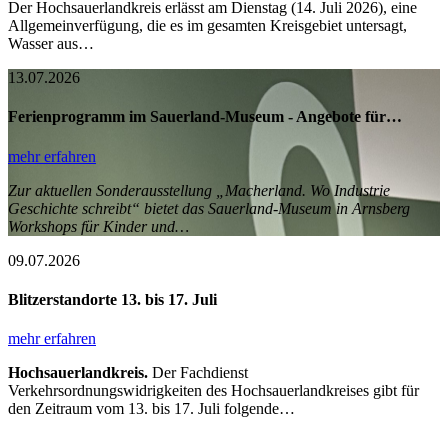
Der Hochsauerlandkreis erlässt am Dienstag (14. Juli 2026), eine
Allgemeinverfügung, die es im gesamten Kreisgebiet untersagt,
Wasser aus…
13.07.2026
Ferienprogramm im Sauerland-Museum - Angebote für…
mehr erfahren
Zur aktuellen Sonderausstellung „Macherland. Wo Industrie
Geschichte schreibt“ bietet das Sauerland-Museum in Arnsberg
Workshops für Kinder und…
09.07.2026
Blitzerstandorte 13. bis 17. Juli
mehr erfahren
Hochsauerlandkreis.
Der Fachdienst
Verkehrsordnungswidrigkeiten des Hochsauerlandkreises gibt für
den Zeitraum vom 13. bis 17. Juli folgende…