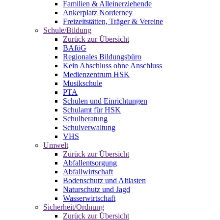
Familien & Alleinerziehende
Ankerplatz Norderney
Freizeitstätten, Träger & Vereine
Schule/Bildung
Zurück zur Übersicht
BAföG
Regionales Bildungsbüro
Kein Abschluss ohne Anschluss
Medienzentrum HSK
Musikschule
PTA
Schulen und Einrichtungen
Schulamt für HSK
Schulberatung
Schulverwaltung
VHS
Umwelt
Zurück zur Übersicht
Abfallentsorgung
Abfallwirtschaft
Bodenschutz und Altlasten
Naturschutz und Jagd
Wasserwirtschaft
Sicherheit/Ordnung
Zurück zur Übersicht