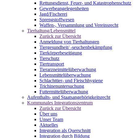
Rettungsdienst, Feuer- und Katastrophenschutz
Gewerbeangelegenheiten
Jagd/Fischerei
Sprengstoffwesen
Waffen-, Versammlung und Vereinsrecht
Tierhaltung/Lebensmittel
Zurück zur Übersicht
Anmeldung von Tierhaltungen
Tiergesundheit/ -seuchenbekämpfung
Tierkörperbeseitigung
Tierschutz
Tiertransport
Tierarzneimittelüberwachung
Lebensmittelüberwachung
Schlachttier- und Fleischhygiene
Trichinenuntersuchung
Futtermittelüberwachung
Aufenthalts- und Staatsangehörigkeitsrecht
Kommunales Integrationszentrum
Zurück zur Übersicht
Über uns
Unser Team
Aktuelles
Integration als Querschnitt
Integration durch Bildung