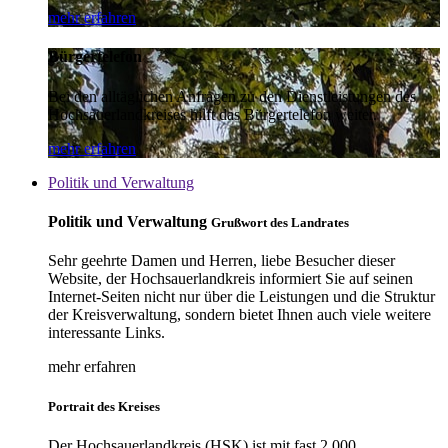
mehr erfahren
Bürgertelefon
Bei den alltäglichen Anfragen zu den Dienstleistungen des
Hochsauerlandkreises hilft das Bürgertelefon weiter.
mehr erfahren
Politik und Verwaltung
Politik und Verwaltung
Grußwort des Landrates
Sehr geehrte Damen und Herren, liebe Besucher dieser
Website, der Hochsauerlandkreis informiert Sie auf seinen
Internet-Seiten nicht nur über die Leistungen und die Struktur
der Kreisverwaltung, sondern bietet Ihnen auch viele weitere
interessante Links.
mehr erfahren
Portrait des Kreises
Der Hochsauerlandkreis (HSK) ist mit fast 2.000