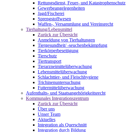
Rettungsdienst, Feuer- und Katastrophenschutz
Gewerbeangelegenheiten
Jagd/Fischerei
Sprengstoffwesen
Waffen-, Versammlung und Vereinsrecht
Tierhaltung/Lebensmittel
Zurück zur Übersicht
Anmeldung von Tierhaltungen
Tiergesundheit/ -seuchenbekämpfung
Tierkörperbeseitigung
Tierschutz
Tiertransport
Tierarzneimittelüberwachung
Lebensmittelüberwachung
Schlachttier- und Fleischhygiene
Trichinenuntersuchung
Futtermittelüberwachung
Aufenthalts- und Staatsangehörigkeitsrecht
Kommunales Integrationszentrum
Zurück zur Übersicht
Über uns
Unser Team
Aktuelles
Integration als Querschnitt
Integration durch Bildung