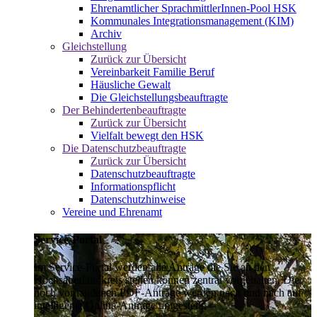
Ehrenamtlicher SprachmittlerInnen-Pool HSK
Kommunales Integrationsmanagement (KIM)
Archiv
Gleichstellung
Zurück zur Übersicht
Vereinbarkeit Familie Beruf
Häusliche Gewalt
Die Gleichstellungsbeauftragte
Der Behindertenbeauftragte
Zurück zur Übersicht
Vielfalt bewegt den HSK
Die Datenschutzbeauftragte
Zurück zur Übersicht
Datenschutzbeauftragte
Informationspflicht
Datenschutzhinweise
Vereine und Ehrenamt
Service-Portal
Im Service-Portal werden alle Anträge die Sie an den
Hochsauerlandkreis stellen können zentral vorgehalten. Die
noch vorhandenen PDF-Anträge werden nach und nach auf
intelligente Online-Anträge umgestellt.