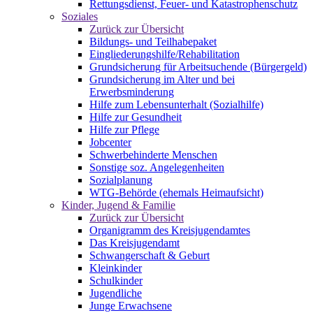
Rettungsdienst, Feuer- und Katastrophenschutz
Soziales
Zurück zur Übersicht
Bildungs- und Teilhabepaket
Eingliederungshilfe/Rehabilitation
Grundsicherung für Arbeitsuchende (Bürgergeld)
Grundsicherung im Alter und bei
Erwerbsminderung
Hilfe zum Lebensunterhalt (Sozialhilfe)
Hilfe zur Gesundheit
Hilfe zur Pflege
Jobcenter
Schwerbehinderte Menschen
Sonstige soz. Angelegenheiten
Sozialplanung
WTG-Behörde (ehemals Heimaufsicht)
Kinder, Jugend & Familie
Zurück zur Übersicht
Organigramm des Kreisjugendamtes
Das Kreisjugendamt
Schwangerschaft & Geburt
Kleinkinder
Schulkinder
Jugendliche
Junge Erwachsene