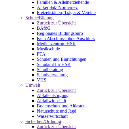
Familien & Alleinerziehende
Ankerplatz Norderney
Freizeitstätten, Träger & Vereine
Schule/Bildung
Zurück zur Übersicht
BAföG
Regionales Bildungsbüro
Kein Abschluss ohne Anschluss
Medienzentrum HSK
Musikschule
PTA
Schulen und Einrichtungen
Schulamt für HSK
Schulberatung
Schulverwaltung
VHS
Umwelt
Zurück zur Übersicht
Abfallentsorgung
Abfallwirtschaft
Bodenschutz und Altlasten
Naturschutz und Jagd
Wasserwirtschaft
Sicherheit/Ordnung
Zurück zur Übersicht