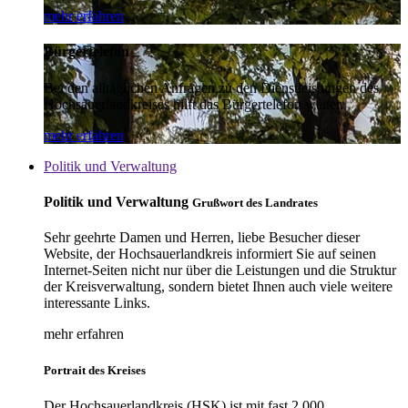
mehr erfahren
Bürgertelefon
Bei den alltäglichen Anfragen zu den Dienstleistungen des
Hochsauerlandkreises hilft das Bürgertelefon weiter.
mehr erfahren
Politik und Verwaltung
Politik und Verwaltung
Grußwort des Landrates
Sehr geehrte Damen und Herren, liebe Besucher dieser
Website, der Hochsauerlandkreis informiert Sie auf seinen
Internet-Seiten nicht nur über die Leistungen und die Struktur
der Kreisverwaltung, sondern bietet Ihnen auch viele weitere
interessante Links.
mehr erfahren
Portrait des Kreises
Der Hochsauerlandkreis (HSK) ist mit fast 2.000