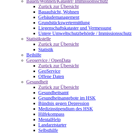
Bauen/Wohnen/Kataster/ Immissionsschutz
Zurück zur Übersicht
Bauaufsicht, Wohnen
Gebäudemanagement
Grundstückswertermittlung
Liegenschaftskataster und Vermessung
Untere Umweltschutzbehörde / Immissionsschutz
Statistikstelle
Zurück zur Übersicht
Statistik
Beihilfe
Geoservice / OpenData
Zurück zur Übersicht
GeoService
Offene Daten
Gesundheit
Zurück zur Übersicht
Gesundheitsamt
Gesundheitsangebote im HSK
Bündnis gegen Depression
Medizinstipendium des HSK
Hilfekompass
MentalHelp
Landarztstarter
Selbsthilfe