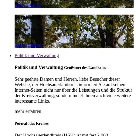
mehr erfahren
Bürgertelefon
Bei den alltäglichen Anfragen zu den Dienstleistungen des
Hochsauerlandkreises hilft das Bürgertelefon weiter.
mehr erfahren
Politik und Verwaltung
Politik und Verwaltung
Grußwort des Landrates
Sehr geehrte Damen und Herren, liebe Besucher dieser
Website, der Hochsauerlandkreis informiert Sie auf seinen
Internet-Seiten nicht nur über die Leistungen und die Struktur
der Kreisverwaltung, sondern bietet Ihnen auch viele weitere
interessante Links.
mehr erfahren
Portrait des Kreises
Der Hochsauerlandkreis (HSK) ist mit fast 2.000