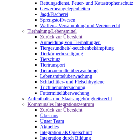
Rettungsdienst, Feuer- und Katastrophenschutz
Gewerbeangelegenheiten
Jagd/Fischerei
Sprengstoffwesen
Waffen-, Versammlung und Vereinsrecht
Tierhaltung/Lebensmittel
Zurück zur Übersicht
Anmeldung von Tierhaltungen
Tiergesundheit/ -seuchenbekämpfung
Tierkörperbeseitigung
Tierschutz
Tiertransport
Tierarzneimittelüberwachung
Lebensmittelüberwachung
Schlachttier- und Fleischhygiene
Trichinenuntersuchung
Futtermittelüberwachung
Aufenthalts- und Staatsangehörigkeitsrecht
Kommunales Integrationszentrum
Zurück zur Übersicht
Über uns
Unser Team
Aktuelles
Integration als Querschnitt
Integration durch Bildung