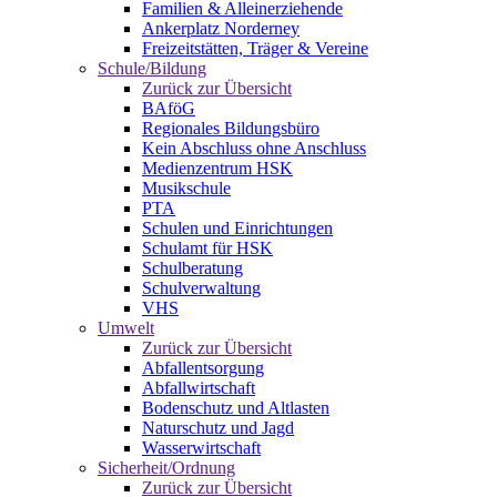
Familien & Alleinerziehende
Ankerplatz Norderney
Freizeitstätten, Träger & Vereine
Schule/Bildung
Zurück zur Übersicht
BAföG
Regionales Bildungsbüro
Kein Abschluss ohne Anschluss
Medienzentrum HSK
Musikschule
PTA
Schulen und Einrichtungen
Schulamt für HSK
Schulberatung
Schulverwaltung
VHS
Umwelt
Zurück zur Übersicht
Abfallentsorgung
Abfallwirtschaft
Bodenschutz und Altlasten
Naturschutz und Jagd
Wasserwirtschaft
Sicherheit/Ordnung
Zurück zur Übersicht