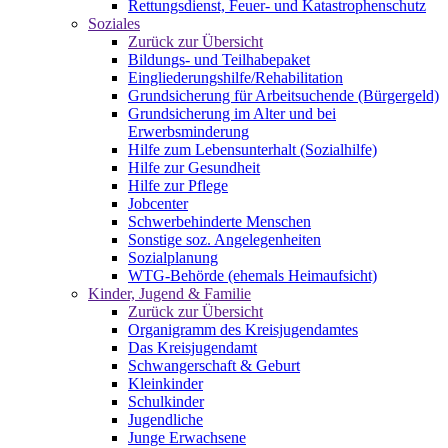
Rettungsdienst, Feuer- und Katastrophenschutz
Soziales
Zurück zur Übersicht
Bildungs- und Teilhabepaket
Eingliederungshilfe/Rehabilitation
Grundsicherung für Arbeitsuchende (Bürgergeld)
Grundsicherung im Alter und bei
Erwerbsminderung
Hilfe zum Lebensunterhalt (Sozialhilfe)
Hilfe zur Gesundheit
Hilfe zur Pflege
Jobcenter
Schwerbehinderte Menschen
Sonstige soz. Angelegenheiten
Sozialplanung
WTG-Behörde (ehemals Heimaufsicht)
Kinder, Jugend & Familie
Zurück zur Übersicht
Organigramm des Kreisjugendamtes
Das Kreisjugendamt
Schwangerschaft & Geburt
Kleinkinder
Schulkinder
Jugendliche
Junge Erwachsene