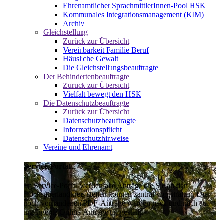
Ehrenamtlicher SprachmittlerInnen-Pool HSK
Kommunales Integrationsmanagement (KIM)
Archiv
Gleichstellung
Zurück zur Übersicht
Vereinbarkeit Familie Beruf
Häusliche Gewalt
Die Gleichstellungsbeauftragte
Der Behindertenbeauftragte
Zurück zur Übersicht
Vielfalt bewegt den HSK
Die Datenschutzbeauftragte
Zurück zur Übersicht
Datenschutzbeauftragte
Informationspflicht
Datenschutzhinweise
Vereine und Ehrenamt
Service-Portal
Im Service-Portal werden alle Anträge die Sie an den
Hochsauerlandkreis stellen können zentral vorgehalten. Die
noch vorhandenen PDF-Anträge werden nach und nach auf
intelligente Online-Anträge umgestellt.