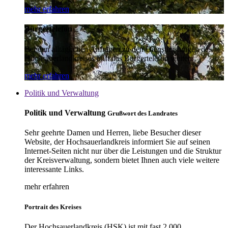
mehr erfahren
Bürgertelefon
Bei den alltäglichen Anfragen zu den Dienstleistungen des
Hochsauerlandkreises hilft das Bürgertelefon weiter.
mehr erfahren
Politik und Verwaltung
Politik und Verwaltung
Grußwort des Landrates
Sehr geehrte Damen und Herren, liebe Besucher dieser
Website, der Hochsauerlandkreis informiert Sie auf seinen
Internet-Seiten nicht nur über die Leistungen und die Struktur
der Kreisverwaltung, sondern bietet Ihnen auch viele weitere
interessante Links.
mehr erfahren
Portrait des Kreises
Der Hochsauerlandkreis (HSK) ist mit fast 2.000