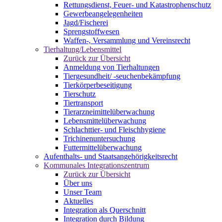
Rettungsdienst, Feuer- und Katastrophenschutz
Gewerbeangelegenheiten
Jagd/Fischerei
Sprengstoffwesen
Waffen-, Versammlung und Vereinsrecht
Tierhaltung/Lebensmittel
Zurück zur Übersicht
Anmeldung von Tierhaltungen
Tiergesundheit/ -seuchenbekämpfung
Tierkörperbeseitigung
Tierschutz
Tiertransport
Tierarzneimittelüberwachung
Lebensmittelüberwachung
Schlachttier- und Fleischhygiene
Trichinenuntersuchung
Futtermittelüberwachung
Aufenthalts- und Staatsangehörigkeitsrecht
Kommunales Integrationszentrum
Zurück zur Übersicht
Über uns
Unser Team
Aktuelles
Integration als Querschnitt
Integration durch Bildung