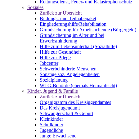
Rettungsdienst, Feuer- und Katastrophenschutz
Soziales
Zurück zur Übersicht
Bildungs- und Teilhabepaket
Eingliederungshilfe/Rehabilitation
Grundsicherung für Arbeitsuchende (Bürgergeld)
Grundsicherung im Alter und bei
Erwerbsminderung
Hilfe zum Lebensunterhalt (Sozialhilfe)
Hilfe zur Gesundheit
Hilfe zur Pflege
Jobcenter
Schwerbehinderte Menschen
Sonstige soz. Angelegenheiten
Sozialplanung
WTG-Behörde (ehemals Heimaufsicht)
Kinder, Jugend & Familie
Zurück zur Übersicht
Organigramm des Kreisjugendamtes
Das Kreisjugendamt
Schwangerschaft & Geburt
Kleinkinder
Schulkinder
Jugendliche
Junge Erwachsene