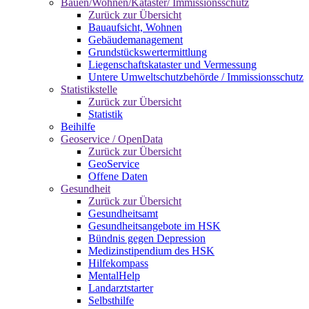
Bauen/Wohnen/Kataster/ Immissionsschutz
Zurück zur Übersicht
Bauaufsicht, Wohnen
Gebäudemanagement
Grundstückswertermittlung
Liegenschaftskataster und Vermessung
Untere Umweltschutzbehörde / Immissionsschutz
Statistikstelle
Zurück zur Übersicht
Statistik
Beihilfe
Geoservice / OpenData
Zurück zur Übersicht
GeoService
Offene Daten
Gesundheit
Zurück zur Übersicht
Gesundheitsamt
Gesundheitsangebote im HSK
Bündnis gegen Depression
Medizinstipendium des HSK
Hilfekompass
MentalHelp
Landarztstarter
Selbsthilfe