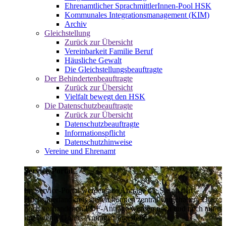
Ehrenamtlicher SprachmittlerInnen-Pool HSK
Kommunales Integrationsmanagement (KIM)
Archiv
Gleichstellung
Zurück zur Übersicht
Vereinbarkeit Familie Beruf
Häusliche Gewalt
Die Gleichstellungsbeauftragte
Der Behindertenbeauftragte
Zurück zur Übersicht
Vielfalt bewegt den HSK
Die Datenschutzbeauftragte
Zurück zur Übersicht
Datenschutzbeauftragte
Informationspflicht
Datenschutzhinweise
Vereine und Ehrenamt
Service-Portal
Im Service-Portal werden alle Anträge die Sie an den
Hochsauerlandkreis stellen können zentral vorgehalten. Die
noch vorhandenen PDF-Anträge werden nach und nach auf
intelligente Online-Anträge umgestellt.