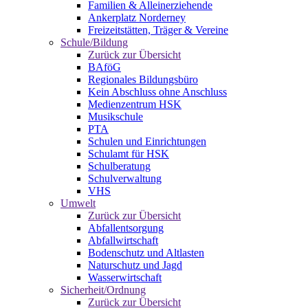
Familien & Alleinerziehende
Ankerplatz Norderney
Freizeitstätten, Träger & Vereine
Schule/Bildung
Zurück zur Übersicht
BAföG
Regionales Bildungsbüro
Kein Abschluss ohne Anschluss
Medienzentrum HSK
Musikschule
PTA
Schulen und Einrichtungen
Schulamt für HSK
Schulberatung
Schulverwaltung
VHS
Umwelt
Zurück zur Übersicht
Abfallentsorgung
Abfallwirtschaft
Bodenschutz und Altlasten
Naturschutz und Jagd
Wasserwirtschaft
Sicherheit/Ordnung
Zurück zur Übersicht