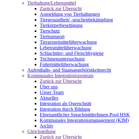
Tierhaltung/Lebensmittel
Zurück zur Übersicht
Anmeldung von Tierhaltungen
Tiergesundheit/ -seuchenbekämpfung
Tierkörperbeseitigung
Tierschutz
Tiertransport
Tierarzneimittelüberwachung
Lebensmittelüberwachung
Schlachttier- und Fleischhygiene
Trichinenuntersuchung
Futtermittelüberwachung
Aufenthalts- und Staatsangehörigkeitsrecht
Kommunales Integrationszentrum
Zurück zur Übersicht
Über uns
Unser Team
Aktuelles
Integration als Querschnitt
Integration durch Bildung
Ehrenamtlicher SprachmittlerInnen-Pool HSK
Kommunales Integrationsmanagement (KIM)
Archiv
Gleichstellung
Zurück zur Übersicht