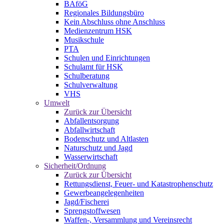
BAföG
Regionales Bildungsbüro
Kein Abschluss ohne Anschluss
Medienzentrum HSK
Musikschule
PTA
Schulen und Einrichtungen
Schulamt für HSK
Schulberatung
Schulverwaltung
VHS
Umwelt
Zurück zur Übersicht
Abfallentsorgung
Abfallwirtschaft
Bodenschutz und Altlasten
Naturschutz und Jagd
Wasserwirtschaft
Sicherheit/Ordnung
Zurück zur Übersicht
Rettungsdienst, Feuer- und Katastrophenschutz
Gewerbeangelegenheiten
Jagd/Fischerei
Sprengstoffwesen
Waffen-, Versammlung und Vereinsrecht