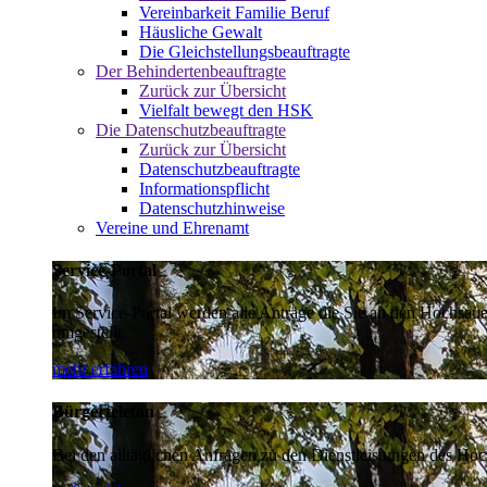
Vereinbarkeit Familie Beruf
Häusliche Gewalt
Die Gleichstellungsbeauftragte
Der Behindertenbeauftragte
Zurück zur Übersicht
Vielfalt bewegt den HSK
Die Datenschutzbeauftragte
Zurück zur Übersicht
Datenschutzbeauftragte
Informationspflicht
Datenschutzhinweise
Vereine und Ehrenamt
Service-Portal
Im Service-Portal werden alle Anträge die Sie an den Hochsau
umgestellt.
mehr erfahren
Bürgertelefon
Bei den alltäglichen Anfragen zu den Dienstleistungen des Hoch