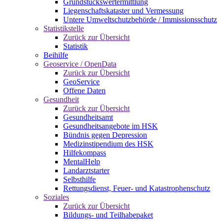
Grundstückswertermittlung
Liegenschaftskataster und Vermessung
Untere Umweltschutzbehörde / Immissionsschutz
Statistikstelle
Zurück zur Übersicht
Statistik
Beihilfe
Geoservice / OpenData
Zurück zur Übersicht
GeoService
Offene Daten
Gesundheit
Zurück zur Übersicht
Gesundheitsamt
Gesundheitsangebote im HSK
Bündnis gegen Depression
Medizinstipendium des HSK
Hilfekompass
MentalHelp
Landarztstarter
Selbsthilfe
Rettungsdienst, Feuer- und Katastrophenschutz
Soziales
Zurück zur Übersicht
Bildungs- und Teilhabepaket