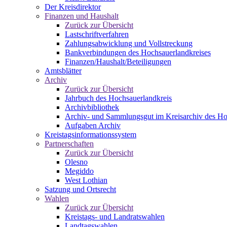
Der Kreisdirektor
Finanzen und Haushalt
Zurück zur Übersicht
Lastschriftverfahren
Zahlungsabwicklung und Vollstreckung
Bankverbindungen des Hochsauerlandkreises
Finanzen/Haushalt/Beteiligungen
Amtsblätter
Archiv
Zurück zur Übersicht
Jahrbuch des Hochsauerlandkreis
Archivbibliothek
Archiv- und Sammlungsgut im Kreisarchiv des Ho
Aufgaben Archiv
Kreistagsinformationssystem
Partnerschaften
Zurück zur Übersicht
Olesno
Megiddo
West Lothian
Satzung und Ortsrecht
Wahlen
Zurück zur Übersicht
Kreistags- und Landratswahlen
Landtagswahlen