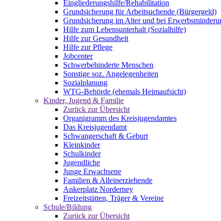
Eingliederungshilfe/Rehabilitation
Grundsicherung für Arbeitsuchende (Bürgergeld)
Grundsicherung im Alter und bei Erwerbsminderu
Hilfe zum Lebensunterhalt (Sozialhilfe)
Hilfe zur Gesundheit
Hilfe zur Pflege
Jobcenter
Schwerbehinderte Menschen
Sonstige soz. Angelegenheiten
Sozialplanung
WTG-Behörde (ehemals Heimaufsicht)
Kinder, Jugend & Familie
Zurück zur Übersicht
Organigramm des Kreisjugendamtes
Das Kreisjugendamt
Schwangerschaft & Geburt
Kleinkinder
Schulkinder
Jugendliche
Junge Erwachsene
Familien & Alleinerziehende
Ankerplatz Norderney
Freizeitstätten, Träger & Vereine
Schule/Bildung
Zurück zur Übersicht