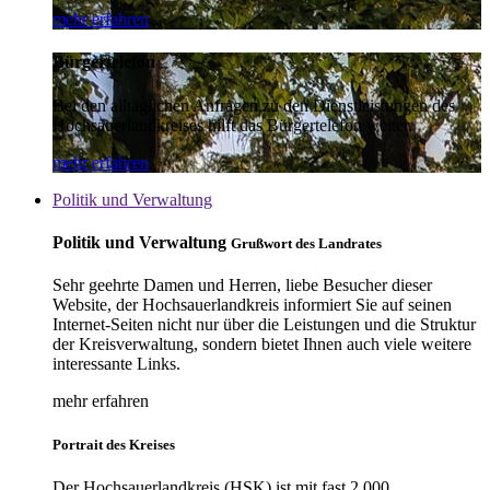
mehr erfahren
Bürgertelefon
Bei den alltäglichen Anfragen zu den Dienstleistungen des
Hochsauerlandkreises hilft das Bürgertelefon weiter.
mehr erfahren
Politik und Verwaltung
Politik und Verwaltung
Grußwort des Landrates
Sehr geehrte Damen und Herren, liebe Besucher dieser
Website, der Hochsauerlandkreis informiert Sie auf seinen
Internet-Seiten nicht nur über die Leistungen und die Struktur
der Kreisverwaltung, sondern bietet Ihnen auch viele weitere
interessante Links.
mehr erfahren
Portrait des Kreises
Der Hochsauerlandkreis (HSK) ist mit fast 2.000