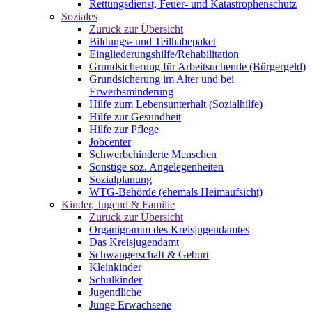
Rettungsdienst, Feuer- und Katastrophenschutz
Soziales
Zurück zur Übersicht
Bildungs- und Teilhabepaket
Eingliederungshilfe/Rehabilitation
Grundsicherung für Arbeitsuchende (Bürgergeld)
Grundsicherung im Alter und bei
Erwerbsminderung
Hilfe zum Lebensunterhalt (Sozialhilfe)
Hilfe zur Gesundheit
Hilfe zur Pflege
Jobcenter
Schwerbehinderte Menschen
Sonstige soz. Angelegenheiten
Sozialplanung
WTG-Behörde (ehemals Heimaufsicht)
Kinder, Jugend & Familie
Zurück zur Übersicht
Organigramm des Kreisjugendamtes
Das Kreisjugendamt
Schwangerschaft & Geburt
Kleinkinder
Schulkinder
Jugendliche
Junge Erwachsene