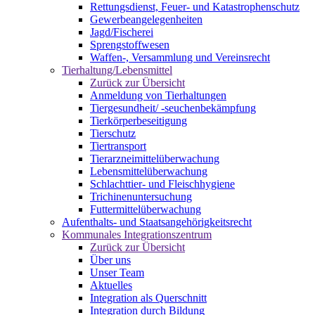
Rettungsdienst, Feuer- und Katastrophenschutz
Gewerbeangelegenheiten
Jagd/Fischerei
Sprengstoffwesen
Waffen-, Versammlung und Vereinsrecht
Tierhaltung/Lebensmittel
Zurück zur Übersicht
Anmeldung von Tierhaltungen
Tiergesundheit/ -seuchenbekämpfung
Tierkörperbeseitigung
Tierschutz
Tiertransport
Tierarzneimittelüberwachung
Lebensmittelüberwachung
Schlachttier- und Fleischhygiene
Trichinenuntersuchung
Futtermittelüberwachung
Aufenthalts- und Staatsangehörigkeitsrecht
Kommunales Integrationszentrum
Zurück zur Übersicht
Über uns
Unser Team
Aktuelles
Integration als Querschnitt
Integration durch Bildung