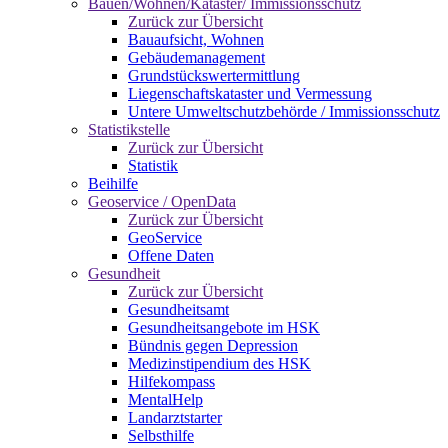
Bauen/Wohnen/Kataster/ Immissionsschutz
Zurück zur Übersicht
Bauaufsicht, Wohnen
Gebäudemanagement
Grundstückswertermittlung
Liegenschaftskataster und Vermessung
Untere Umweltschutzbehörde / Immissionsschutz
Statistikstelle
Zurück zur Übersicht
Statistik
Beihilfe
Geoservice / OpenData
Zurück zur Übersicht
GeoService
Offene Daten
Gesundheit
Zurück zur Übersicht
Gesundheitsamt
Gesundheitsangebote im HSK
Bündnis gegen Depression
Medizinstipendium des HSK
Hilfekompass
MentalHelp
Landarztstarter
Selbsthilfe