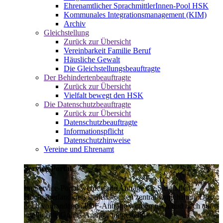
Ehrenamtlicher SprachmittlerInnen-Pool HSK
Kommunales Integrationsmanagement (KIM)
Archiv
Gleichstellung
Zurück zur Übersicht
Vereinbarkeit Familie Beruf
Häusliche Gewalt
Die Gleichstellungsbeauftragte
Der Behindertenbeauftragte
Zurück zur Übersicht
Vielfalt bewegt den HSK
Die Datenschutzbeauftragte
Zurück zur Übersicht
Datenschutzbeauftragte
Informationspflicht
Datenschutzhinweise
Vereine und Ehrenamt
Service-Portal
Im Service-Portal werden alle Anträge die Sie an den
Hochsauerlandkreis stellen können zentral vorgehalten. Die
noch vorhandenen PDF-Anträge werden nach und nach auf
intelligente Online-Anträge umgestellt.