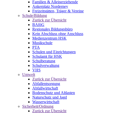
Familien & Alleinerziehende
Ankerplatz Norderney
Freizeitstätten, Träger & Vereine
Schule/Bildung
Zurück zur Übersicht
BAföG
Regionales Bildungsbüro
Kein Abschluss ohne Anschluss
Medienzentrum HSK
Musikschule
PTA
Schulen und Einrichtungen
Schulamt für HSK
Schulberatung
Schulverwaltung
VHS
Umwelt
Zurück zur Übersicht
Abfallentsorgung
Abfallwirtschaft
Bodenschutz und Altlasten
Naturschutz und Jagd
Wasserwirtschaft
Sicherheit/Ordnung
Zurück zur Übersicht