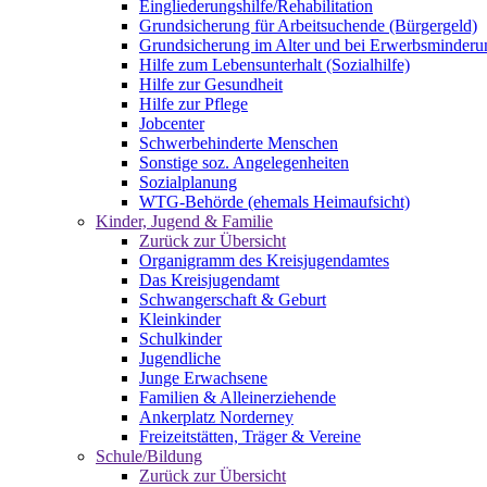
Eingliederungshilfe/Rehabilitation
Grundsicherung für Arbeitsuchende (Bürgergeld)
Grundsicherung im Alter und bei Erwerbsminderu
Hilfe zum Lebensunterhalt (Sozialhilfe)
Hilfe zur Gesundheit
Hilfe zur Pflege
Jobcenter
Schwerbehinderte Menschen
Sonstige soz. Angelegenheiten
Sozialplanung
WTG-Behörde (ehemals Heimaufsicht)
Kinder, Jugend & Familie
Zurück zur Übersicht
Organigramm des Kreisjugendamtes
Das Kreisjugendamt
Schwangerschaft & Geburt
Kleinkinder
Schulkinder
Jugendliche
Junge Erwachsene
Familien & Alleinerziehende
Ankerplatz Norderney
Freizeitstätten, Träger & Vereine
Schule/Bildung
Zurück zur Übersicht