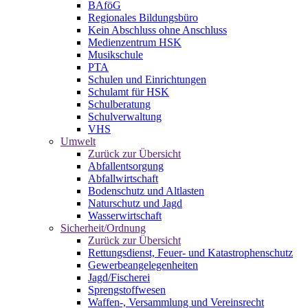
BAföG
Regionales Bildungsbüro
Kein Abschluss ohne Anschluss
Medienzentrum HSK
Musikschule
PTA
Schulen und Einrichtungen
Schulamt für HSK
Schulberatung
Schulverwaltung
VHS
Umwelt
Zurück zur Übersicht
Abfallentsorgung
Abfallwirtschaft
Bodenschutz und Altlasten
Naturschutz und Jagd
Wasserwirtschaft
Sicherheit/Ordnung
Zurück zur Übersicht
Rettungsdienst, Feuer- und Katastrophenschutz
Gewerbeangelegenheiten
Jagd/Fischerei
Sprengstoffwesen
Waffen-, Versammlung und Vereinsrecht