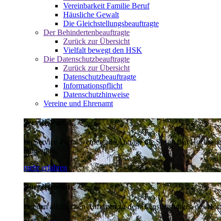
Vereinbarkeit Familie Beruf
Häusliche Gewalt
Die Gleichstellungsbeauftragte
Der Behindertenbeauftragte
Zurück zur Übersicht
Vielfalt bewegt den HSK
Die Datenschutzbeauftragte
Zurück zur Übersicht
Datenschutzbeauftragte
Informationspflicht
Datenschutzhinweise
Vereine und Ehrenamt
Service-Portal
Im Service-Portal werden alle Anträge die Sie an den Hochsau
umgestellt.
mehr erfahren
Bürgertelefon
Bei den alltäglichen Anfragen zu den Dienstleistungen des Hoch