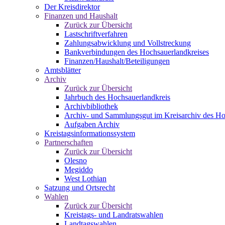
Der Kreisdirektor
Finanzen und Haushalt
Zurück zur Übersicht
Lastschriftverfahren
Zahlungsabwicklung und Vollstreckung
Bankverbindungen des Hochsauerlandkreises
Finanzen/Haushalt/Beteiligungen
Amtsblätter
Archiv
Zurück zur Übersicht
Jahrbuch des Hochsauerlandkreis
Archivbibliothek
Archiv- und Sammlungsgut im Kreisarchiv des Ho
Aufgaben Archiv
Kreistagsinformationssystem
Partnerschaften
Zurück zur Übersicht
Olesno
Megiddo
West Lothian
Satzung und Ortsrecht
Wahlen
Zurück zur Übersicht
Kreistags- und Landratswahlen
Landtagswahlen