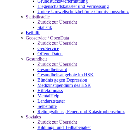
Grundstückswertermittlung
Liegenschaftskataster und Vermessung
Untere Umweltschutzbehörde / Immissionsschutz
Statistikstelle
Zurück zur Übersicht
Statistik
Beihilfe
Geoservice / OpenData
Zurück zur Übersicht
GeoService
Offene Daten
Gesundheit
Zurück zur Übersicht
Gesundheitsamt
Gesundheitsangebote im HSK
Bündnis gegen Depression
Medizinstipendium des HSK
Hilfekompass
MentalHelp
Landarztstarter
Selbsthilfe
Rettungsdienst, Feuer- und Katastrophenschutz
Soziales
Zurück zur Übersicht
Bildungs- und Teilhabepaket