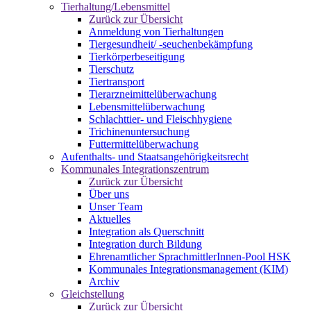
Tierhaltung/Lebensmittel
Zurück zur Übersicht
Anmeldung von Tierhaltungen
Tiergesundheit/ -seuchenbekämpfung
Tierkörperbeseitigung
Tierschutz
Tiertransport
Tierarzneimittelüberwachung
Lebensmittelüberwachung
Schlachttier- und Fleischhygiene
Trichinenuntersuchung
Futtermittelüberwachung
Aufenthalts- und Staatsangehörigkeitsrecht
Kommunales Integrationszentrum
Zurück zur Übersicht
Über uns
Unser Team
Aktuelles
Integration als Querschnitt
Integration durch Bildung
Ehrenamtlicher SprachmittlerInnen-Pool HSK
Kommunales Integrationsmanagement (KIM)
Archiv
Gleichstellung
Zurück zur Übersicht