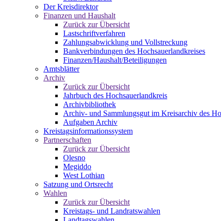
Der Kreisdirektor
Finanzen und Haushalt
Zurück zur Übersicht
Lastschriftverfahren
Zahlungsabwicklung und Vollstreckung
Bankverbindungen des Hochsauerlandkreises
Finanzen/Haushalt/Beteiligungen
Amtsblätter
Archiv
Zurück zur Übersicht
Jahrbuch des Hochsauerlandkreis
Archivbibliothek
Archiv- und Sammlungsgut im Kreisarchiv des Ho
Aufgaben Archiv
Kreistagsinformationssystem
Partnerschaften
Zurück zur Übersicht
Olesno
Megiddo
West Lothian
Satzung und Ortsrecht
Wahlen
Zurück zur Übersicht
Kreistags- und Landratswahlen
Landtagswahlen