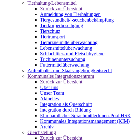
Tierhaltung/Lebensmittel
Zurück zur Übersicht
Anmeldung von Tierhaltungen
Tiergesundheit/ -seuchenbekämpfung
Tierkörperbeseitigung
Tierschutz
Tiertransport
Tierarzneimittelüberwachung
Lebensmittelüberwachung
Schlachttier- und Fleischhygiene
Trichinenuntersuchung
Futtermittelüberwachung
Aufenthalts- und Staatsangehörigkeitsrecht
Kommunales Integrationszentrum
Zurück zur Übersicht
Über uns
Unser Team
Aktuelles
Integration als Querschnitt
Integration durch Bildung
Ehrenamtlicher SprachmittlerInnen-Pool HSK
Kommunales Integrationsmanagement (KIM)
Archiv
Gleichstellung
Zurück zur Übersicht