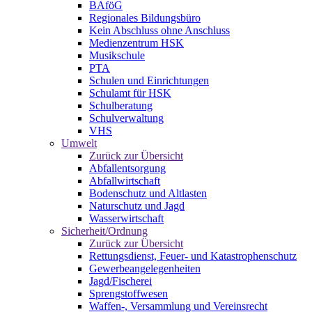
BAföG
Regionales Bildungsbüro
Kein Abschluss ohne Anschluss
Medienzentrum HSK
Musikschule
PTA
Schulen und Einrichtungen
Schulamt für HSK
Schulberatung
Schulverwaltung
VHS
Umwelt
Zurück zur Übersicht
Abfallentsorgung
Abfallwirtschaft
Bodenschutz und Altlasten
Naturschutz und Jagd
Wasserwirtschaft
Sicherheit/Ordnung
Zurück zur Übersicht
Rettungsdienst, Feuer- und Katastrophenschutz
Gewerbeangelegenheiten
Jagd/Fischerei
Sprengstoffwesen
Waffen-, Versammlung und Vereinsrecht