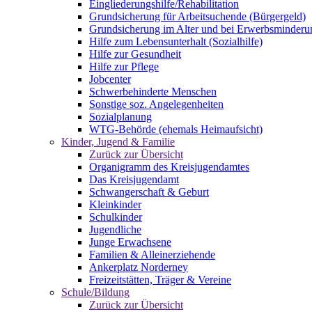
Eingliederungshilfe/Rehabilitation
Grundsicherung für Arbeitsuchende (Bürgergeld)
Grundsicherung im Alter und bei Erwerbsminderu
Hilfe zum Lebensunterhalt (Sozialhilfe)
Hilfe zur Gesundheit
Hilfe zur Pflege
Jobcenter
Schwerbehinderte Menschen
Sonstige soz. Angelegenheiten
Sozialplanung
WTG-Behörde (ehemals Heimaufsicht)
Kinder, Jugend & Familie
Zurück zur Übersicht
Organigramm des Kreisjugendamtes
Das Kreisjugendamt
Schwangerschaft & Geburt
Kleinkinder
Schulkinder
Jugendliche
Junge Erwachsene
Familien & Alleinerziehende
Ankerplatz Norderney
Freizeitstätten, Träger & Vereine
Schule/Bildung
Zurück zur Übersicht