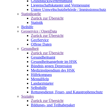
Grundstückswertermittlung
Liegenschaftskataster und Vermessung
Untere Umweltschutzbehörde / Immissionsschutz
Statistikstelle
Zurück zur Übersicht
Statistik
Beihilfe
Geoservice / OpenData
Zurück zur Übersicht
GeoService
Offene Daten
Gesundheit
Zurück zur Übersicht
Gesundheitsamt
Gesundheitsangebote im HSK
Bündnis gegen Depression
Medizinstipendium des HSK
Hilfekompass
MentalHelp
Landarztstarter
Selbsthilfe
Rettungsdienst, Feuer- und Katastrophenschutz
Soziales
Zurück zur Übersicht
Bildungs- und Teilhabepaket