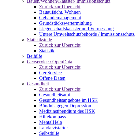
Bauen/Wohnen/Kataster/ Immissionsschutz
Zurück zur Übersicht
Bauaufsicht, Wohnen
Gebäudemanagement
Grundstückswertermittlung
Liegenschaftskataster und Vermessung
Untere Umweltschutzbehörde / Immissionsschutz
Statistikstelle
Zurück zur Übersicht
Statistik
Beihilfe
Geoservice / OpenData
Zurück zur Übersicht
GeoService
Offene Daten
Gesundheit
Zurück zur Übersicht
Gesundheitsamt
Gesundheitsangebote im HSK
Bündnis gegen Depression
Medizinstipendium des HSK
Hilfekompass
MentalHelp
Landarztstarter
Selbsthilfe