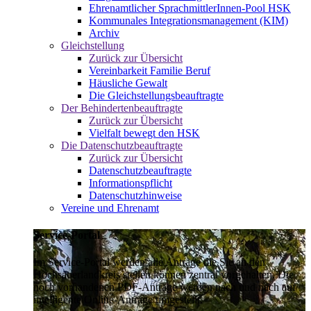
Ehrenamtlicher SprachmittlerInnen-Pool HSK
Kommunales Integrationsmanagement (KIM)
Archiv
Gleichstellung
Zurück zur Übersicht
Vereinbarkeit Familie Beruf
Häusliche Gewalt
Die Gleichstellungsbeauftragte
Der Behindertenbeauftragte
Zurück zur Übersicht
Vielfalt bewegt den HSK
Die Datenschutzbeauftragte
Zurück zur Übersicht
Datenschutzbeauftragte
Informationspflicht
Datenschutzhinweise
Vereine und Ehrenamt
Service-Portal
Im Service-Portal werden alle Anträge die Sie an den
Hochsauerlandkreis stellen können zentral vorgehalten. Die
noch vorhandenen PDF-Anträge werden nach und nach auf
intelligente Online-Anträge umgestellt.