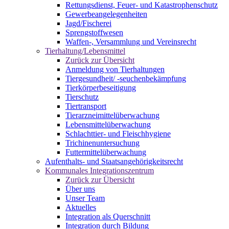
Rettungsdienst, Feuer- und Katastrophenschutz
Gewerbeangelegenheiten
Jagd/Fischerei
Sprengstoffwesen
Waffen-, Versammlung und Vereinsrecht
Tierhaltung/Lebensmittel
Zurück zur Übersicht
Anmeldung von Tierhaltungen
Tiergesundheit/ -seuchenbekämpfung
Tierkörperbeseitigung
Tierschutz
Tiertransport
Tierarzneimittelüberwachung
Lebensmittelüberwachung
Schlachttier- und Fleischhygiene
Trichinenuntersuchung
Futtermittelüberwachung
Aufenthalts- und Staatsangehörigkeitsrecht
Kommunales Integrationszentrum
Zurück zur Übersicht
Über uns
Unser Team
Aktuelles
Integration als Querschnitt
Integration durch Bildung