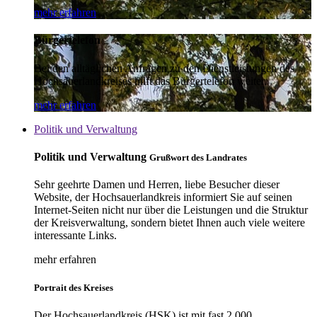
mehr erfahren
Bürgertelefon
Bei den alltäglichen Anfragen zu den Dienstleistungen des
Hochsauerlandkreises hilft das Bürgertelefon weiter.
mehr erfahren
Politik und Verwaltung
Politik und Verwaltung
Grußwort des Landrates
Sehr geehrte Damen und Herren, liebe Besucher dieser
Website, der Hochsauerlandkreis informiert Sie auf seinen
Internet-Seiten nicht nur über die Leistungen und die Struktur
der Kreisverwaltung, sondern bietet Ihnen auch viele weitere
interessante Links.
mehr erfahren
Portrait des Kreises
Der Hochsauerlandkreis (HSK) ist mit fast 2.000