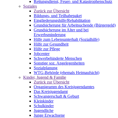
Rettungsdienst, Feuer- und Katastrophenschutz
Soziales
Zurück zur Übersicht
Bildungs- und Teilhabepaket
Eingliederungshilfe/Rehabilitation
Grundsicherung für Arbeitsuchende (Bürgergeld)
Grundsicherung im Alter und bei
Erwerbsminderung
Hilfe zum Lebensunterhalt (Sozialhilfe)
Hilfe zur Gesundheit
Hilfe zur Pflege
Jobcenter
Schwerbehinderte Menschen
Sonstige soz. Angelegenheiten
Sozialplanung
WTG-Behörde (ehemals Heimaufsicht)
Kinder, Jugend & Familie
Zurück zur Übersicht
Organigramm des Kreisjugendamtes
Das Kreisjugendamt
Schwangerschaft & Geburt
Kleinkinder
Schulkinder
Jugendliche
Junge Erwachsene