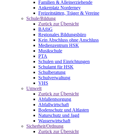
Familien & Alleinerziehende
Ankerplatz Norderney
Freizeitstätten, Träger & Vereine
Schule/Bildung
Zurück zur Übersicht
BAföG
Regionales Bildungsbüro
Kein Abschluss ohne Anschluss
Medienzentrum HSK
Musikschule
PTA
Schulen und Einrichtungen
Schulamt für HSK
Schulberatung
Schulverwaltung
VHS
Umwelt
Zurück zur Übersicht
Abfallentsorgung
Abfallwirtschaft
Bodenschutz und Altlasten
Naturschutz und Jagd
Wasserwirtschaft
Sicherheit/Ordnung
Zurück zur Übersicht