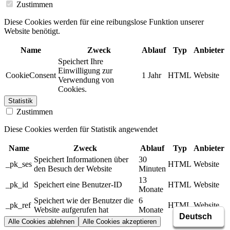
Zustimmen
Diese Cookies werden für eine reibungslose Funktion unserer
Website benötigt.
Name
Zweck
Ablauf
Typ
Anbieter
Speichert Ihre
Einwilligung zur
CookieConsent
1 Jahr
HTML
Website
Verwendung von
Cookies.
Statistik
Zustimmen
Diese Cookies werden für Statistik angewendet
Name
Zweck
Ablauf
Typ
Anbieter
Speichert Informationen über
30
_pk_ses
HTML
Website
den Besuch der Website
Minuten
13
_pk_id
Speichert eine Benutzer-ID
HTML
Website
Monate
Speichert wie der Benutzer die
6
_pk_ref
HTML
Website
Website aufgerufen hat
Monate
Alle Cookies ablehnen
Alle Cookies akzeptieren