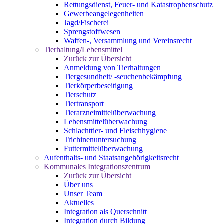
Rettungsdienst, Feuer- und Katastrophenschutz
Gewerbeangelegenheiten
Jagd/Fischerei
Sprengstoffwesen
Waffen-, Versammlung und Vereinsrecht
Tierhaltung/Lebensmittel
Zurück zur Übersicht
Anmeldung von Tierhaltungen
Tiergesundheit/ -seuchenbekämpfung
Tierkörperbeseitigung
Tierschutz
Tiertransport
Tierarzneimittelüberwachung
Lebensmittelüberwachung
Schlachttier- und Fleischhygiene
Trichinenuntersuchung
Futtermittelüberwachung
Aufenthalts- und Staatsangehörigkeitsrecht
Kommunales Integrationszentrum
Zurück zur Übersicht
Über uns
Unser Team
Aktuelles
Integration als Querschnitt
Integration durch Bildung