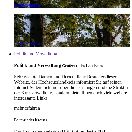
mehr erfahren
Bürgertelefon
Bei den alltäglichen Anfragen zu den Dienstleistungen des
Hochsauerlandkreises hilft das Bürgertelefon weiter.
mehr erfahren
Politik und Verwaltung
Politik und Verwaltung
Grußwort des Landrates
Sehr geehrte Damen und Herren, liebe Besucher dieser
Website, der Hochsauerlandkreis informiert Sie auf seinen
Internet-Seiten nicht nur über die Leistungen und die Struktur
der Kreisverwaltung, sondern bietet Ihnen auch viele weitere
interessante Links.
mehr erfahren
Portrait des Kreises
Der Hochsauerlandkreis (HSK) ist mit fast 2.000