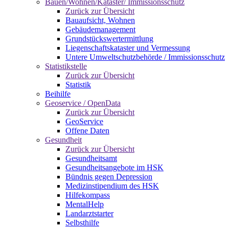
Bauen/Wohnen/Kataster/ Immissionsschutz
Zurück zur Übersicht
Bauaufsicht, Wohnen
Gebäudemanagement
Grundstückswertermittlung
Liegenschaftskataster und Vermessung
Untere Umweltschutzbehörde / Immissionsschutz
Statistikstelle
Zurück zur Übersicht
Statistik
Beihilfe
Geoservice / OpenData
Zurück zur Übersicht
GeoService
Offene Daten
Gesundheit
Zurück zur Übersicht
Gesundheitsamt
Gesundheitsangebote im HSK
Bündnis gegen Depression
Medizinstipendium des HSK
Hilfekompass
MentalHelp
Landarztstarter
Selbsthilfe