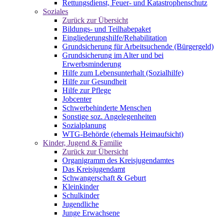
Rettungsdienst, Feuer- und Katastrophenschutz
Soziales
Zurück zur Übersicht
Bildungs- und Teilhabepaket
Eingliederungshilfe/Rehabilitation
Grundsicherung für Arbeitsuchende (Bürgergeld)
Grundsicherung im Alter und bei
Erwerbsminderung
Hilfe zum Lebensunterhalt (Sozialhilfe)
Hilfe zur Gesundheit
Hilfe zur Pflege
Jobcenter
Schwerbehinderte Menschen
Sonstige soz. Angelegenheiten
Sozialplanung
WTG-Behörde (ehemals Heimaufsicht)
Kinder, Jugend & Familie
Zurück zur Übersicht
Organigramm des Kreisjugendamtes
Das Kreisjugendamt
Schwangerschaft & Geburt
Kleinkinder
Schulkinder
Jugendliche
Junge Erwachsene