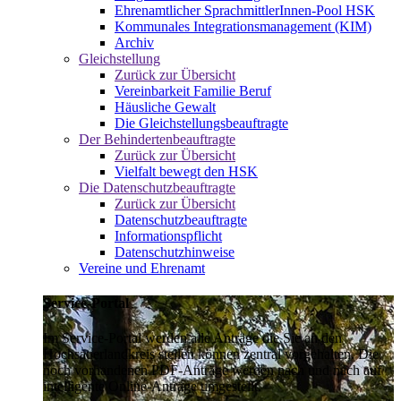
Ehrenamtlicher SprachmittlerInnen-Pool HSK
Kommunales Integrationsmanagement (KIM)
Archiv
Gleichstellung
Zurück zur Übersicht
Vereinbarkeit Familie Beruf
Häusliche Gewalt
Die Gleichstellungsbeauftragte
Der Behindertenbeauftragte
Zurück zur Übersicht
Vielfalt bewegt den HSK
Die Datenschutzbeauftragte
Zurück zur Übersicht
Datenschutzbeauftragte
Informationspflicht
Datenschutzhinweise
Vereine und Ehrenamt
Service-Portal
Im Service-Portal werden alle Anträge die Sie an den
Hochsauerlandkreis stellen können zentral vorgehalten. Die
noch vorhandenen PDF-Anträge werden nach und nach auf
intelligente Online-Anträge umgestellt.