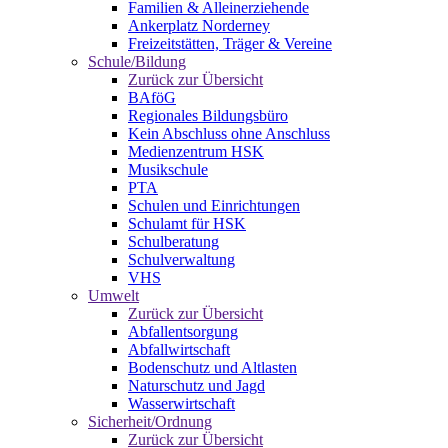
Familien & Alleinerziehende
Ankerplatz Norderney
Freizeitstätten, Träger & Vereine
Schule/Bildung
Zurück zur Übersicht
BAföG
Regionales Bildungsbüro
Kein Abschluss ohne Anschluss
Medienzentrum HSK
Musikschule
PTA
Schulen und Einrichtungen
Schulamt für HSK
Schulberatung
Schulverwaltung
VHS
Umwelt
Zurück zur Übersicht
Abfallentsorgung
Abfallwirtschaft
Bodenschutz und Altlasten
Naturschutz und Jagd
Wasserwirtschaft
Sicherheit/Ordnung
Zurück zur Übersicht