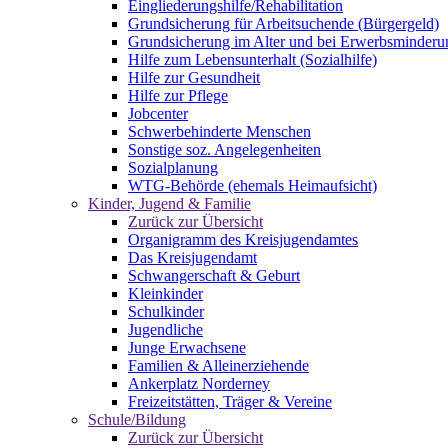
Eingliederungshilfe/Rehabilitation
Grundsicherung für Arbeitsuchende (Bürgergeld)
Grundsicherung im Alter und bei Erwerbsminderu
Hilfe zum Lebensunterhalt (Sozialhilfe)
Hilfe zur Gesundheit
Hilfe zur Pflege
Jobcenter
Schwerbehinderte Menschen
Sonstige soz. Angelegenheiten
Sozialplanung
WTG-Behörde (ehemals Heimaufsicht)
Kinder, Jugend & Familie
Zurück zur Übersicht
Organigramm des Kreisjugendamtes
Das Kreisjugendamt
Schwangerschaft & Geburt
Kleinkinder
Schulkinder
Jugendliche
Junge Erwachsene
Familien & Alleinerziehende
Ankerplatz Norderney
Freizeitstätten, Träger & Vereine
Schule/Bildung
Zurück zur Übersicht