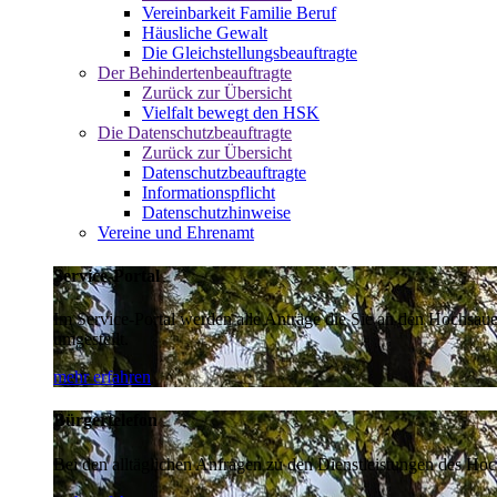
Vereinbarkeit Familie Beruf
Häusliche Gewalt
Die Gleichstellungsbeauftragte
Der Behindertenbeauftragte
Zurück zur Übersicht
Vielfalt bewegt den HSK
Die Datenschutzbeauftragte
Zurück zur Übersicht
Datenschutzbeauftragte
Informationspflicht
Datenschutzhinweise
Vereine und Ehrenamt
Service-Portal
Im Service-Portal werden alle Anträge die Sie an den Hochsau
umgestellt.
mehr erfahren
Bürgertelefon
Bei den alltäglichen Anfragen zu den Dienstleistungen des Hoch