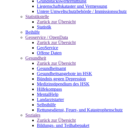
Grundstückswertermittlung
Liegenschaftskataster und Vermessung
Untere Umweltschutzbehörde / Immissionsschutz
Statistikstelle
Zurück zur Übersicht
Statistik
Beihilfe
Geoservice / OpenData
Zurück zur Übersicht
GeoService
Offene Daten
Gesundheit
Zurück zur Übersicht
Gesundheitsamt
Gesundheitsangebote im HSK
Bündnis gegen Depression
Medizinstipendium des HSK
Hilfekompass
MentalHelp
Landarztstarter
Selbsthilfe
Rettungsdienst, Feuer- und Katastrophenschutz
Soziales
Zurück zur Übersicht
Bildungs- und Teilhabepaket