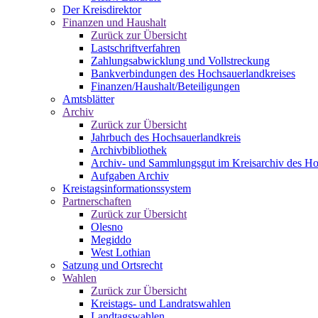
Der Kreisdirektor
Finanzen und Haushalt
Zurück zur Übersicht
Lastschriftverfahren
Zahlungsabwicklung und Vollstreckung
Bankverbindungen des Hochsauerlandkreises
Finanzen/Haushalt/Beteiligungen
Amtsblätter
Archiv
Zurück zur Übersicht
Jahrbuch des Hochsauerlandkreis
Archivbibliothek
Archiv- und Sammlungsgut im Kreisarchiv des Ho
Aufgaben Archiv
Kreistagsinformationssystem
Partnerschaften
Zurück zur Übersicht
Olesno
Megiddo
West Lothian
Satzung und Ortsrecht
Wahlen
Zurück zur Übersicht
Kreistags- und Landratswahlen
Landtagswahlen