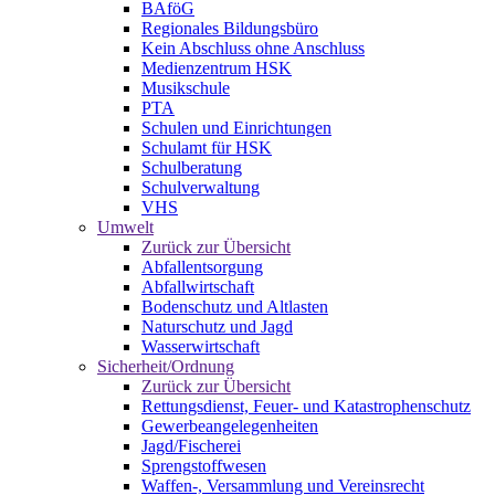
BAföG
Regionales Bildungsbüro
Kein Abschluss ohne Anschluss
Medienzentrum HSK
Musikschule
PTA
Schulen und Einrichtungen
Schulamt für HSK
Schulberatung
Schulverwaltung
VHS
Umwelt
Zurück zur Übersicht
Abfallentsorgung
Abfallwirtschaft
Bodenschutz und Altlasten
Naturschutz und Jagd
Wasserwirtschaft
Sicherheit/Ordnung
Zurück zur Übersicht
Rettungsdienst, Feuer- und Katastrophenschutz
Gewerbeangelegenheiten
Jagd/Fischerei
Sprengstoffwesen
Waffen-, Versammlung und Vereinsrecht