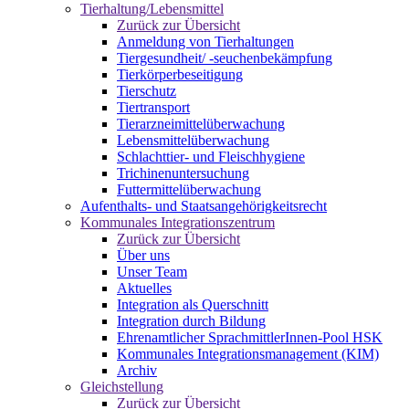
Tierhaltung/Lebensmittel
Zurück zur Übersicht
Anmeldung von Tierhaltungen
Tiergesundheit/ -seuchenbekämpfung
Tierkörperbeseitigung
Tierschutz
Tiertransport
Tierarzneimittelüberwachung
Lebensmittelüberwachung
Schlachttier- und Fleischhygiene
Trichinenuntersuchung
Futtermittelüberwachung
Aufenthalts- und Staatsangehörigkeitsrecht
Kommunales Integrationszentrum
Zurück zur Übersicht
Über uns
Unser Team
Aktuelles
Integration als Querschnitt
Integration durch Bildung
Ehrenamtlicher SprachmittlerInnen-Pool HSK
Kommunales Integrationsmanagement (KIM)
Archiv
Gleichstellung
Zurück zur Übersicht