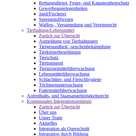
Rettungsdienst, Feuer- und Katastrophenschutz
Gewerbeangelegenheiten
Jagd/Fischerei
Sprengstoffwesen
Waffen-, Versammlung und Vereinsrecht
Tierhaltung/Lebensmittel
Zurück zur Übersicht
Anmeldung von Tierhaltungen
Tiergesundheit/ -seuchenbekämpfung
Tierkörperbeseitigung
Tierschutz
Tiertransport
Tierarzneimittelüberwachung
Lebensmittelüberwachung
Schlachttier- und Fleischhygiene
Trichinenuntersuchung
Futtermittelüberwachung
Aufenthalts- und Staatsangehörigkeitsrecht
Kommunales Integrationszentrum
Zurück zur Übersicht
Über uns
Unser Team
Aktuelles
Integration als Querschnitt
Integration durch Bildung