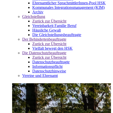
Ehrenamtlicher SprachmittlerInnen-Pool HSK
Kommunales Integrationsmanagement (KIM)
Archiv
Gleichstellung
Zurück zur Übersicht
Vereinbarkeit Familie Beruf
Häusliche Gewalt
Die Gleichstellungsbeauftragte
Der Behindertenbeauftragte
Zurück zur Übersicht
Vielfalt bewegt den HSK
Die Datenschutzbeauftragte
Zurück zur Übersicht
Datenschutzbeauftragte
Informationspflicht
Datenschutzhinweise
Vereine und Ehrenamt
Service-Portal
Im Service-Portal werden alle Anträge die Sie an den
Hochsauerlandkreis stellen können zentral vorgehalten. Die
noch vorhandenen PDF-Anträge werden nach und nach auf
intelligente Online-Anträge umgestellt.