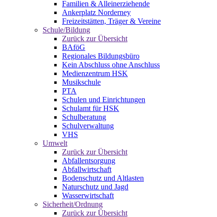
Familien & Alleinerziehende
Ankerplatz Norderney
Freizeitstätten, Träger & Vereine
Schule/Bildung
Zurück zur Übersicht
BAföG
Regionales Bildungsbüro
Kein Abschluss ohne Anschluss
Medienzentrum HSK
Musikschule
PTA
Schulen und Einrichtungen
Schulamt für HSK
Schulberatung
Schulverwaltung
VHS
Umwelt
Zurück zur Übersicht
Abfallentsorgung
Abfallwirtschaft
Bodenschutz und Altlasten
Naturschutz und Jagd
Wasserwirtschaft
Sicherheit/Ordnung
Zurück zur Übersicht