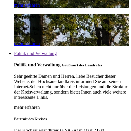
mehr erfahren
Bürgertelefon
Bei den alltäglichen Anfragen zu den Dienstleistungen des
Hochsauerlandkreises hilft das Bürgertelefon weiter.
mehr erfahren
Politik und Verwaltung
Politik und Verwaltung
Grußwort des Landrates
Sehr geehrte Damen und Herren, liebe Besucher dieser
Website, der Hochsauerlandkreis informiert Sie auf seinen
Internet-Seiten nicht nur über die Leistungen und die Struktur
der Kreisverwaltung, sondern bietet Ihnen auch viele weitere
interessante Links.
mehr erfahren
Portrait des Kreises
Der Hochsauerlandkreis (HSK) ist mit fast 2.000