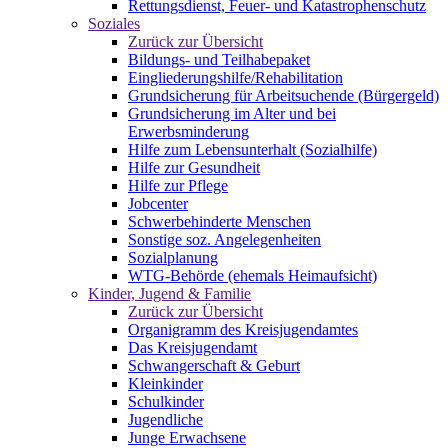
Rettungsdienst, Feuer- und Katastrophenschutz
Soziales
Zurück zur Übersicht
Bildungs- und Teilhabepaket
Eingliederungshilfe/Rehabilitation
Grundsicherung für Arbeitsuchende (Bürgergeld)
Grundsicherung im Alter und bei
Erwerbsminderung
Hilfe zum Lebensunterhalt (Sozialhilfe)
Hilfe zur Gesundheit
Hilfe zur Pflege
Jobcenter
Schwerbehinderte Menschen
Sonstige soz. Angelegenheiten
Sozialplanung
WTG-Behörde (ehemals Heimaufsicht)
Kinder, Jugend & Familie
Zurück zur Übersicht
Organigramm des Kreisjugendamtes
Das Kreisjugendamt
Schwangerschaft & Geburt
Kleinkinder
Schulkinder
Jugendliche
Junge Erwachsene