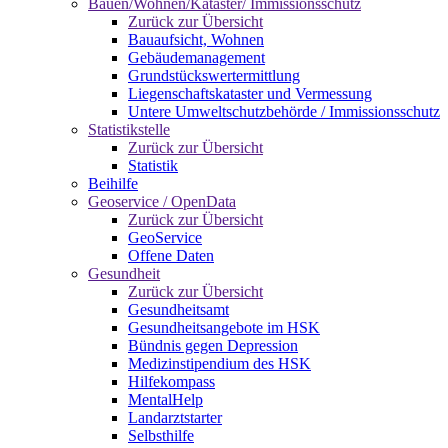
Bauen/Wohnen/Kataster/ Immissionsschutz
Zurück zur Übersicht
Bauaufsicht, Wohnen
Gebäudemanagement
Grundstückswertermittlung
Liegenschaftskataster und Vermessung
Untere Umweltschutzbehörde / Immissionsschutz
Statistikstelle
Zurück zur Übersicht
Statistik
Beihilfe
Geoservice / OpenData
Zurück zur Übersicht
GeoService
Offene Daten
Gesundheit
Zurück zur Übersicht
Gesundheitsamt
Gesundheitsangebote im HSK
Bündnis gegen Depression
Medizinstipendium des HSK
Hilfekompass
MentalHelp
Landarztstarter
Selbsthilfe