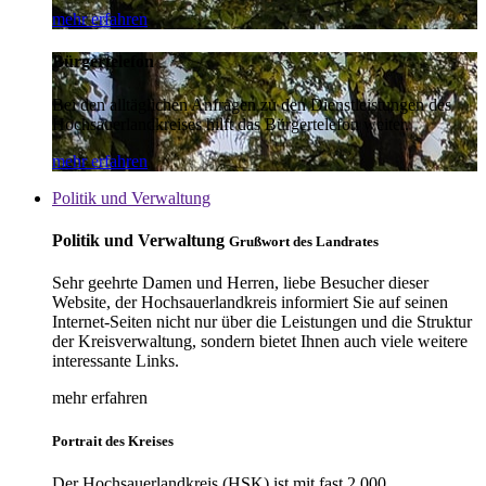
mehr erfahren
Bürgertelefon
Bei den alltäglichen Anfragen zu den Dienstleistungen des
Hochsauerlandkreises hilft das Bürgertelefon weiter.
mehr erfahren
Politik und Verwaltung
Politik und Verwaltung
Grußwort des Landrates
Sehr geehrte Damen und Herren, liebe Besucher dieser
Website, der Hochsauerlandkreis informiert Sie auf seinen
Internet-Seiten nicht nur über die Leistungen und die Struktur
der Kreisverwaltung, sondern bietet Ihnen auch viele weitere
interessante Links.
mehr erfahren
Portrait des Kreises
Der Hochsauerlandkreis (HSK) ist mit fast 2.000