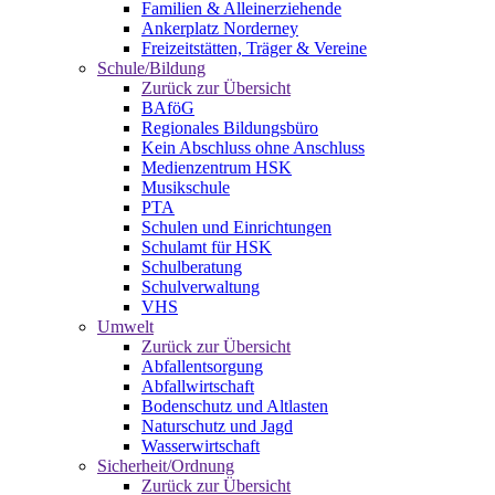
Familien & Alleinerziehende
Ankerplatz Norderney
Freizeitstätten, Träger & Vereine
Schule/Bildung
Zurück zur Übersicht
BAföG
Regionales Bildungsbüro
Kein Abschluss ohne Anschluss
Medienzentrum HSK
Musikschule
PTA
Schulen und Einrichtungen
Schulamt für HSK
Schulberatung
Schulverwaltung
VHS
Umwelt
Zurück zur Übersicht
Abfallentsorgung
Abfallwirtschaft
Bodenschutz und Altlasten
Naturschutz und Jagd
Wasserwirtschaft
Sicherheit/Ordnung
Zurück zur Übersicht