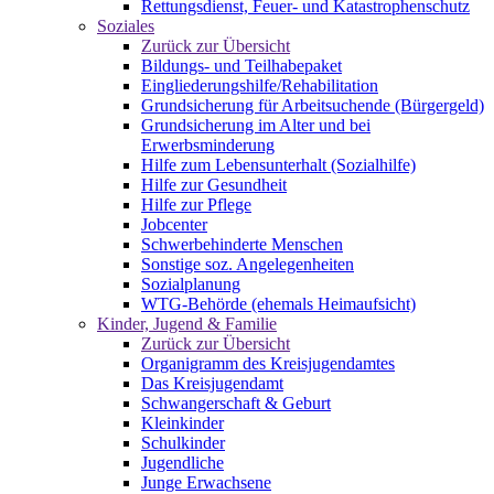
Rettungsdienst, Feuer- und Katastrophenschutz
Soziales
Zurück zur Übersicht
Bildungs- und Teilhabepaket
Eingliederungshilfe/Rehabilitation
Grundsicherung für Arbeitsuchende (Bürgergeld)
Grundsicherung im Alter und bei
Erwerbsminderung
Hilfe zum Lebensunterhalt (Sozialhilfe)
Hilfe zur Gesundheit
Hilfe zur Pflege
Jobcenter
Schwerbehinderte Menschen
Sonstige soz. Angelegenheiten
Sozialplanung
WTG-Behörde (ehemals Heimaufsicht)
Kinder, Jugend & Familie
Zurück zur Übersicht
Organigramm des Kreisjugendamtes
Das Kreisjugendamt
Schwangerschaft & Geburt
Kleinkinder
Schulkinder
Jugendliche
Junge Erwachsene