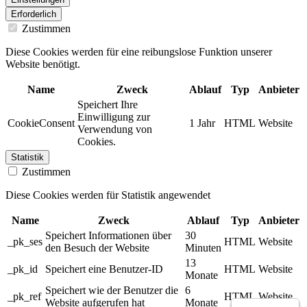
Erforderlich
Zustimmen
Diese Cookies werden für eine reibungslose Funktion unserer
Website benötigt.
Name
Zweck
Ablauf
Typ
Anbieter
Speichert Ihre
Einwilligung zur
CookieConsent
1 Jahr
HTML
Website
Verwendung von
Cookies.
Statistik
Zustimmen
Diese Cookies werden für Statistik angewendet
Name
Zweck
Ablauf
Typ
Anbieter
Speichert Informationen über
30
_pk_ses
HTML
Website
den Besuch der Website
Minuten
13
_pk_id
Speichert eine Benutzer-ID
HTML
Website
Monate
Speichert wie der Benutzer die
6
_pk_ref
HTML
Website
Website aufgerufen hat
Monate