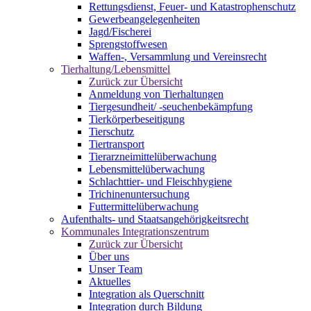
Rettungsdienst, Feuer- und Katastrophenschutz
Gewerbeangelegenheiten
Jagd/Fischerei
Sprengstoffwesen
Waffen-, Versammlung und Vereinsrecht
Tierhaltung/Lebensmittel
Zurück zur Übersicht
Anmeldung von Tierhaltungen
Tiergesundheit/ -seuchenbekämpfung
Tierkörperbeseitigung
Tierschutz
Tiertransport
Tierarzneimittelüberwachung
Lebensmittelüberwachung
Schlachttier- und Fleischhygiene
Trichinenuntersuchung
Futtermittelüberwachung
Aufenthalts- und Staatsangehörigkeitsrecht
Kommunales Integrationszentrum
Zurück zur Übersicht
Über uns
Unser Team
Aktuelles
Integration als Querschnitt
Integration durch Bildung