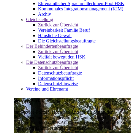
Ehrenamtlicher SprachmittlerInnen-Pool HSK
Kommunales Integrationsmanagement (KIM)
Archiv
Gleichstellung
Zurück zur Übersicht
Vereinbarkeit Familie Beruf
Häusliche Gewalt
Die Gleichstellungsbeauftragte
Der Behindertenbeauftragte
Zurück zur Übersicht
Vielfalt bewegt den HSK
Die Datenschutzbeauftragte
Zurück zur Übersicht
Datenschutzbeauftragte
Informationspflicht
Datenschutzhinweise
Vereine und Ehrenamt
Service-Portal
Im Service-Portal werden alle Anträge die Sie an den
Hochsauerlandkreis stellen können zentral vorgehalten. Die
noch vorhandenen PDF-Anträge werden nach und nach auf
intelligente Online-Anträge umgestellt.