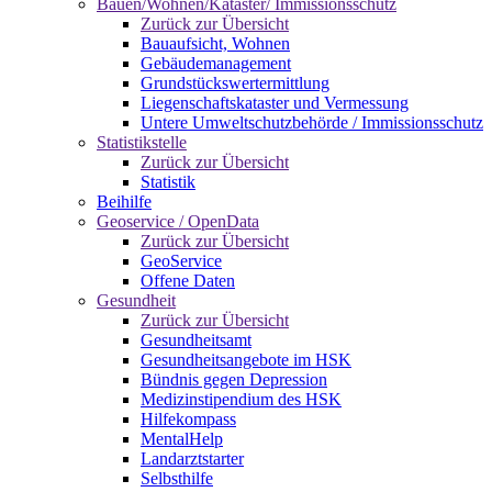
Bauen/Wohnen/Kataster/ Immissionsschutz
Zurück zur Übersicht
Bauaufsicht, Wohnen
Gebäudemanagement
Grundstückswertermittlung
Liegenschaftskataster und Vermessung
Untere Umweltschutzbehörde / Immissionsschutz
Statistikstelle
Zurück zur Übersicht
Statistik
Beihilfe
Geoservice / OpenData
Zurück zur Übersicht
GeoService
Offene Daten
Gesundheit
Zurück zur Übersicht
Gesundheitsamt
Gesundheitsangebote im HSK
Bündnis gegen Depression
Medizinstipendium des HSK
Hilfekompass
MentalHelp
Landarztstarter
Selbsthilfe