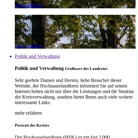
mehr erfahren
Bürgertelefon
Bei den alltäglichen Anfragen zu den Dienstleistungen des
Hochsauerlandkreises hilft das Bürgertelefon weiter.
mehr erfahren
Politik und Verwaltung
Politik und Verwaltung
Grußwort des Landrates
Sehr geehrte Damen und Herren, liebe Besucher dieser
Website, der Hochsauerlandkreis informiert Sie auf seinen
Internet-Seiten nicht nur über die Leistungen und die Struktur
der Kreisverwaltung, sondern bietet Ihnen auch viele weitere
interessante Links.
mehr erfahren
Portrait des Kreises
Der Hochsauerlandkreis (HSK) ist mit fast 2.000