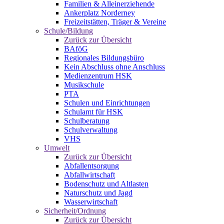
Familien & Alleinerziehende
Ankerplatz Norderney
Freizeitstätten, Träger & Vereine
Schule/Bildung
Zurück zur Übersicht
BAföG
Regionales Bildungsbüro
Kein Abschluss ohne Anschluss
Medienzentrum HSK
Musikschule
PTA
Schulen und Einrichtungen
Schulamt für HSK
Schulberatung
Schulverwaltung
VHS
Umwelt
Zurück zur Übersicht
Abfallentsorgung
Abfallwirtschaft
Bodenschutz und Altlasten
Naturschutz und Jagd
Wasserwirtschaft
Sicherheit/Ordnung
Zurück zur Übersicht