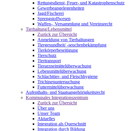
Rettungsdienst, Feuer- und Katastrophenschutz
Gewerbeangelegenheiten
Jagd/Fischerei
Sprengstoffwesen
Waffen-, Versammlung und Vereinsrecht
Tierhaltung/Lebensmittel
Zurück zur Übersicht
Anmeldung von Tierhaltungen
Tiergesundheit/ -seuchenbekämpfung
Tierkörperbeseitigung
Tierschutz
Tiertransport
Tierarzneimittelüberwachung
Lebensmittelüberwachung
Schlachttier- und Fleischhygiene
Trichinenuntersuchung
Futtermittelüberwachung
Aufenthalts- und Staatsangehörigkeitsrecht
Kommunales Integrationszentrum
Zurück zur Übersicht
Über uns
Unser Team
Aktuelles
Integration als Querschnitt
Integration durch Bildung