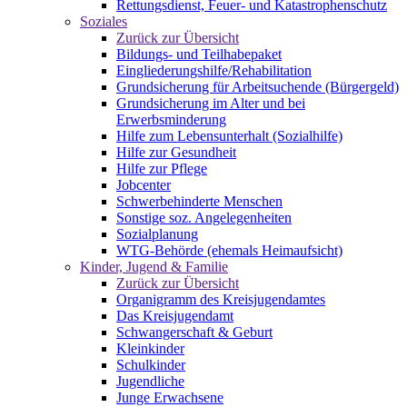
Rettungsdienst, Feuer- und Katastrophenschutz
Soziales
Zurück zur Übersicht
Bildungs- und Teilhabepaket
Eingliederungshilfe/Rehabilitation
Grundsicherung für Arbeitsuchende (Bürgergeld)
Grundsicherung im Alter und bei
Erwerbsminderung
Hilfe zum Lebensunterhalt (Sozialhilfe)
Hilfe zur Gesundheit
Hilfe zur Pflege
Jobcenter
Schwerbehinderte Menschen
Sonstige soz. Angelegenheiten
Sozialplanung
WTG-Behörde (ehemals Heimaufsicht)
Kinder, Jugend & Familie
Zurück zur Übersicht
Organigramm des Kreisjugendamtes
Das Kreisjugendamt
Schwangerschaft & Geburt
Kleinkinder
Schulkinder
Jugendliche
Junge Erwachsene