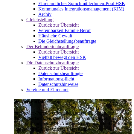
Ehrenamtlicher SprachmittlerInnen-Pool HSK
Kommunales Integrationsmanagement (KIM)
Archiv
Gleichstellung
Zurück zur Übersicht
Vereinbarkeit Familie Beruf
Häusliche Gewalt
Die Gleichstellungsbeauftragte
Der Behindertenbeauftragte
Zurück zur Übersicht
Vielfalt bewegt den HSK
Die Datenschutzbeauftragte
Zurück zur Übersicht
Datenschutzbeauftragte
Informationspflicht
Datenschutzhinweise
Vereine und Ehrenamt
Service-Portal
Im Service-Portal werden alle Anträge die Sie an den
Hochsauerlandkreis stellen können zentral vorgehalten. Die
noch vorhandenen PDF-Anträge werden nach und nach auf
intelligente Online-Anträge umgestellt.