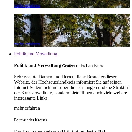
mehr erfahren
Bürgertelefon
Bei den alltäglichen Anfragen zu den Dienstleistungen des
Hochsauerlandkreises hilft das Bürgertelefon weiter.
mehr erfahren
Politik und Verwaltung
Politik und Verwaltung
Grußwort des Landrates
Sehr geehrte Damen und Herren, liebe Besucher dieser
Website, der Hochsauerlandkreis informiert Sie auf seinen
Internet-Seiten nicht nur über die Leistungen und die Struktur
der Kreisverwaltung, sondern bietet Ihnen auch viele weitere
interessante Links.
mehr erfahren
Portrait des Kreises
Der Hochsauerlandkreis (HSK) ist mit fast 2.000