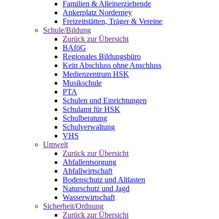
Familien & Alleinerziehende
Ankerplatz Norderney
Freizeitstätten, Träger & Vereine
Schule/Bildung
Zurück zur Übersicht
BAföG
Regionales Bildungsbüro
Kein Abschluss ohne Anschluss
Medienzentrum HSK
Musikschule
PTA
Schulen und Einrichtungen
Schulamt für HSK
Schulberatung
Schulverwaltung
VHS
Umwelt
Zurück zur Übersicht
Abfallentsorgung
Abfallwirtschaft
Bodenschutz und Altlasten
Naturschutz und Jagd
Wasserwirtschaft
Sicherheit/Ordnung
Zurück zur Übersicht