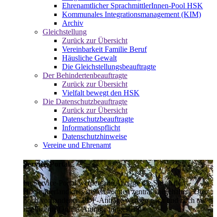
Ehrenamtlicher SprachmittlerInnen-Pool HSK
Kommunales Integrationsmanagement (KIM)
Archiv
Gleichstellung
Zurück zur Übersicht
Vereinbarkeit Familie Beruf
Häusliche Gewalt
Die Gleichstellungsbeauftragte
Der Behindertenbeauftragte
Zurück zur Übersicht
Vielfalt bewegt den HSK
Die Datenschutzbeauftragte
Zurück zur Übersicht
Datenschutzbeauftragte
Informationspflicht
Datenschutzhinweise
Vereine und Ehrenamt
Service-Portal
Im Service-Portal werden alle Anträge die Sie an den
Hochsauerlandkreis stellen können zentral vorgehalten. Die
noch vorhandenen PDF-Anträge werden nach und nach auf
intelligente Online-Anträge umgestellt.