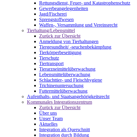
Rettungsdienst, Feuer- und Katastrophenschutz
Gewerbeangelegenheiten
Jagd/Fischerei
Sprengstoffwesen
Waffen-, Versammlung und Vereinsrecht
Tierhaltung/Lebensmittel
Zurück zur Übersicht
Anmeldung von Tierhaltungen
Tiergesundheit/ -seuchenbekämpfung
Tierkörperbeseitigung
Tierschutz
Tiertransport
Tierarzneimittelüberwachung
Lebensmittelüberwachung
Schlachttier- und Fleischhygiene
Trichinenuntersuchung
Futtermittelüberwachung
Aufenthalts- und Staatsangehörigkeitsrecht
Kommunales Integrationszentrum
Zurück zur Übersicht
Über uns
Unser Team
Aktuelles
Integration als Querschnitt
Integration durch Bildung