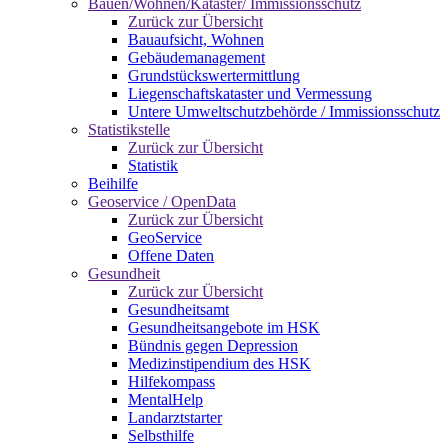
Bauen/Wohnen/Kataster/ Immissionsschutz
Zurück zur Übersicht
Bauaufsicht, Wohnen
Gebäudemanagement
Grundstückswertermittlung
Liegenschaftskataster und Vermessung
Untere Umweltschutzbehörde / Immissionsschutz
Statistikstelle
Zurück zur Übersicht
Statistik
Beihilfe
Geoservice / OpenData
Zurück zur Übersicht
GeoService
Offene Daten
Gesundheit
Zurück zur Übersicht
Gesundheitsamt
Gesundheitsangebote im HSK
Bündnis gegen Depression
Medizinstipendium des HSK
Hilfekompass
MentalHelp
Landarztstarter
Selbsthilfe