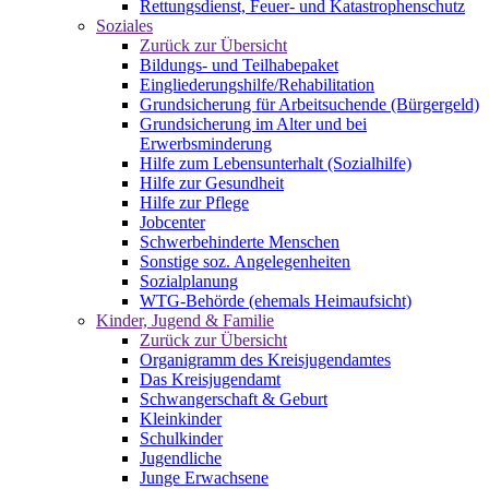
Rettungsdienst, Feuer- und Katastrophenschutz
Soziales
Zurück zur Übersicht
Bildungs- und Teilhabepaket
Eingliederungshilfe/Rehabilitation
Grundsicherung für Arbeitsuchende (Bürgergeld)
Grundsicherung im Alter und bei
Erwerbsminderung
Hilfe zum Lebensunterhalt (Sozialhilfe)
Hilfe zur Gesundheit
Hilfe zur Pflege
Jobcenter
Schwerbehinderte Menschen
Sonstige soz. Angelegenheiten
Sozialplanung
WTG-Behörde (ehemals Heimaufsicht)
Kinder, Jugend & Familie
Zurück zur Übersicht
Organigramm des Kreisjugendamtes
Das Kreisjugendamt
Schwangerschaft & Geburt
Kleinkinder
Schulkinder
Jugendliche
Junge Erwachsene