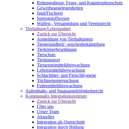
Rettungsdienst, Feuer- und Katastrophenschutz
Gewerbeangelegenheiten
Jagd/Fischerei
Sprengstoffwesen
Waffen-, Versammlung und Vereinsrecht
Tierhaltung/Lebensmittel
Zurück zur Übersicht
Anmeldung von Tierhaltungen
Tiergesundheit/ -seuchenbekämpfung
Tierkörperbeseitigung
Tierschutz
Tiertransport
Tierarzneimittelüberwachung
Lebensmittelüberwachung
Schlachttier- und Fleischhygiene
Trichinenuntersuchung
Futtermittelüberwachung
Aufenthalts- und Staatsangehörigkeitsrecht
Kommunales Integrationszentrum
Zurück zur Übersicht
Über uns
Unser Team
Aktuelles
Integration als Querschnitt
Integration durch Bildung