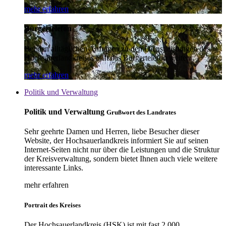
mehr erfahren
Bürgertelefon
Bei den alltäglichen Anfragen zu den Dienstleistungen des
Hochsauerlandkreises hilft das Bürgertelefon weiter.
mehr erfahren
Politik und Verwaltung
Politik und Verwaltung
Grußwort des Landrates
Sehr geehrte Damen und Herren, liebe Besucher dieser
Website, der Hochsauerlandkreis informiert Sie auf seinen
Internet-Seiten nicht nur über die Leistungen und die Struktur
der Kreisverwaltung, sondern bietet Ihnen auch viele weitere
interessante Links.
mehr erfahren
Portrait des Kreises
Der Hochsauerlandkreis (HSK) ist mit fast 2.000