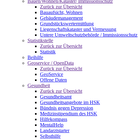
Bauen/Wohnen/Kataster/ Immissionsschutz
Zurück zur Übersicht
Bauaufsicht, Wohnen
Gebäudemanagement
Grundstückswertermittlung
Liegenschaftskataster und Vermessung
Untere Umweltschutzbehörde / Immissionsschutz
Statistikstelle
Zurück zur Übersicht
Statistik
Beihilfe
Geoservice / OpenData
Zurück zur Übersicht
GeoService
Offene Daten
Gesundheit
Zurück zur Übersicht
Gesundheitsamt
Gesundheitsangebote im HSK
Bündnis gegen Depression
Medizinstipendium des HSK
Hilfekompass
MentalHelp
Landarztstarter
Selbsthilfe