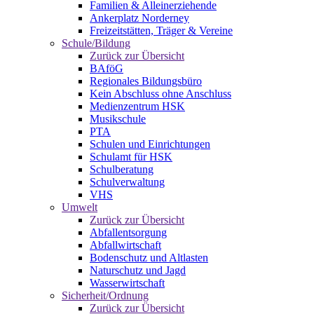
Familien & Alleinerziehende
Ankerplatz Norderney
Freizeitstätten, Träger & Vereine
Schule/Bildung
Zurück zur Übersicht
BAföG
Regionales Bildungsbüro
Kein Abschluss ohne Anschluss
Medienzentrum HSK
Musikschule
PTA
Schulen und Einrichtungen
Schulamt für HSK
Schulberatung
Schulverwaltung
VHS
Umwelt
Zurück zur Übersicht
Abfallentsorgung
Abfallwirtschaft
Bodenschutz und Altlasten
Naturschutz und Jagd
Wasserwirtschaft
Sicherheit/Ordnung
Zurück zur Übersicht