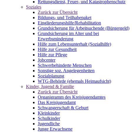
Rettungsdienst, Feuer- und Katastrophenschutz
Soziales
Zurück zur Übersicht
Bildungs- und Teilhabepaket
Eingliederungshilfe/Rehabilitation
Grundsicherung für Arbeitsuchende (Bürgergeld)
Grundsicherung im Alter und bei
Erwerbsminderung
Hilfe zum Lebensunterhalt (Sozialhilfe)
Hilfe zur Gesundheit
Hilfe zur Pflege
Jobcenter
Schwerbehinderte Menschen
Sonstige soz. Angelegenheiten
Sozialplanung
WTG-Behörde (ehemals Heimaufsicht)
Kinder, Jugend & Familie
Zurück zur Übersicht
Organigramm des Kreisjugendamtes
Das Kreisjugendamt
Schwangerschaft & Geburt
Kleinkinder
Schulkinder
Jugendliche
Junge Erwachsene