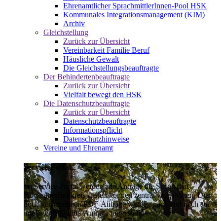
Ehrenamtlicher SprachmittlerInnen-Pool HSK
Kommunales Integrationsmanagement (KIM)
Archiv
Gleichstellung
Zurück zur Übersicht
Vereinbarkeit Familie Beruf
Häusliche Gewalt
Die Gleichstellungsbeauftragte
Der Behindertenbeauftragte
Zurück zur Übersicht
Vielfalt bewegt den HSK
Die Datenschutzbeauftragte
Zurück zur Übersicht
Datenschutzbeauftragte
Informationspflicht
Datenschutzhinweise
Vereine und Ehrenamt
Service-Portal
Im Service-Portal werden alle Anträge die Sie an den
Hochsauerlandkreis stellen können zentral vorgehalten. Die
noch vorhandenen PDF-Anträge werden nach und nach auf
intelligente Online-Anträge umgestellt.