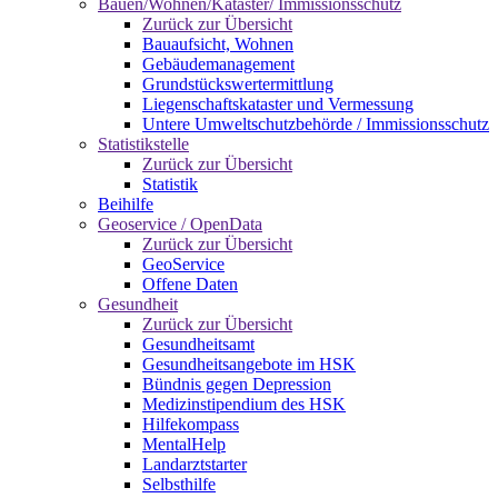
Bauen/Wohnen/Kataster/ Immissionsschutz
Zurück zur Übersicht
Bauaufsicht, Wohnen
Gebäudemanagement
Grundstückswertermittlung
Liegenschaftskataster und Vermessung
Untere Umweltschutzbehörde / Immissionsschutz
Statistikstelle
Zurück zur Übersicht
Statistik
Beihilfe
Geoservice / OpenData
Zurück zur Übersicht
GeoService
Offene Daten
Gesundheit
Zurück zur Übersicht
Gesundheitsamt
Gesundheitsangebote im HSK
Bündnis gegen Depression
Medizinstipendium des HSK
Hilfekompass
MentalHelp
Landarztstarter
Selbsthilfe