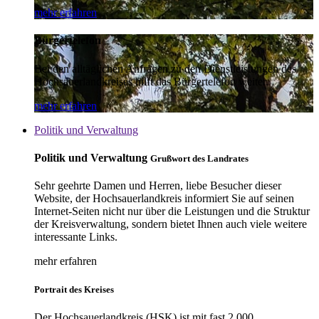
mehr erfahren
Bürgertelefon
Bei den alltäglichen Anfragen zu den Dienstleistungen des
Hochsauerlandkreises hilft das Bürgertelefon weiter.
mehr erfahren
Politik und Verwaltung
Politik und Verwaltung
Grußwort des Landrates
Sehr geehrte Damen und Herren, liebe Besucher dieser
Website, der Hochsauerlandkreis informiert Sie auf seinen
Internet-Seiten nicht nur über die Leistungen und die Struktur
der Kreisverwaltung, sondern bietet Ihnen auch viele weitere
interessante Links.
mehr erfahren
Portrait des Kreises
Der Hochsauerlandkreis (HSK) ist mit fast 2.000