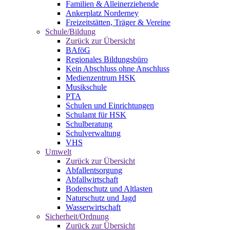
Familien & Alleinerziehende
Ankerplatz Norderney
Freizeitstätten, Träger & Vereine
Schule/Bildung
Zurück zur Übersicht
BAföG
Regionales Bildungsbüro
Kein Abschluss ohne Anschluss
Medienzentrum HSK
Musikschule
PTA
Schulen und Einrichtungen
Schulamt für HSK
Schulberatung
Schulverwaltung
VHS
Umwelt
Zurück zur Übersicht
Abfallentsorgung
Abfallwirtschaft
Bodenschutz und Altlasten
Naturschutz und Jagd
Wasserwirtschaft
Sicherheit/Ordnung
Zurück zur Übersicht