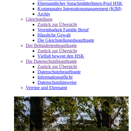
Ehrenamtlicher SprachmittlerInnen-Pool HSK
Kommunales Integrationsmanagement (KIM)
Archiv
Gleichstellung
Zurück zur Übersicht
Vereinbarkeit Familie Beruf
Häusliche Gewalt
Die Gleichstellungsbeauftragte
Der Behindertenbeauftragte
Zurück zur Übersicht
Vielfalt bewegt den HSK
Die Datenschutzbeauftragte
Zurück zur Übersicht
Datenschutzbeauftragte
Informationspflicht
Datenschutzhinweise
Vereine und Ehrenamt
Service-Portal
Im Service-Portal werden alle Anträge die Sie an den
Hochsauerlandkreis stellen können zentral vorgehalten. Die
noch vorhandenen PDF-Anträge werden nach und nach auf
intelligente Online-Anträge umgestellt.