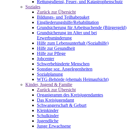
Rettungsdienst, Feuer- und Katastrophenschutz
Soziales
Zurück zur Übersicht
Bildungs- und Teilhabepaket
Eingliederungshilfe/Rehabilitation
Grundsicherung für Arbeitsuchende (Bürgergeld)
Grundsicherung im Alter und bei
Erwerbsminderung
Hilfe zum Lebensunterhalt (Sozialhilfe)
Hilfe zur Gesundheit
Hilfe zur Pflege
Jobcenter
Schwerbehinderte Menschen
Sonstige soz. Angelegenheiten
Sozialplanung
WTG-Behörde (ehemals Heimaufsicht)
Kinder, Jugend & Familie
Zurück zur Übersicht
Organigramm des Kreisjugendamtes
Das Kreisjugendamt
Schwangerschaft & Geburt
Kleinkinder
Schulkinder
Jugendliche
Junge Erwachsene