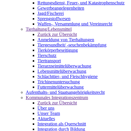
Rettungsdienst, Feuer- und Katastrophenschutz
Gewerbeangelegenheiten
Jagd/Fischerei
Sprengstoffwesen
Waffen-, Versammlung und Vereinsrecht
Tierhaltung/Lebensmittel
Zurück zur Übersicht
Anmeldung von Tierhaltungen
Tiergesundheit/ -seuchenbekämpfung
Tierkörperbeseitigung
Tierschutz
Tiertransport
Tierarzneimittelüberwachung
Lebensmittelüberwachung
Schlachttier- und Fleischhygiene
Trichinenuntersuchung
Futtermittelüberwachung
Aufenthalts- und Staatsangehörigkeitsrecht
Kommunales Integrationszentrum
Zurück zur Übersicht
Über uns
Unser Team
Aktuelles
Integration als Querschnitt
Integration durch Bildung