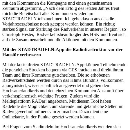
mit den Kommunen die Kampagne und einen gemeinsamen
Zeitraum abgestimmt. „Nach dem Erfolg des letzten Jahres freut
mich die Bereitschaft aller Kommunen wieder am
STADTRADELN teilzunehmen. Ich gehe davon aus das die
Vorjahresergebnisse noch getoppt werden können. Ein richtig
starkes Signal zur Stärkung des Radverkehrs in unserer Region", so
Christoph Hester, Radverkehrsbeauftragter des HSK und freut sich
auf die Zusammenarbeit und die Aktionen mit den Kommunen.
Mit der STADTRADELN-App die Radinfrastruktur vor der
Haustür verbessern
Mit der kostenfreien STADTRADELN-App können Teilnehmende
die geradelten Strecken bequem via GPS tracken und direkt ihrem
Team und ihrer Kommune gutschreiben. Die so erhobenen
Radverkehrsdaten werden durch das Klima-Bündnis, vollkommen
anonymisiert, wissenschaftlich ausgewertet und geben dem
Hochsauerlandkreis und den einzelnen Kommunen Auskunft über
verkehrsplanerisch wichtige Fragen. Zudem wird die
Meldeplattform RADar! angeboten. Mit diesem Tool haben
Radelnde die Möglichkeit, auf störende und gefährliche Stellen im
Radwegeverlauf aufmerksam zu machen. Dazu dient eine
Onlinekarte, in der Punkte gesetzt werden können.
Bei Fragen zum Stadtradeln im Hochsauerlandkreis wenden sich