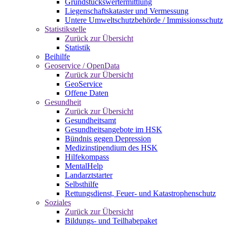
Grundstückswertermittlung
Liegenschaftskataster und Vermessung
Untere Umweltschutzbehörde / Immissionsschutz
Statistikstelle
Zurück zur Übersicht
Statistik
Beihilfe
Geoservice / OpenData
Zurück zur Übersicht
GeoService
Offene Daten
Gesundheit
Zurück zur Übersicht
Gesundheitsamt
Gesundheitsangebote im HSK
Bündnis gegen Depression
Medizinstipendium des HSK
Hilfekompass
MentalHelp
Landarztstarter
Selbsthilfe
Rettungsdienst, Feuer- und Katastrophenschutz
Soziales
Zurück zur Übersicht
Bildungs- und Teilhabepaket