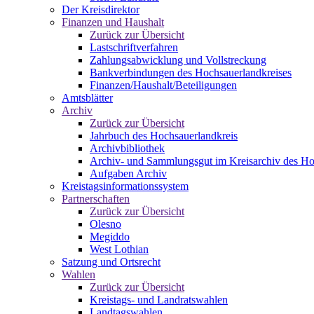
Der Kreisdirektor
Finanzen und Haushalt
Zurück zur Übersicht
Lastschriftverfahren
Zahlungsabwicklung und Vollstreckung
Bankverbindungen des Hochsauerlandkreises
Finanzen/Haushalt/Beteiligungen
Amtsblätter
Archiv
Zurück zur Übersicht
Jahrbuch des Hochsauerlandkreis
Archivbibliothek
Archiv- und Sammlungsgut im Kreisarchiv des Ho
Aufgaben Archiv
Kreistagsinformationssystem
Partnerschaften
Zurück zur Übersicht
Olesno
Megiddo
West Lothian
Satzung und Ortsrecht
Wahlen
Zurück zur Übersicht
Kreistags- und Landratswahlen
Landtagswahlen