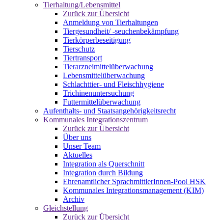
Tierhaltung/Lebensmittel
Zurück zur Übersicht
Anmeldung von Tierhaltungen
Tiergesundheit/ -seuchenbekämpfung
Tierkörperbeseitigung
Tierschutz
Tiertransport
Tierarzneimittelüberwachung
Lebensmittelüberwachung
Schlachttier- und Fleischhygiene
Trichinenuntersuchung
Futtermittelüberwachung
Aufenthalts- und Staatsangehörigkeitsrecht
Kommunales Integrationszentrum
Zurück zur Übersicht
Über uns
Unser Team
Aktuelles
Integration als Querschnitt
Integration durch Bildung
Ehrenamtlicher SprachmittlerInnen-Pool HSK
Kommunales Integrationsmanagement (KIM)
Archiv
Gleichstellung
Zurück zur Übersicht