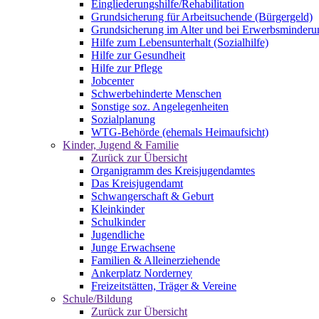
Eingliederungshilfe/Rehabilitation
Grundsicherung für Arbeitsuchende (Bürgergeld)
Grundsicherung im Alter und bei Erwerbsminderu
Hilfe zum Lebensunterhalt (Sozialhilfe)
Hilfe zur Gesundheit
Hilfe zur Pflege
Jobcenter
Schwerbehinderte Menschen
Sonstige soz. Angelegenheiten
Sozialplanung
WTG-Behörde (ehemals Heimaufsicht)
Kinder, Jugend & Familie
Zurück zur Übersicht
Organigramm des Kreisjugendamtes
Das Kreisjugendamt
Schwangerschaft & Geburt
Kleinkinder
Schulkinder
Jugendliche
Junge Erwachsene
Familien & Alleinerziehende
Ankerplatz Norderney
Freizeitstätten, Träger & Vereine
Schule/Bildung
Zurück zur Übersicht