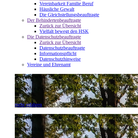
Vereinbarkeit Familie Beruf
Häusliche Gewalt
Die Gleichstellungsbeauftragte
Der Behindertenbeauftragte
Zurück zur Übersicht
Vielfalt bewegt den HSK
Die Datenschutzbeauftragte
Zurück zur Übersicht
Datenschutzbeauftragte
Informationspflicht
Datenschutzhinweise
Vereine und Ehrenamt
Service-Portal
Im Service-Portal werden alle Anträge die Sie an den Hochsau
umgestellt.
mehr erfahren
Bürgertelefon
Bei den alltäglichen Anfragen zu den Dienstleistungen des Hoch