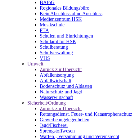
BAföG
Regionales Bildungsbüro
Kein Abschluss ohne Anschluss
Medienzentrum HSK
Musikschule
PTA
Schulen und Einrichtungen
Schulamt für HSK
Schulberatung
Schulverwaltung
VHS
Umwelt
Zurück zur Übersicht
Abfallentsorgung
Abfallwirtschaft
Bodenschutz und Altlasten
Naturschutz und Jagd
Wasserwirtschaft
Sicherheit/Ordnung
Zurück zur Übersicht
Rettungsdienst, Feuer- und Katastrophenschutz
Gewerbeangelegenheiten
Jagd/Fischerei
Sprengstoffwesen
Waffen-, Versammlung und Vereinsrecht