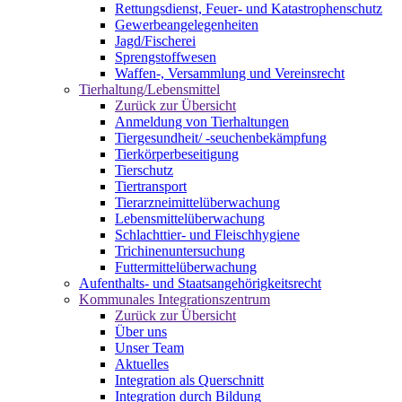
Rettungsdienst, Feuer- und Katastrophenschutz
Gewerbeangelegenheiten
Jagd/Fischerei
Sprengstoffwesen
Waffen-, Versammlung und Vereinsrecht
Tierhaltung/Lebensmittel
Zurück zur Übersicht
Anmeldung von Tierhaltungen
Tiergesundheit/ -seuchenbekämpfung
Tierkörperbeseitigung
Tierschutz
Tiertransport
Tierarzneimittelüberwachung
Lebensmittelüberwachung
Schlachttier- und Fleischhygiene
Trichinenuntersuchung
Futtermittelüberwachung
Aufenthalts- und Staatsangehörigkeitsrecht
Kommunales Integrationszentrum
Zurück zur Übersicht
Über uns
Unser Team
Aktuelles
Integration als Querschnitt
Integration durch Bildung