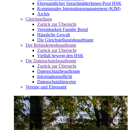
Ehrenamtlicher SprachmittlerInnen-Pool HSK
Kommunales Integrationsmanagement (KIM)
Archiv
Gleichstellung
Zurück zur Übersicht
Vereinbarkeit Familie Beruf
Häusliche Gewalt
Die Gleichstellungsbeauftragte
Der Behindertenbeauftragte
Zurück zur Übersicht
Vielfalt bewegt den HSK
Die Datenschutzbeauftragte
Zurück zur Übersicht
Datenschutzbeauftragte
Informationspflicht
Datenschutzhinweise
Vereine und Ehrenamt
Service-Portal
Im Service-Portal werden alle Anträge die Sie an den
Hochsauerlandkreis stellen können zentral vorgehalten. Die
noch vorhandenen PDF-Anträge werden nach und nach auf
intelligente Online-Anträge umgestellt.