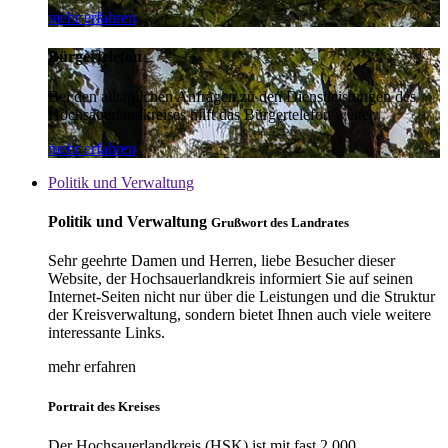
mehr erfahren
Bürgertelefon
Bei den alltäglichen Anfragen zu den Dienstleistungen des
Hochsauerlandkreises hilft das Bürgertelefon weiter.
mehr erfahren
Politik und Verwaltung
Politik und Verwaltung
Grußwort des Landrates
Sehr geehrte Damen und Herren, liebe Besucher dieser
Website, der Hochsauerlandkreis informiert Sie auf seinen
Internet-Seiten nicht nur über die Leistungen und die Struktur
der Kreisverwaltung, sondern bietet Ihnen auch viele weitere
interessante Links.
mehr erfahren
Portrait des Kreises
Der Hochsauerlandkreis (HSK) ist mit fast 2.000