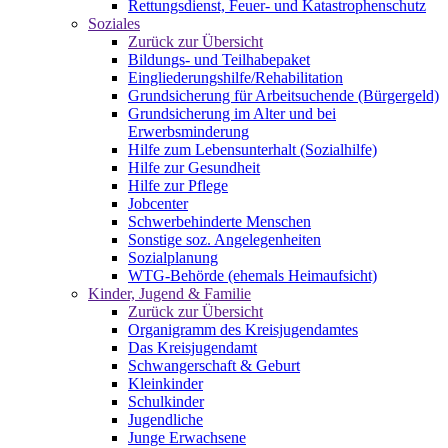
Rettungsdienst, Feuer- und Katastrophenschutz
Soziales
Zurück zur Übersicht
Bildungs- und Teilhabepaket
Eingliederungshilfe/Rehabilitation
Grundsicherung für Arbeitsuchende (Bürgergeld)
Grundsicherung im Alter und bei
Erwerbsminderung
Hilfe zum Lebensunterhalt (Sozialhilfe)
Hilfe zur Gesundheit
Hilfe zur Pflege
Jobcenter
Schwerbehinderte Menschen
Sonstige soz. Angelegenheiten
Sozialplanung
WTG-Behörde (ehemals Heimaufsicht)
Kinder, Jugend & Familie
Zurück zur Übersicht
Organigramm des Kreisjugendamtes
Das Kreisjugendamt
Schwangerschaft & Geburt
Kleinkinder
Schulkinder
Jugendliche
Junge Erwachsene