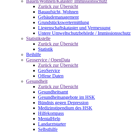
Bauen/Wohnen/Kataster/ Immissionsschutz
Zurück zur Übersicht
Bauaufsicht, Wohnen
Gebäudemanagement
Grundstückswertermittlung
Liegenschaftskataster und Vermessung
Untere Umweltschutzbehörde / Immissionsschutz
Statistikstelle
Zurück zur Übersicht
Statistik
Beihilfe
Geoservice / OpenData
Zurück zur Übersicht
GeoService
Offene Daten
Gesundheit
Zurück zur Übersicht
Gesundheitsamt
Gesundheitsangebote im HSK
Bündnis gegen Depression
Medizinstipendium des HSK
Hilfekompass
MentalHelp
Landarztstarter
Selbsthilfe