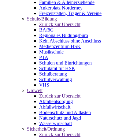
Familien & Alleinerziehende
Ankerplatz Norderney
Freizeitstätten, Träger & Vereine
Schule/Bildung
Zurück zur Übersicht
BAföG
Regionales Bildungsbüro
Kein Abschluss ohne Anschluss
Medienzentrum HSK
Musikschule
PTA
Schulen und Einrichtungen
Schulamt für HSK
Schulberatung
Schulverwaltung
VHS
Umwelt
Zurück zur Übersicht
Abfallentsorgung
Abfallwirtschaft
Bodenschutz und Altlasten
Naturschutz und Jagd
Wasserwirtschaft
Sicherheit/Ordnung
Zurück zur Übersicht