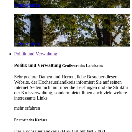
mehr erfahren
Bürgertelefon
Bei den alltäglichen Anfragen zu den Dienstleistungen des
Hochsauerlandkreises hilft das Bürgertelefon weiter.
mehr erfahren
Politik und Verwaltung
Politik und Verwaltung
Grußwort des Landrates
Sehr geehrte Damen und Herren, liebe Besucher dieser
Website, der Hochsauerlandkreis informiert Sie auf seinen
Internet-Seiten nicht nur über die Leistungen und die Struktur
der Kreisverwaltung, sondern bietet Ihnen auch viele weitere
interessante Links.
mehr erfahren
Portrait des Kreises
Der Hochsauerlandkreis (HSK) ist mit fast 2.000