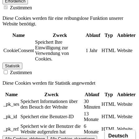
Erforderlich
Zustimmen
Diese Cookies werden für eine reibungslose Funktion unserer
Website benötigt.
Name
Zweck
Ablauf
Typ
Anbieter
Speichert Ihre
Einwilligung zur
CookieConsent
1 Jahr
HTML
Website
Verwendung von
Cookies.
Statistik
Zustimmen
Diese Cookies werden für Statistik angewendet
Name
Zweck
Ablauf
Typ
Anbieter
Speichert Informationen über
30
_pk_ses
HTML
Website
den Besuch der Website
Minuten
13
_pk_id
Speichert eine Benutzer-ID
HTML
Website
Monate
Speichert wie der Benutzer die
6
_pk_ref
HTML
Website
Website aufgerufen hat
Monate
Alle Cookies ablehnen
Alle Cookies akzeptieren