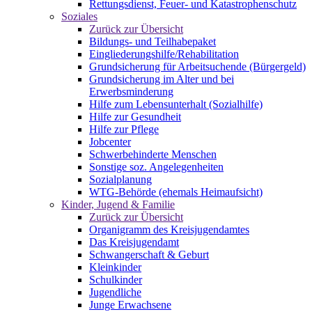
Rettungsdienst, Feuer- und Katastrophenschutz
Soziales
Zurück zur Übersicht
Bildungs- und Teilhabepaket
Eingliederungshilfe/Rehabilitation
Grundsicherung für Arbeitsuchende (Bürgergeld)
Grundsicherung im Alter und bei
Erwerbsminderung
Hilfe zum Lebensunterhalt (Sozialhilfe)
Hilfe zur Gesundheit
Hilfe zur Pflege
Jobcenter
Schwerbehinderte Menschen
Sonstige soz. Angelegenheiten
Sozialplanung
WTG-Behörde (ehemals Heimaufsicht)
Kinder, Jugend & Familie
Zurück zur Übersicht
Organigramm des Kreisjugendamtes
Das Kreisjugendamt
Schwangerschaft & Geburt
Kleinkinder
Schulkinder
Jugendliche
Junge Erwachsene