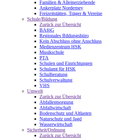
Familien & Alleinerziehende
Ankerplatz Norderney
Freizeitstätten, Träger & Vereine
Schule/Bildung
Zurück zur Übersicht
BAföG
Regionales Bildungsbüro
Kein Abschluss ohne Anschluss
Medienzentrum HSK
Musikschule
PTA
Schulen und Einrichtungen
Schulamt für HSK
Schulberatung
Schulverwaltung
VHS
Umwelt
Zurück zur Übersicht
Abfallentsorgung
Abfallwirtschaft
Bodenschutz und Altlasten
Naturschutz und Jagd
Wasserwirtschaft
Sicherheit/Ordnung
Zurück zur Übersicht