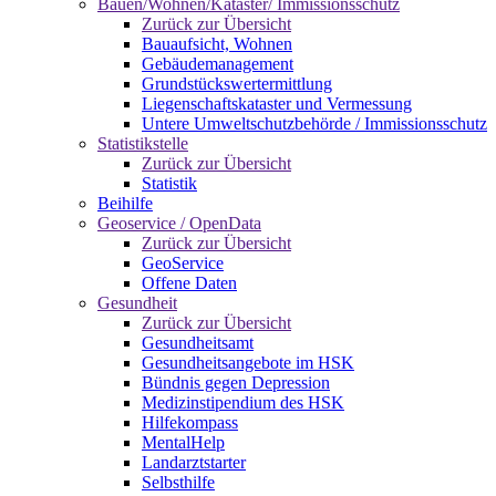
Bauen/Wohnen/Kataster/ Immissionsschutz
Zurück zur Übersicht
Bauaufsicht, Wohnen
Gebäudemanagement
Grundstückswertermittlung
Liegenschaftskataster und Vermessung
Untere Umweltschutzbehörde / Immissionsschutz
Statistikstelle
Zurück zur Übersicht
Statistik
Beihilfe
Geoservice / OpenData
Zurück zur Übersicht
GeoService
Offene Daten
Gesundheit
Zurück zur Übersicht
Gesundheitsamt
Gesundheitsangebote im HSK
Bündnis gegen Depression
Medizinstipendium des HSK
Hilfekompass
MentalHelp
Landarztstarter
Selbsthilfe