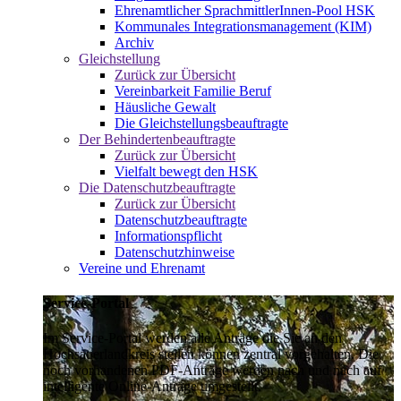
Ehrenamtlicher SprachmittlerInnen-Pool HSK
Kommunales Integrationsmanagement (KIM)
Archiv
Gleichstellung
Zurück zur Übersicht
Vereinbarkeit Familie Beruf
Häusliche Gewalt
Die Gleichstellungsbeauftragte
Der Behindertenbeauftragte
Zurück zur Übersicht
Vielfalt bewegt den HSK
Die Datenschutzbeauftragte
Zurück zur Übersicht
Datenschutzbeauftragte
Informationspflicht
Datenschutzhinweise
Vereine und Ehrenamt
Service-Portal
Im Service-Portal werden alle Anträge die Sie an den
Hochsauerlandkreis stellen können zentral vorgehalten. Die
noch vorhandenen PDF-Anträge werden nach und nach auf
intelligente Online-Anträge umgestellt.