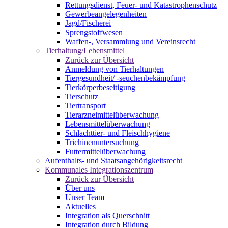
Rettungsdienst, Feuer- und Katastrophenschutz
Gewerbeangelegenheiten
Jagd/Fischerei
Sprengstoffwesen
Waffen-, Versammlung und Vereinsrecht
Tierhaltung/Lebensmittel
Zurück zur Übersicht
Anmeldung von Tierhaltungen
Tiergesundheit/ -seuchenbekämpfung
Tierkörperbeseitigung
Tierschutz
Tiertransport
Tierarzneimittelüberwachung
Lebensmittelüberwachung
Schlachttier- und Fleischhygiene
Trichinenuntersuchung
Futtermittelüberwachung
Aufenthalts- und Staatsangehörigkeitsrecht
Kommunales Integrationszentrum
Zurück zur Übersicht
Über uns
Unser Team
Aktuelles
Integration als Querschnitt
Integration durch Bildung