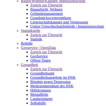
Bauen/Wohnen/Kataster/ Immissionsschutz
Zurück zur Übersicht
Bauaufsicht, Wohnen
Gebäudemanagement
Grundstückswertermittlung
Liegenschaftskataster und Vermessung
Untere Umweltschutzbehörde / Immissionsschutz
Statistikstelle
Zurück zur Übersicht
Statistik
Beihilfe
Geoservice / OpenData
Zurück zur Übersicht
GeoService
Offene Daten
Gesundheit
Zurück zur Übersicht
Gesundheitsamt
Gesundheitsangebote im HSK
Bündnis gegen Depression
Medizinstipendium des HSK
Hilfekompass
MentalHelp
Landarztstarter
Selbsthilfe