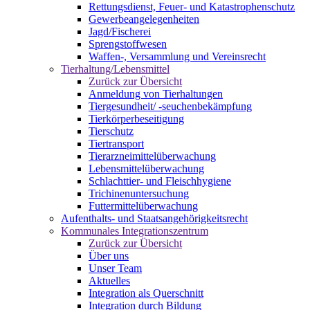
Rettungsdienst, Feuer- und Katastrophenschutz
Gewerbeangelegenheiten
Jagd/Fischerei
Sprengstoffwesen
Waffen-, Versammlung und Vereinsrecht
Tierhaltung/Lebensmittel
Zurück zur Übersicht
Anmeldung von Tierhaltungen
Tiergesundheit/ -seuchenbekämpfung
Tierkörperbeseitigung
Tierschutz
Tiertransport
Tierarzneimittelüberwachung
Lebensmittelüberwachung
Schlachttier- und Fleischhygiene
Trichinenuntersuchung
Futtermittelüberwachung
Aufenthalts- und Staatsangehörigkeitsrecht
Kommunales Integrationszentrum
Zurück zur Übersicht
Über uns
Unser Team
Aktuelles
Integration als Querschnitt
Integration durch Bildung