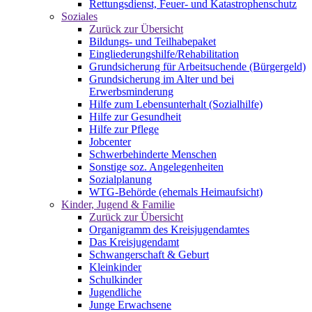
Rettungsdienst, Feuer- und Katastrophenschutz
Soziales
Zurück zur Übersicht
Bildungs- und Teilhabepaket
Eingliederungshilfe/Rehabilitation
Grundsicherung für Arbeitsuchende (Bürgergeld)
Grundsicherung im Alter und bei
Erwerbsminderung
Hilfe zum Lebensunterhalt (Sozialhilfe)
Hilfe zur Gesundheit
Hilfe zur Pflege
Jobcenter
Schwerbehinderte Menschen
Sonstige soz. Angelegenheiten
Sozialplanung
WTG-Behörde (ehemals Heimaufsicht)
Kinder, Jugend & Familie
Zurück zur Übersicht
Organigramm des Kreisjugendamtes
Das Kreisjugendamt
Schwangerschaft & Geburt
Kleinkinder
Schulkinder
Jugendliche
Junge Erwachsene