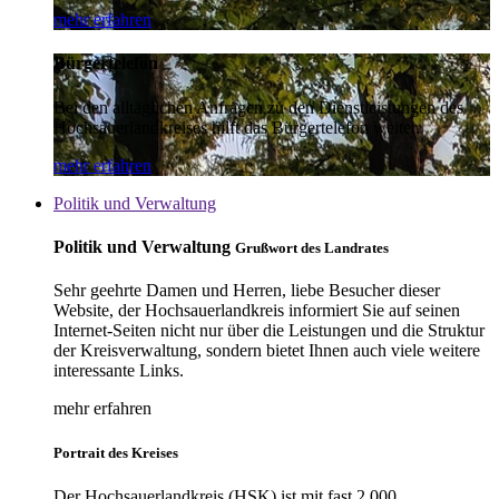
mehr erfahren
Bürgertelefon
Bei den alltäglichen Anfragen zu den Dienstleistungen des
Hochsauerlandkreises hilft das Bürgertelefon weiter.
mehr erfahren
Politik und Verwaltung
Politik und Verwaltung
Grußwort des Landrates
Sehr geehrte Damen und Herren, liebe Besucher dieser
Website, der Hochsauerlandkreis informiert Sie auf seinen
Internet-Seiten nicht nur über die Leistungen und die Struktur
der Kreisverwaltung, sondern bietet Ihnen auch viele weitere
interessante Links.
mehr erfahren
Portrait des Kreises
Der Hochsauerlandkreis (HSK) ist mit fast 2.000