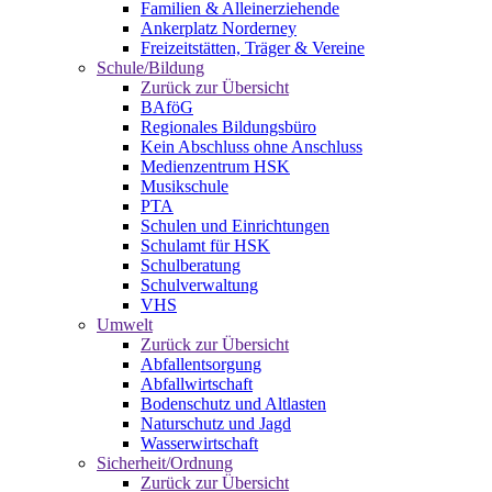
Familien & Alleinerziehende
Ankerplatz Norderney
Freizeitstätten, Träger & Vereine
Schule/Bildung
Zurück zur Übersicht
BAföG
Regionales Bildungsbüro
Kein Abschluss ohne Anschluss
Medienzentrum HSK
Musikschule
PTA
Schulen und Einrichtungen
Schulamt für HSK
Schulberatung
Schulverwaltung
VHS
Umwelt
Zurück zur Übersicht
Abfallentsorgung
Abfallwirtschaft
Bodenschutz und Altlasten
Naturschutz und Jagd
Wasserwirtschaft
Sicherheit/Ordnung
Zurück zur Übersicht