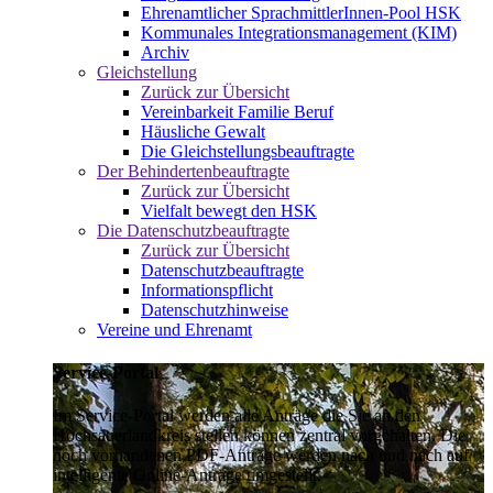
Ehrenamtlicher SprachmittlerInnen-Pool HSK
Kommunales Integrationsmanagement (KIM)
Archiv
Gleichstellung
Zurück zur Übersicht
Vereinbarkeit Familie Beruf
Häusliche Gewalt
Die Gleichstellungsbeauftragte
Der Behindertenbeauftragte
Zurück zur Übersicht
Vielfalt bewegt den HSK
Die Datenschutzbeauftragte
Zurück zur Übersicht
Datenschutzbeauftragte
Informationspflicht
Datenschutzhinweise
Vereine und Ehrenamt
Service-Portal
Im Service-Portal werden alle Anträge die Sie an den
Hochsauerlandkreis stellen können zentral vorgehalten. Die
noch vorhandenen PDF-Anträge werden nach und nach auf
intelligente Online-Anträge umgestellt.