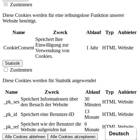
Zustimmen
Diese Cookies werden für eine reibungslose Funktion unserer
Website benötigt.
Name
Zweck
Ablauf
Typ
Anbieter
Speichert Ihre
Einwilligung zur
CookieConsent
1 Jahr
HTML
Website
Verwendung von
Cookies.
Statistik
Zustimmen
Diese Cookies werden für Statistik angewendet
Name
Zweck
Ablauf
Typ
Anbieter
Speichert Informationen über
30
_pk_ses
HTML
Website
den Besuch der Website
Minuten
13
_pk_id
Speichert eine Benutzer-ID
HTML
Website
Monate
Speichert wie der Benutzer die
6
_pk_ref
HTML
Website
Website aufgerufen hat
Monate
Alle Cookies ablehnen
Alle Cookies akzeptieren