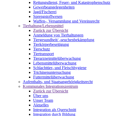
Rettungsdienst, Feuer- und Katastrophenschutz
Gewerbeangelegenheiten
Jagd/Fischerei
Sprengstoffwesen
Waffen-, Versammlung und Vereinsrecht
Tierhaltung/Lebensmittel
Zurück zur Übersicht
Anmeldung von Tierhaltungen
Tiergesundheit/ -seuchenbekämpfung
Tierkörperbeseitigung
Tierschutz
Tiertransport
Tierarzneimittelüberwachung
Lebensmittelüberwachung
Schlachttier- und Fleischhygiene
Trichinenuntersuchung
Futtermittelüberwachung
Aufenthalts- und Staatsangehörigkeitsrecht
Kommunales Integrationszentrum
Zurück zur Übersicht
Über uns
Unser Team
Aktuelles
Integration als Querschnitt
Integration durch Bildung