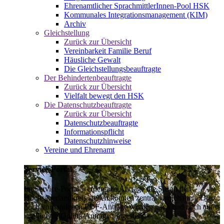
Ehrenamtlicher SprachmittlerInnen-Pool HSK
Kommunales Integrationsmanagement (KIM)
Archiv
Gleichstellung
Zurück zur Übersicht
Vereinbarkeit Familie Beruf
Häusliche Gewalt
Die Gleichstellungsbeauftragte
Der Behindertenbeauftragte
Zurück zur Übersicht
Vielfalt bewegt den HSK
Die Datenschutzbeauftragte
Zurück zur Übersicht
Datenschutzbeauftragte
Informationspflicht
Datenschutzhinweise
Vereine und Ehrenamt
Service-Portal
Im Service-Portal werden alle Anträge die Sie an den
Hochsauerlandkreis stellen können zentral vorgehalten. Die
noch vorhandenen PDF-Anträge werden nach und nach auf
intelligente Online-Anträge umgestellt.