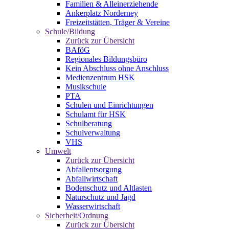
Familien & Alleinerziehende
Ankerplatz Norderney
Freizeitstätten, Träger & Vereine
Schule/Bildung
Zurück zur Übersicht
BAföG
Regionales Bildungsbüro
Kein Abschluss ohne Anschluss
Medienzentrum HSK
Musikschule
PTA
Schulen und Einrichtungen
Schulamt für HSK
Schulberatung
Schulverwaltung
VHS
Umwelt
Zurück zur Übersicht
Abfallentsorgung
Abfallwirtschaft
Bodenschutz und Altlasten
Naturschutz und Jagd
Wasserwirtschaft
Sicherheit/Ordnung
Zurück zur Übersicht