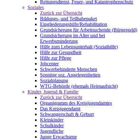
Rettungsdienst, Feuer- und Katastrophenschutz
Soziales
Zurück zur Übersicht
Bildungs- und Teilhabepaket
Eingliederungshilfe/Rehabilitation
Grundsicherung für Arbeitsuchende (Bürgergeld)
Grundsicherung im Alter und bei
Erwerbsminderung
Hilfe zum Lebensunterhalt (Sozialhilfe)
Hilfe zur Gesundheit
Hilfe zur Pflege
Jobcenter
Schwerbehinderte Menschen
Sonstige soz. Angelegenheiten
Sozialplanung
WTG-Behörde (ehemals Heimaufsicht)
Kinder, Jugend & Familie
Zurück zur Übersicht
Organigramm des Kreisjugendamtes
Das Kreisjugendamt
Schwangerschaft & Geburt
Kleinkinder
Schulkinder
Jugendliche
Junge Erwachsene