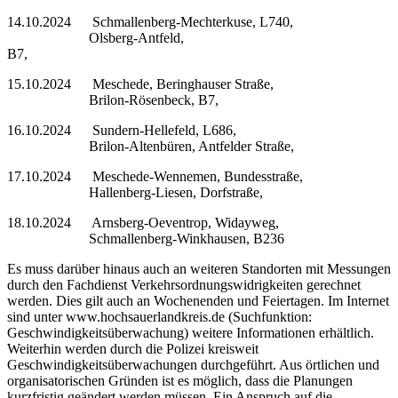
14.10.2024 Schmallenberg-Mechterkuse, L740,
Olsberg-Antfeld,
B7,
15.10.2024 Meschede, Beringhauser Straße,
Brilon-Rösenbeck, B7,
16.10.2024 Sundern-Hellefeld, L686,
Brilon-Altenbüren, Antfelder Straße,
17.10.2024 Meschede-Wennemen, Bundesstraße,
Hallenberg-Liesen, Dorfstraße,
18.10.2024 Arnsberg-Oeventrop, Widayweg,
Schmallenberg-Winkhausen, B236
Es muss darüber hinaus auch an weiteren Standorten mit Messungen
durch den Fachdienst Verkehrsordnungswidrigkeiten gerechnet
werden. Dies gilt auch an Wochenenden und Feiertagen. Im Internet
sind unter www.hochsauerlandkreis.de (Suchfunktion:
Geschwindigkeitsüberwachung) weitere Informationen erhältlich.
Weiterhin werden durch die Polizei kreisweit
Geschwindigkeitsüberwachungen durchgeführt. Aus örtlichen und
organisatorischen Gründen ist es möglich, dass die Planungen
kurzfristig geändert werden müssen. Ein Anspruch auf die