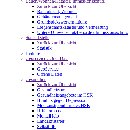
Bauen/Wohnen/Kataster/ Immissionsschutz
Zurück zur Übersicht
Bauaufsicht, Wohnen
Gebäudemanagement
Grundstückswertermittlung
Liegenschaftskataster und Vermessung
Untere Umweltschutzbehörde / Immissionsschutz
Statistikstelle
Zurück zur Übersicht
Statistik
Beihilfe
Geoservice / OpenData
Zurück zur Übersicht
GeoService
Offene Daten
Gesundheit
Zurück zur Übersicht
Gesundheitsamt
Gesundheitsangebote im HSK
Bündnis gegen Depression
Medizinstipendium des HSK
Hilfekompass
MentalHelp
Landarztstarter
Selbsthilfe