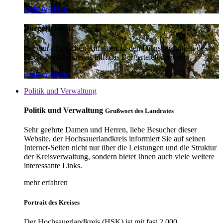
mehr erfahren
Bürgertelefon
Bei den alltäglichen Anfragen zu den Dienstleistungen des
Hochsauerlandkreises hilft das Bürgertelefon weiter.
mehr erfahren
Politik und Verwaltung
Politik und Verwaltung
Grußwort des Landrates
Sehr geehrte Damen und Herren, liebe Besucher dieser
Website, der Hochsauerlandkreis informiert Sie auf seinen
Internet-Seiten nicht nur über die Leistungen und die Struktur
der Kreisverwaltung, sondern bietet Ihnen auch viele weitere
interessante Links.
mehr erfahren
Portrait des Kreises
Der Hochsauerlandkreis (HSK) ist mit fast 2.000