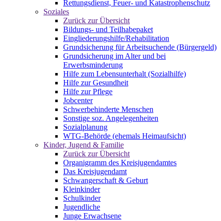
Rettungsdienst, Feuer- und Katastrophenschutz
Soziales
Zurück zur Übersicht
Bildungs- und Teilhabepaket
Eingliederungshilfe/Rehabilitation
Grundsicherung für Arbeitsuchende (Bürgergeld)
Grundsicherung im Alter und bei
Erwerbsminderung
Hilfe zum Lebensunterhalt (Sozialhilfe)
Hilfe zur Gesundheit
Hilfe zur Pflege
Jobcenter
Schwerbehinderte Menschen
Sonstige soz. Angelegenheiten
Sozialplanung
WTG-Behörde (ehemals Heimaufsicht)
Kinder, Jugend & Familie
Zurück zur Übersicht
Organigramm des Kreisjugendamtes
Das Kreisjugendamt
Schwangerschaft & Geburt
Kleinkinder
Schulkinder
Jugendliche
Junge Erwachsene