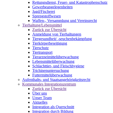
Rettungsdienst, Feuer- und Katastrophenschutz
Gewerbeangelegenheiten
Jagd/Fischerei
Sprengstoffwesen
Waffen-, Versammlung und Vereinsrecht
Tierhaltung/Lebensmittel
Zurück zur Übersicht
Anmeldung von Tierhaltungen
Tiergesundheit/ -seuchenbekämpfung
Tierkörperbeseitigung
Tierschutz
Tiertransport
Tierarzneimittelüberwachung
Lebensmittelüberwachung
Schlachttier- und Fleischhygiene
Trichinenuntersuchung
Futtermittelüberwachung
Aufenthalts- und Staatsangehörigkeitsrecht
Kommunales Integrationszentrum
Zurück zur Übersicht
Über uns
Unser Team
Aktuelles
Integration als Querschnitt
Integration durch Bildung