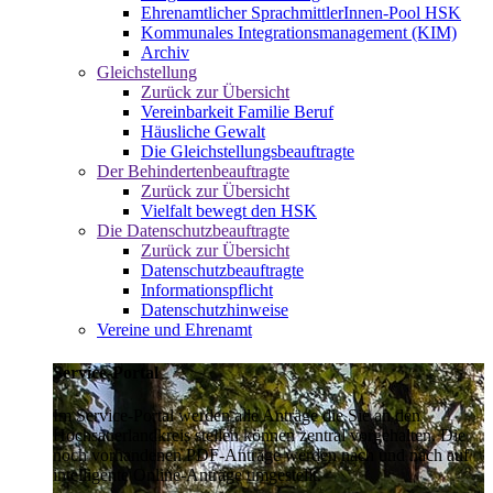
Ehrenamtlicher SprachmittlerInnen-Pool HSK
Kommunales Integrationsmanagement (KIM)
Archiv
Gleichstellung
Zurück zur Übersicht
Vereinbarkeit Familie Beruf
Häusliche Gewalt
Die Gleichstellungsbeauftragte
Der Behindertenbeauftragte
Zurück zur Übersicht
Vielfalt bewegt den HSK
Die Datenschutzbeauftragte
Zurück zur Übersicht
Datenschutzbeauftragte
Informationspflicht
Datenschutzhinweise
Vereine und Ehrenamt
Service-Portal
Im Service-Portal werden alle Anträge die Sie an den
Hochsauerlandkreis stellen können zentral vorgehalten. Die
noch vorhandenen PDF-Anträge werden nach und nach auf
intelligente Online-Anträge umgestellt.