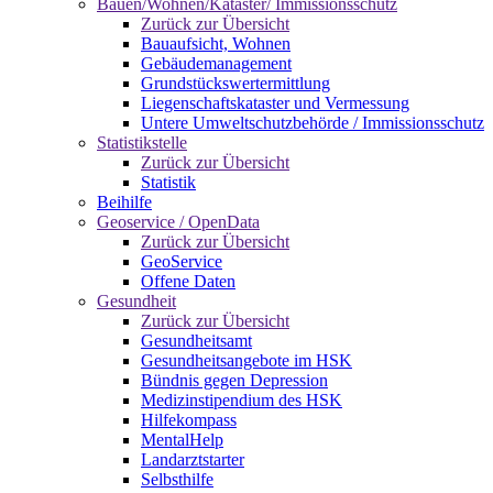
Bauen/Wohnen/Kataster/ Immissionsschutz
Zurück zur Übersicht
Bauaufsicht, Wohnen
Gebäudemanagement
Grundstückswertermittlung
Liegenschaftskataster und Vermessung
Untere Umweltschutzbehörde / Immissionsschutz
Statistikstelle
Zurück zur Übersicht
Statistik
Beihilfe
Geoservice / OpenData
Zurück zur Übersicht
GeoService
Offene Daten
Gesundheit
Zurück zur Übersicht
Gesundheitsamt
Gesundheitsangebote im HSK
Bündnis gegen Depression
Medizinstipendium des HSK
Hilfekompass
MentalHelp
Landarztstarter
Selbsthilfe