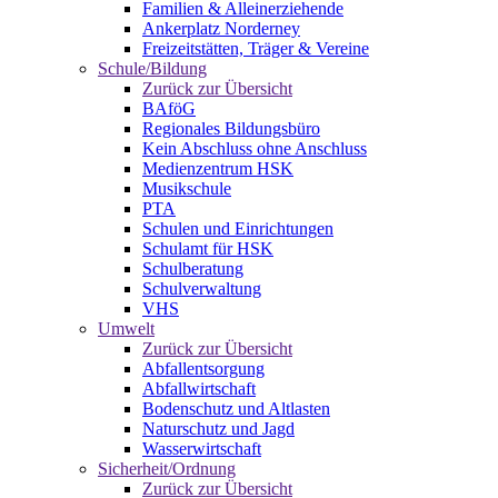
Familien & Alleinerziehende
Ankerplatz Norderney
Freizeitstätten, Träger & Vereine
Schule/Bildung
Zurück zur Übersicht
BAföG
Regionales Bildungsbüro
Kein Abschluss ohne Anschluss
Medienzentrum HSK
Musikschule
PTA
Schulen und Einrichtungen
Schulamt für HSK
Schulberatung
Schulverwaltung
VHS
Umwelt
Zurück zur Übersicht
Abfallentsorgung
Abfallwirtschaft
Bodenschutz und Altlasten
Naturschutz und Jagd
Wasserwirtschaft
Sicherheit/Ordnung
Zurück zur Übersicht