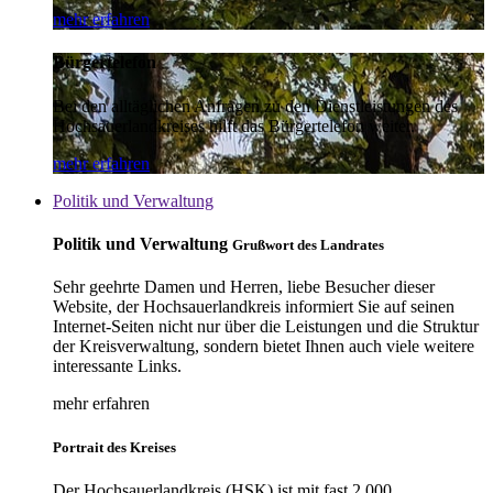
mehr erfahren
Bürgertelefon
Bei den alltäglichen Anfragen zu den Dienstleistungen des
Hochsauerlandkreises hilft das Bürgertelefon weiter.
mehr erfahren
Politik und Verwaltung
Politik und Verwaltung
Grußwort des Landrates
Sehr geehrte Damen und Herren, liebe Besucher dieser
Website, der Hochsauerlandkreis informiert Sie auf seinen
Internet-Seiten nicht nur über die Leistungen und die Struktur
der Kreisverwaltung, sondern bietet Ihnen auch viele weitere
interessante Links.
mehr erfahren
Portrait des Kreises
Der Hochsauerlandkreis (HSK) ist mit fast 2.000