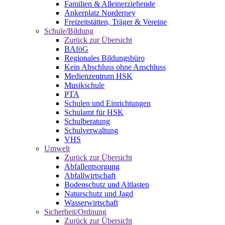
Familien & Alleinerziehende
Ankerplatz Norderney
Freizeitstätten, Träger & Vereine
Schule/Bildung
Zurück zur Übersicht
BAföG
Regionales Bildungsbüro
Kein Abschluss ohne Anschluss
Medienzentrum HSK
Musikschule
PTA
Schulen und Einrichtungen
Schulamt für HSK
Schulberatung
Schulverwaltung
VHS
Umwelt
Zurück zur Übersicht
Abfallentsorgung
Abfallwirtschaft
Bodenschutz und Altlasten
Naturschutz und Jagd
Wasserwirtschaft
Sicherheit/Ordnung
Zurück zur Übersicht