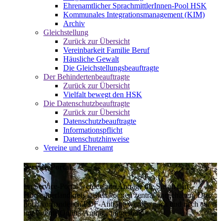
Ehrenamtlicher SprachmittlerInnen-Pool HSK
Kommunales Integrationsmanagement (KIM)
Archiv
Gleichstellung
Zurück zur Übersicht
Vereinbarkeit Familie Beruf
Häusliche Gewalt
Die Gleichstellungsbeauftragte
Der Behindertenbeauftragte
Zurück zur Übersicht
Vielfalt bewegt den HSK
Die Datenschutzbeauftragte
Zurück zur Übersicht
Datenschutzbeauftragte
Informationspflicht
Datenschutzhinweise
Vereine und Ehrenamt
Service-Portal
Im Service-Portal werden alle Anträge die Sie an den
Hochsauerlandkreis stellen können zentral vorgehalten. Die
noch vorhandenen PDF-Anträge werden nach und nach auf
intelligente Online-Anträge umgestellt.