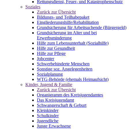
Rettungsdienst, Feuer- und Katastrophenschutz
Soziales
Zurück zur Übersicht
Bildungs- und Teilhabepaket
Eingliederungshilfe/Rehabilitation
Grundsicherung für Arbeitsuchende (Bürgergeld)
Grundsicherung im Alter und bei
Erwerbsminderung
Hilfe zum Lebensunterhalt (Sozialhilfe)
Hilfe zur Gesundheit
Hilfe zur Pflege
Jobcenter
Schwerbehinderte Menschen
Sonstige soz. Angelegenheiten
Sozialplanung
WTG-Behörde (ehemals Heimaufsicht)
Kinder, Jugend & Familie
Zurück zur Übersicht
Organigramm des Kreisjugendamtes
Das Kreisjugendamt
Schwangerschaft & Geburt
Kleinkinder
Schulkinder
Jugendliche
Junge Erwachsene