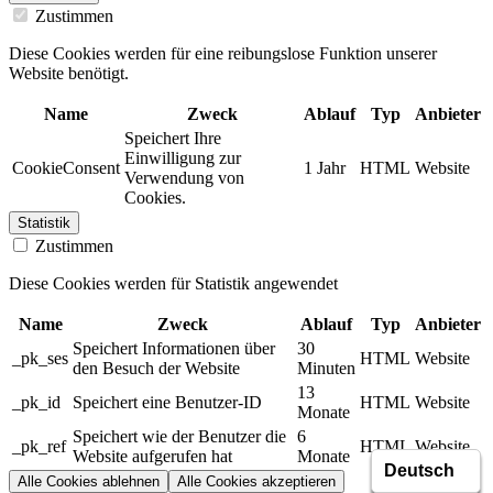
Zustimmen
Diese Cookies werden für eine reibungslose Funktion unserer
Website benötigt.
Name
Zweck
Ablauf
Typ
Anbieter
Speichert Ihre
Einwilligung zur
CookieConsent
1 Jahr
HTML
Website
Verwendung von
Cookies.
Statistik
Zustimmen
Diese Cookies werden für Statistik angewendet
Name
Zweck
Ablauf
Typ
Anbieter
Speichert Informationen über
30
_pk_ses
HTML
Website
den Besuch der Website
Minuten
13
_pk_id
Speichert eine Benutzer-ID
HTML
Website
Monate
Speichert wie der Benutzer die
6
_pk_ref
HTML
Website
Website aufgerufen hat
Monate
Alle Cookies ablehnen
Alle Cookies akzeptieren