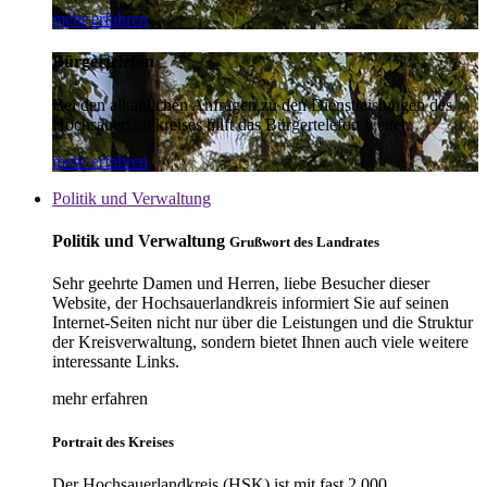
mehr erfahren
Bürgertelefon
Bei den alltäglichen Anfragen zu den Dienstleistungen des
Hochsauerlandkreises hilft das Bürgertelefon weiter.
mehr erfahren
Politik und Verwaltung
Politik und Verwaltung
Grußwort des Landrates
Sehr geehrte Damen und Herren, liebe Besucher dieser
Website, der Hochsauerlandkreis informiert Sie auf seinen
Internet-Seiten nicht nur über die Leistungen und die Struktur
der Kreisverwaltung, sondern bietet Ihnen auch viele weitere
interessante Links.
mehr erfahren
Portrait des Kreises
Der Hochsauerlandkreis (HSK) ist mit fast 2.000