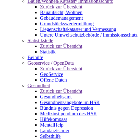
Bauen/Wohnen/Kataster/ Immissionsschutz
Zurück zur Übersicht
Bauaufsicht, Wohnen
Gebäudemanagement
Grundstückswertermittlung
Liegenschaftskataster und Vermessung
Untere Umweltschutzbehörde / Immissionsschutz
Statistikstelle
Zurück zur Übersicht
Statistik
Beihilfe
Geoservice / OpenData
Zurück zur Übersicht
GeoService
Offene Daten
Gesundheit
Zurück zur Übersicht
Gesundheitsamt
Gesundheitsangebote im HSK
Bündnis gegen Depression
Medizinstipendium des HSK
Hilfekompass
MentalHelp
Landarztstarter
Selbsthilfe