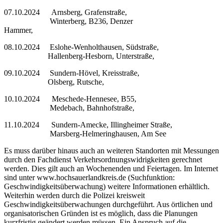
07.10.2024 Arnsberg, Grafenstraße,
Winterberg, B236, Denzer
Hammer,
08.10.2024 Eslohe-Wenholthausen, Südstraße,
Hallenberg-Hesborn, Unterstraße,
09.10.2024 Sundern-Hövel, Kreisstraße,
Olsberg, Rutsche,
10.10.2024 Meschede-Hennesee, B55,
Medebach, Bahnhofstraße,
11.10.2024 Sundern-Amecke, Illingheimer Straße,
Marsberg-Helmeringhausen, Am See
Es muss darüber hinaus auch an weiteren Standorten mit Messungen
durch den Fachdienst Verkehrsordnungswidrigkeiten gerechnet
werden. Dies gilt auch an Wochenenden und Feiertagen. Im Internet
sind unter www.hochsauerlandkreis.de (Suchfunktion:
Geschwindigkeitsüberwachung) weitere Informationen erhältlich.
Weiterhin werden durch die Polizei kreisweit
Geschwindigkeitsüberwachungen durchgeführt. Aus örtlichen und
organisatorischen Gründen ist es möglich, dass die Planungen
kurzfristig geändert werden müssen. Ein Anspruch auf die