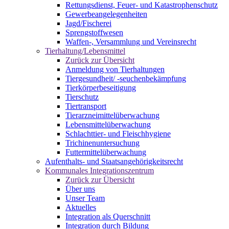
Rettungsdienst, Feuer- und Katastrophenschutz
Gewerbeangelegenheiten
Jagd/Fischerei
Sprengstoffwesen
Waffen-, Versammlung und Vereinsrecht
Tierhaltung/Lebensmittel
Zurück zur Übersicht
Anmeldung von Tierhaltungen
Tiergesundheit/ -seuchenbekämpfung
Tierkörperbeseitigung
Tierschutz
Tiertransport
Tierarzneimittelüberwachung
Lebensmittelüberwachung
Schlachttier- und Fleischhygiene
Trichinenuntersuchung
Futtermittelüberwachung
Aufenthalts- und Staatsangehörigkeitsrecht
Kommunales Integrationszentrum
Zurück zur Übersicht
Über uns
Unser Team
Aktuelles
Integration als Querschnitt
Integration durch Bildung