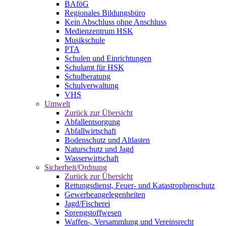
BAföG
Regionales Bildungsbüro
Kein Abschluss ohne Anschluss
Medienzentrum HSK
Musikschule
PTA
Schulen und Einrichtungen
Schulamt für HSK
Schulberatung
Schulverwaltung
VHS
Umwelt
Zurück zur Übersicht
Abfallentsorgung
Abfallwirtschaft
Bodenschutz und Altlasten
Naturschutz und Jagd
Wasserwirtschaft
Sicherheit/Ordnung
Zurück zur Übersicht
Rettungsdienst, Feuer- und Katastrophenschutz
Gewerbeangelegenheiten
Jagd/Fischerei
Sprengstoffwesen
Waffen-, Versammlung und Vereinsrecht