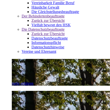
Vereinbarkeit Familie Beruf
Häusliche Gewalt
Die Gleichstellungsbeauftragte
Der Behindertenbeauftragte
Zurück zur Übersicht
Vielfalt bewegt den HSK
Die Datenschutzbeauftragte
Zurück zur Übersicht
Datenschutzbeauftragte
Informationspflicht
Datenschutzhinweise
Vereine und Ehrenamt
Service-Portal
Im Service-Portal werden alle Anträge die Sie an den Hochsau
umgestellt.
mehr erfahren
Bürgertelefon
Bei den alltäglichen Anfragen zu den Dienstleistungen des Hoch