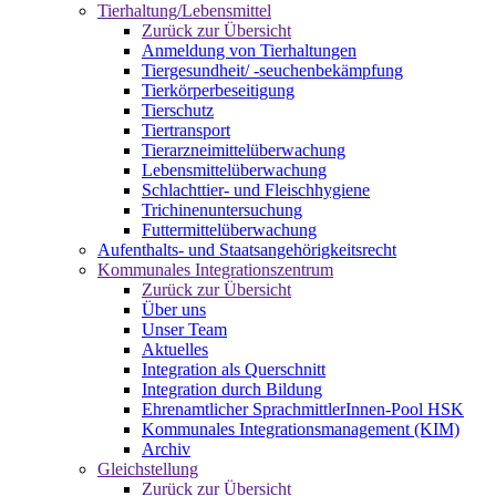
Tierhaltung/Lebensmittel
Zurück zur Übersicht
Anmeldung von Tierhaltungen
Tiergesundheit/ -seuchenbekämpfung
Tierkörperbeseitigung
Tierschutz
Tiertransport
Tierarzneimittelüberwachung
Lebensmittelüberwachung
Schlachttier- und Fleischhygiene
Trichinenuntersuchung
Futtermittelüberwachung
Aufenthalts- und Staatsangehörigkeitsrecht
Kommunales Integrationszentrum
Zurück zur Übersicht
Über uns
Unser Team
Aktuelles
Integration als Querschnitt
Integration durch Bildung
Ehrenamtlicher SprachmittlerInnen-Pool HSK
Kommunales Integrationsmanagement (KIM)
Archiv
Gleichstellung
Zurück zur Übersicht