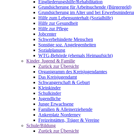
Eingliederungshilfe/Rehabilitation
Grundsicherung für Arbeitsuchende (Bürgergeld)
Grundsicherung im Alter und bei Erwerbsminderu
Hilfe zum Lebensunterhalt (Sozialhilfe)
Hilfe zur Gesundheit
Hilfe zur Pflege
Jobcenter
Schwerbehinderte Menschen
Sonstige soz. Angelegenheiten
Sozialplanung
WTG-Behörde (ehemals Heimaufsicht)
Kinder, Jugend & Familie
Zurück zur Übersicht
Organigramm des Kreisjugendamtes
Das Kreisjugendamt
Schwangerschaft & Geburt
Kleinkinder
Schulkinder
Jugendliche
Junge Erwachsene
Familien & Alleinerziehende
Ankerplatz Norderney
Freizeitstätten, Träger & Vereine
Schule/Bildung
Zurück zur Übersicht