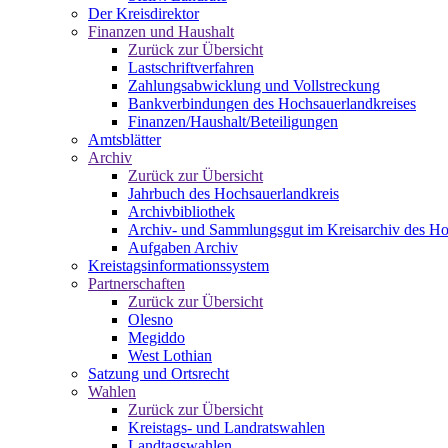
Der Kreisdirektor
Finanzen und Haushalt
Zurück zur Übersicht
Lastschriftverfahren
Zahlungsabwicklung und Vollstreckung
Bankverbindungen des Hochsauerlandkreises
Finanzen/Haushalt/Beteiligungen
Amtsblätter
Archiv
Zurück zur Übersicht
Jahrbuch des Hochsauerlandkreis
Archivbibliothek
Archiv- und Sammlungsgut im Kreisarchiv des Ho
Aufgaben Archiv
Kreistagsinformationssystem
Partnerschaften
Zurück zur Übersicht
Olesno
Megiddo
West Lothian
Satzung und Ortsrecht
Wahlen
Zurück zur Übersicht
Kreistags- und Landratswahlen
Landtagswahlen