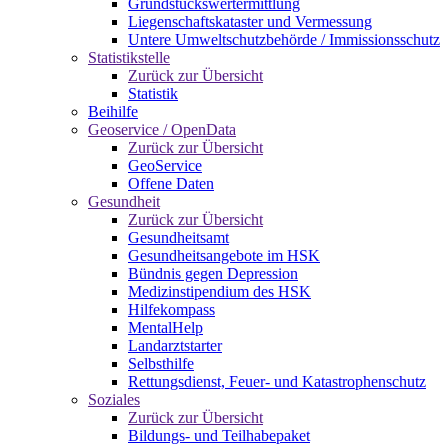
Grundstückswertermittlung
Liegenschaftskataster und Vermessung
Untere Umweltschutzbehörde / Immissionsschutz
Statistikstelle
Zurück zur Übersicht
Statistik
Beihilfe
Geoservice / OpenData
Zurück zur Übersicht
GeoService
Offene Daten
Gesundheit
Zurück zur Übersicht
Gesundheitsamt
Gesundheitsangebote im HSK
Bündnis gegen Depression
Medizinstipendium des HSK
Hilfekompass
MentalHelp
Landarztstarter
Selbsthilfe
Rettungsdienst, Feuer- und Katastrophenschutz
Soziales
Zurück zur Übersicht
Bildungs- und Teilhabepaket