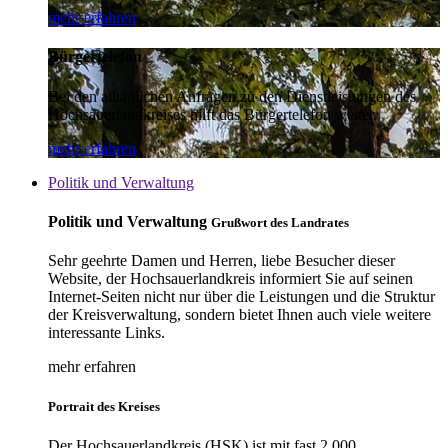
mehr erfahren
Bürgertelefon
Bei den alltäglichen Anfragen zu den Dienstleistungen des
Hochsauerlandkreises hilft das Bürgertelefon weiter.
mehr erfahren
Politik und Verwaltung
Politik und Verwaltung
Grußwort des Landrates
Sehr geehrte Damen und Herren, liebe Besucher dieser
Website, der Hochsauerlandkreis informiert Sie auf seinen
Internet-Seiten nicht nur über die Leistungen und die Struktur
der Kreisverwaltung, sondern bietet Ihnen auch viele weitere
interessante Links.
mehr erfahren
Portrait des Kreises
Der Hochsauerlandkreis (HSK) ist mit fast 2.000