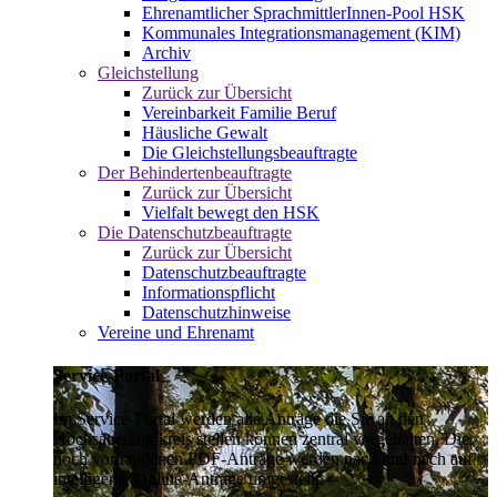
Ehrenamtlicher SprachmittlerInnen-Pool HSK
Kommunales Integrationsmanagement (KIM)
Archiv
Gleichstellung
Zurück zur Übersicht
Vereinbarkeit Familie Beruf
Häusliche Gewalt
Die Gleichstellungsbeauftragte
Der Behindertenbeauftragte
Zurück zur Übersicht
Vielfalt bewegt den HSK
Die Datenschutzbeauftragte
Zurück zur Übersicht
Datenschutzbeauftragte
Informationspflicht
Datenschutzhinweise
Vereine und Ehrenamt
Service-Portal
Im Service-Portal werden alle Anträge die Sie an den
Hochsauerlandkreis stellen können zentral vorgehalten. Die
noch vorhandenen PDF-Anträge werden nach und nach auf
intelligente Online-Anträge umgestellt.