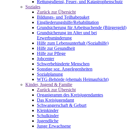
Rettungsdienst, Feuer- und Katastrophenschutz
Soziales
Zurück zur Übersicht
Bildungs- und Teilhabepaket
Eingliederungshilfe/Rehabilitation
Grundsicherung für Arbeitsuchende (Bürgergeld)
Grundsicherung im Alter und bei
Erwerbsminderung
Hilfe zum Lebensunterhalt (Sozialhilfe)
Hilfe zur Gesundheit
Hilfe zur Pflege
Jobcenter
Schwerbehinderte Menschen
Sonstige soz. Angelegenheiten
Sozialplanung
WTG-Behörde (ehemals Heimaufsicht)
Kinder, Jugend & Familie
Zurück zur Übersicht
Organigramm des Kreisjugendamtes
Das Kreisjugendamt
Schwangerschaft & Geburt
Kleinkinder
Schulkinder
Jugendliche
Junge Erwachsene