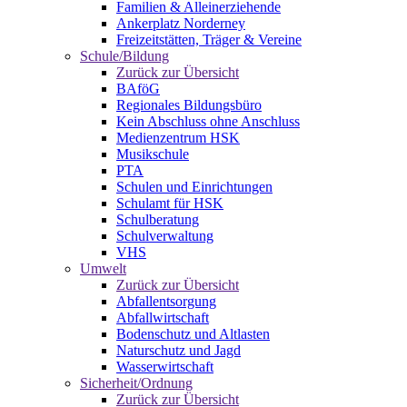
Familien & Alleinerziehende
Ankerplatz Norderney
Freizeitstätten, Träger & Vereine
Schule/Bildung
Zurück zur Übersicht
BAföG
Regionales Bildungsbüro
Kein Abschluss ohne Anschluss
Medienzentrum HSK
Musikschule
PTA
Schulen und Einrichtungen
Schulamt für HSK
Schulberatung
Schulverwaltung
VHS
Umwelt
Zurück zur Übersicht
Abfallentsorgung
Abfallwirtschaft
Bodenschutz und Altlasten
Naturschutz und Jagd
Wasserwirtschaft
Sicherheit/Ordnung
Zurück zur Übersicht