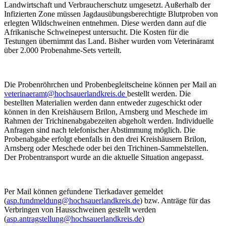
Landwirtschaft und Verbraucherschutz umgesetzt. Außerhalb der
Infizierten Zone müssen Jagdausübungsberechtigte Blutproben von
erlegten Wildschweinen entnehmen. Diese werden dann auf die
Afrikanische Schweinepest untersucht. Die Kosten für die
Testungen übernimmt das Land. Bisher wurden vom Veterinäramt
über 2.000 Probenahme-Sets verteilt.
Die Probenröhrchen und Probenbegleitscheine können per Mail an
veterinaeramt@hochsauerlandkreis.de
bestellt werden. Die
bestellten Materialien werden dann entweder zugeschickt oder
können in den Kreishäusern Brilon, Arnsberg und Meschede im
Rahmen der Trichinenabgabezeiten abgeholt werden. Individuelle
Anfragen sind nach telefonischer Abstimmung möglich. Die
Probenabgabe erfolgt ebenfalls in den drei Kreishäusern Brilon,
Arnsberg oder Meschede oder bei den Trichinen-Sammelstellen.
Der Probentransport wurde an die aktuelle Situation angepasst.
Per Mail können gefundene Tierkadaver gemeldet
(
asp.fundmeldung@hochsauerlandkreis.de
) bzw. Anträge für das
Verbringen von Hausschweinen gestellt werden
(
asp.antragstellung@hochsauerlandkreis.de
)