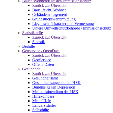
Bauen/Wohnen/Kataster/ Immissionsschutz
Zurück zur Übersicht
Bauaufsicht, Wohnen
Gebäudemanagement
Grundstückswertermittlung
Liegenschaftskataster und Vermessung
Untere Umweltschutzbehörde / Immissionsschutz
Statistikstelle
Zurück zur Übersicht
Statistik
Beihilfe
Geoservice / OpenData
Zurück zur Übersicht
GeoService
Offene Daten
Gesundheit
Zurück zur Übersicht
Gesundheitsamt
Gesundheitsangebote im HSK
Bündnis gegen Depression
Medizinstipendium des HSK
Hilfekompass
MentalHelp
Landarztstarter
Selbsthilfe