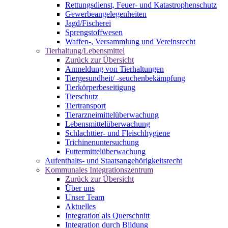
Rettungsdienst, Feuer- und Katastrophenschutz
Gewerbeangelegenheiten
Jagd/Fischerei
Sprengstoffwesen
Waffen-, Versammlung und Vereinsrecht
Tierhaltung/Lebensmittel
Zurück zur Übersicht
Anmeldung von Tierhaltungen
Tiergesundheit/ -seuchenbekämpfung
Tierkörperbeseitigung
Tierschutz
Tiertransport
Tierarzneimittelüberwachung
Lebensmittelüberwachung
Schlachttier- und Fleischhygiene
Trichinenuntersuchung
Futtermittelüberwachung
Aufenthalts- und Staatsangehörigkeitsrecht
Kommunales Integrationszentrum
Zurück zur Übersicht
Über uns
Unser Team
Aktuelles
Integration als Querschnitt
Integration durch Bildung