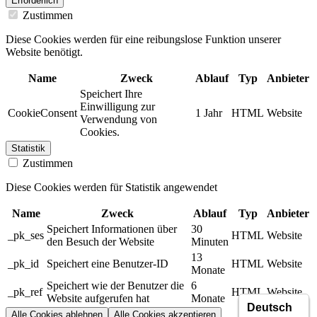
Erforderlich
Zustimmen
Diese Cookies werden für eine reibungslose Funktion unserer
Website benötigt.
Name
Zweck
Ablauf
Typ
Anbieter
Speichert Ihre
Einwilligung zur
CookieConsent
1 Jahr
HTML
Website
Verwendung von
Cookies.
Statistik
Zustimmen
Diese Cookies werden für Statistik angewendet
Name
Zweck
Ablauf
Typ
Anbieter
Speichert Informationen über
30
_pk_ses
HTML
Website
den Besuch der Website
Minuten
13
_pk_id
Speichert eine Benutzer-ID
HTML
Website
Monate
Speichert wie der Benutzer die
6
_pk_ref
HTML
Website
Website aufgerufen hat
Monate
Alle Cookies ablehnen
Alle Cookies akzeptieren