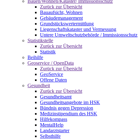
Bauen/Wohnen/Kataster/ Immissionsschutz
Zurück zur Übersicht
Bauaufsicht, Wohnen
Gebäudemanagement
Grundstückswertermittlung
Liegenschaftskataster und Vermessung
Untere Umweltschutzbehörde / Immissionsschutz
Statistikstelle
Zurück zur Übersicht
Statistik
Beihilfe
Geoservice / OpenData
Zurück zur Übersicht
GeoService
Offene Daten
Gesundheit
Zurück zur Übersicht
Gesundheitsamt
Gesundheitsangebote im HSK
Bündnis gegen Depression
Medizinstipendium des HSK
Hilfekompass
MentalHelp
Landarztstarter
Selbsthilfe