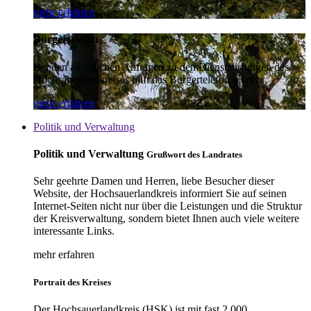
mehr erfahren
Bürgertelefon
Bei den alltäglichen Anfragen zu den Dienstleistungen des
Hochsauerlandkreises hilft das Bürgertelefon weiter.
mehr erfahren
Politik und Verwaltung
Politik und Verwaltung
Grußwort des Landrates
Sehr geehrte Damen und Herren, liebe Besucher dieser
Website, der Hochsauerlandkreis informiert Sie auf seinen
Internet-Seiten nicht nur über die Leistungen und die Struktur
der Kreisverwaltung, sondern bietet Ihnen auch viele weitere
interessante Links.
mehr erfahren
Portrait des Kreises
Der Hochsauerlandkreis (HSK) ist mit fast 2.000