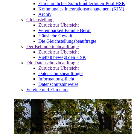
Ehrenamtlicher SprachmittlerInnen-Pool HSK
Kommunales Integrationsmanagement (KIM)
Archiv
Gleichstellung
Zurück zur Übersicht
Vereinbarkeit Familie Beruf
Häusliche Gewalt
Die Gleichstellungsbeauftragte
Der Behindertenbeauftragte
Zurück zur Übersicht
Vielfalt bewegt den HSK
Die Datenschutzbeauftragte
Zurück zur Übersicht
Datenschutzbeauftragte
Informationspflicht
Datenschutzhinweise
Vereine und Ehrenamt
Service-Portal
Im Service-Portal werden alle Anträge die Sie an den
Hochsauerlandkreis stellen können zentral vorgehalten. Die
noch vorhandenen PDF-Anträge werden nach und nach auf
intelligente Online-Anträge umgestellt.