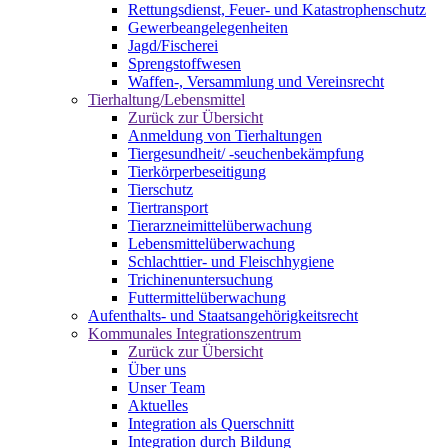
Rettungsdienst, Feuer- und Katastrophenschutz
Gewerbeangelegenheiten
Jagd/Fischerei
Sprengstoffwesen
Waffen-, Versammlung und Vereinsrecht
Tierhaltung/Lebensmittel
Zurück zur Übersicht
Anmeldung von Tierhaltungen
Tiergesundheit/ -seuchenbekämpfung
Tierkörperbeseitigung
Tierschutz
Tiertransport
Tierarzneimittelüberwachung
Lebensmittelüberwachung
Schlachttier- und Fleischhygiene
Trichinenuntersuchung
Futtermittelüberwachung
Aufenthalts- und Staatsangehörigkeitsrecht
Kommunales Integrationszentrum
Zurück zur Übersicht
Über uns
Unser Team
Aktuelles
Integration als Querschnitt
Integration durch Bildung