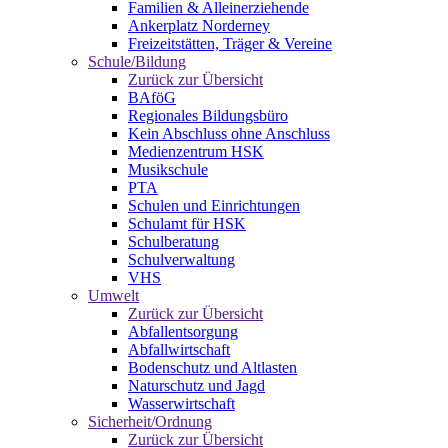
Familien & Alleinerziehende
Ankerplatz Norderney
Freizeitstätten, Träger & Vereine
Schule/Bildung
Zurück zur Übersicht
BAföG
Regionales Bildungsbüro
Kein Abschluss ohne Anschluss
Medienzentrum HSK
Musikschule
PTA
Schulen und Einrichtungen
Schulamt für HSK
Schulberatung
Schulverwaltung
VHS
Umwelt
Zurück zur Übersicht
Abfallentsorgung
Abfallwirtschaft
Bodenschutz und Altlasten
Naturschutz und Jagd
Wasserwirtschaft
Sicherheit/Ordnung
Zurück zur Übersicht