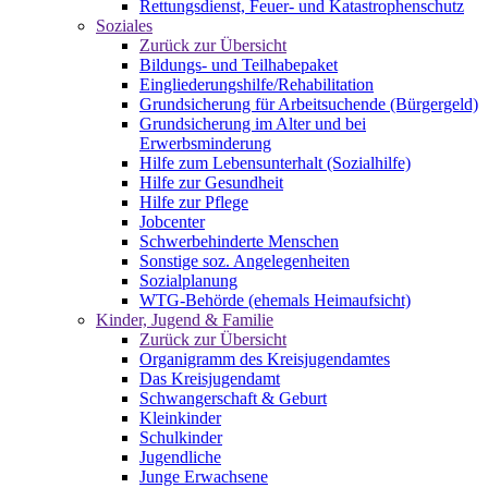
Rettungsdienst, Feuer- und Katastrophenschutz
Soziales
Zurück zur Übersicht
Bildungs- und Teilhabepaket
Eingliederungshilfe/Rehabilitation
Grundsicherung für Arbeitsuchende (Bürgergeld)
Grundsicherung im Alter und bei
Erwerbsminderung
Hilfe zum Lebensunterhalt (Sozialhilfe)
Hilfe zur Gesundheit
Hilfe zur Pflege
Jobcenter
Schwerbehinderte Menschen
Sonstige soz. Angelegenheiten
Sozialplanung
WTG-Behörde (ehemals Heimaufsicht)
Kinder, Jugend & Familie
Zurück zur Übersicht
Organigramm des Kreisjugendamtes
Das Kreisjugendamt
Schwangerschaft & Geburt
Kleinkinder
Schulkinder
Jugendliche
Junge Erwachsene