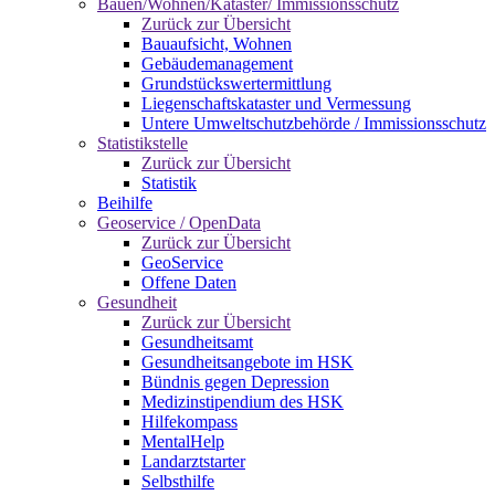
Bauen/Wohnen/Kataster/ Immissionsschutz
Zurück zur Übersicht
Bauaufsicht, Wohnen
Gebäudemanagement
Grundstückswertermittlung
Liegenschaftskataster und Vermessung
Untere Umweltschutzbehörde / Immissionsschutz
Statistikstelle
Zurück zur Übersicht
Statistik
Beihilfe
Geoservice / OpenData
Zurück zur Übersicht
GeoService
Offene Daten
Gesundheit
Zurück zur Übersicht
Gesundheitsamt
Gesundheitsangebote im HSK
Bündnis gegen Depression
Medizinstipendium des HSK
Hilfekompass
MentalHelp
Landarztstarter
Selbsthilfe