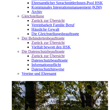
Ehrenamtlicher SprachmittlerInnen-Pool HSK
Kommunales Integrationsmanagement (KIM)
Archiv
Gleichstellung
Zurück zur Übersicht
Vereinbarkeit Familie Beruf
Häusliche Gewalt
Die Gleichstellungsbeauftragte
Der Behindertenbeauftragte
Zurück zur Übersicht
Vielfalt bewegt den HSK
Die Datenschutzbeauftragte
Zurück zur Übersicht
Datenschutzbeauftragte
Informationspflicht
Datenschutzhinweise
Vereine und Ehrenamt
Service-Portal
Im Service-Portal werden alle Anträge die Sie an den
Hochsauerlandkreis stellen können zentral vorgehalten. Die
noch vorhandenen PDF-Anträge werden nach und nach auf
intelligente Online-Anträge umgestellt.