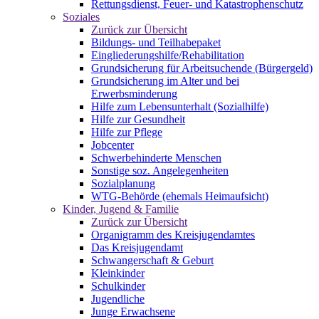
Rettungsdienst, Feuer- und Katastrophenschutz
Soziales
Zurück zur Übersicht
Bildungs- und Teilhabepaket
Eingliederungshilfe/Rehabilitation
Grundsicherung für Arbeitsuchende (Bürgergeld)
Grundsicherung im Alter und bei
Erwerbsminderung
Hilfe zum Lebensunterhalt (Sozialhilfe)
Hilfe zur Gesundheit
Hilfe zur Pflege
Jobcenter
Schwerbehinderte Menschen
Sonstige soz. Angelegenheiten
Sozialplanung
WTG-Behörde (ehemals Heimaufsicht)
Kinder, Jugend & Familie
Zurück zur Übersicht
Organigramm des Kreisjugendamtes
Das Kreisjugendamt
Schwangerschaft & Geburt
Kleinkinder
Schulkinder
Jugendliche
Junge Erwachsene