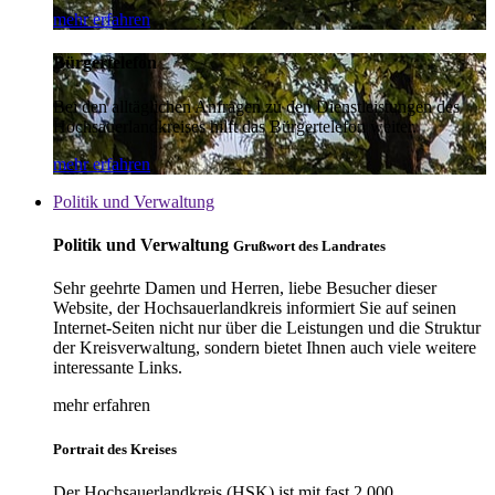
mehr erfahren
Bürgertelefon
Bei den alltäglichen Anfragen zu den Dienstleistungen des
Hochsauerlandkreises hilft das Bürgertelefon weiter.
mehr erfahren
Politik und Verwaltung
Politik und Verwaltung
Grußwort des Landrates
Sehr geehrte Damen und Herren, liebe Besucher dieser
Website, der Hochsauerlandkreis informiert Sie auf seinen
Internet-Seiten nicht nur über die Leistungen und die Struktur
der Kreisverwaltung, sondern bietet Ihnen auch viele weitere
interessante Links.
mehr erfahren
Portrait des Kreises
Der Hochsauerlandkreis (HSK) ist mit fast 2.000