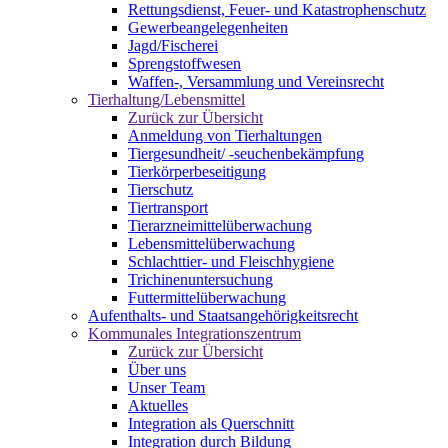
Rettungsdienst, Feuer- und Katastrophenschutz
Gewerbeangelegenheiten
Jagd/Fischerei
Sprengstoffwesen
Waffen-, Versammlung und Vereinsrecht
Tierhaltung/Lebensmittel
Zurück zur Übersicht
Anmeldung von Tierhaltungen
Tiergesundheit/ -seuchenbekämpfung
Tierkörperbeseitigung
Tierschutz
Tiertransport
Tierarzneimittelüberwachung
Lebensmittelüberwachung
Schlachttier- und Fleischhygiene
Trichinenuntersuchung
Futtermittelüberwachung
Aufenthalts- und Staatsangehörigkeitsrecht
Kommunales Integrationszentrum
Zurück zur Übersicht
Über uns
Unser Team
Aktuelles
Integration als Querschnitt
Integration durch Bildung