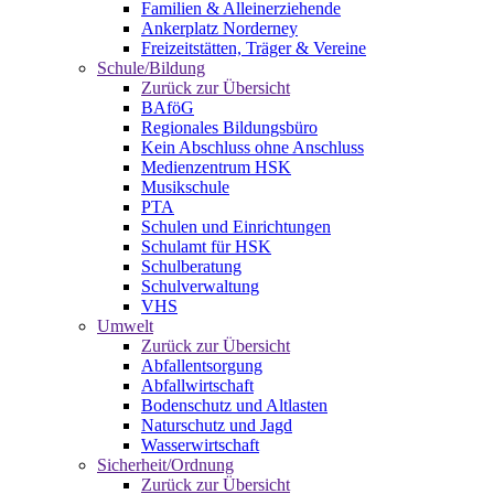
Familien & Alleinerziehende
Ankerplatz Norderney
Freizeitstätten, Träger & Vereine
Schule/Bildung
Zurück zur Übersicht
BAföG
Regionales Bildungsbüro
Kein Abschluss ohne Anschluss
Medienzentrum HSK
Musikschule
PTA
Schulen und Einrichtungen
Schulamt für HSK
Schulberatung
Schulverwaltung
VHS
Umwelt
Zurück zur Übersicht
Abfallentsorgung
Abfallwirtschaft
Bodenschutz und Altlasten
Naturschutz und Jagd
Wasserwirtschaft
Sicherheit/Ordnung
Zurück zur Übersicht