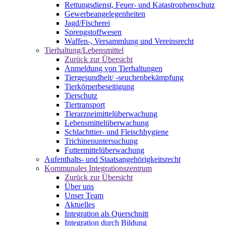
Rettungsdienst, Feuer- und Katastrophenschutz
Gewerbeangelegenheiten
Jagd/Fischerei
Sprengstoffwesen
Waffen-, Versammlung und Vereinsrecht
Tierhaltung/Lebensmittel
Zurück zur Übersicht
Anmeldung von Tierhaltungen
Tiergesundheit/ -seuchenbekämpfung
Tierkörperbeseitigung
Tierschutz
Tiertransport
Tierarzneimittelüberwachung
Lebensmittelüberwachung
Schlachttier- und Fleischhygiene
Trichinenuntersuchung
Futtermittelüberwachung
Aufenthalts- und Staatsangehörigkeitsrecht
Kommunales Integrationszentrum
Zurück zur Übersicht
Über uns
Unser Team
Aktuelles
Integration als Querschnitt
Integration durch Bildung