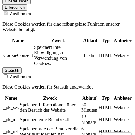
Einstellungen
Erforderlich
Zustimmen
Diese Cookies werden für eine reibungslose Funktion unserer
Website benötigt.
Name
Zweck
Ablauf
Typ
Anbieter
Speichert Ihre
Einwilligung zur
CookieConsent
1 Jahr
HTML
Website
Verwendung von
Cookies.
Statistik
Zustimmen
Diese Cookies werden für Statistik angewendet
Name
Zweck
Ablauf
Typ
Anbieter
Speichert Informationen über
30
_pk_ses
HTML
Website
den Besuch der Website
Minuten
13
_pk_id
Speichert eine Benutzer-ID
HTML
Website
Monate
Speichert wie der Benutzer die
6
_pk_ref
HTML
Website
Website aufgerufen hat
Monate