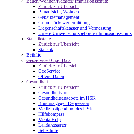
Bauen/Wohnen/Kataster/ Immissionsschutz
Zurück zur Übersicht
Bauaufsicht, Wohnen
Gebäudemanagement
Grundstückswertermittlung
Liegenschaftskataster und Vermessung
Untere Umweltschutzbehörde / Immissionsschutz
Statistikstelle
Zurück zur Übersicht
Statistik
Beihilfe
Geoservice / OpenData
Zurück zur Übersicht
GeoService
Offene Daten
Gesundheit
Zurück zur Übersicht
Gesundheitsamt
Gesundheitsangebote im HSK
Bündnis gegen Depression
Medizinstipendium des HSK
Hilfekompass
MentalHelp
Landarztstarter
Selbsthilfe