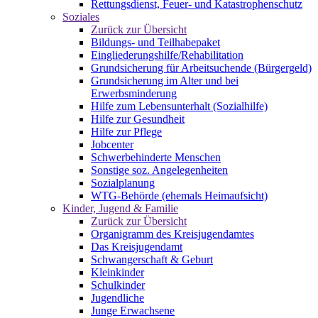
Rettungsdienst, Feuer- und Katastrophenschutz
Soziales
Zurück zur Übersicht
Bildungs- und Teilhabepaket
Eingliederungshilfe/Rehabilitation
Grundsicherung für Arbeitsuchende (Bürgergeld)
Grundsicherung im Alter und bei
Erwerbsminderung
Hilfe zum Lebensunterhalt (Sozialhilfe)
Hilfe zur Gesundheit
Hilfe zur Pflege
Jobcenter
Schwerbehinderte Menschen
Sonstige soz. Angelegenheiten
Sozialplanung
WTG-Behörde (ehemals Heimaufsicht)
Kinder, Jugend & Familie
Zurück zur Übersicht
Organigramm des Kreisjugendamtes
Das Kreisjugendamt
Schwangerschaft & Geburt
Kleinkinder
Schulkinder
Jugendliche
Junge Erwachsene