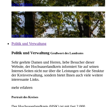
mehr erfahren
Bürgertelefon
Bei den alltäglichen Anfragen zu den Dienstleistungen des
Hochsauerlandkreises hilft das Bürgertelefon weiter.
mehr erfahren
Politik und Verwaltung
Politik und Verwaltung
Grußwort des Landrates
Sehr geehrte Damen und Herren, liebe Besucher dieser
Website, der Hochsauerlandkreis informiert Sie auf seinen
Internet-Seiten nicht nur über die Leistungen und die Struktur
der Kreisverwaltung, sondern bietet Ihnen auch viele weitere
interessante Links.
mehr erfahren
Portrait des Kreises
Der Hochsauerlandkreis (HSK) ist mit fast 2.000