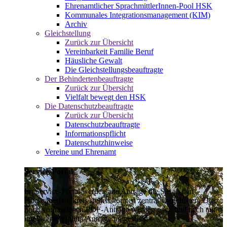
Ehrenamtlicher SprachmittlerInnen-Pool HSK
Kommunales Integrationsmanagement (KIM)
Archiv
Gleichstellung
Zurück zur Übersicht
Vereinbarkeit Familie Beruf
Häusliche Gewalt
Die Gleichstellungsbeauftragte
Der Behindertenbeauftragte
Zurück zur Übersicht
Vielfalt bewegt den HSK
Die Datenschutzbeauftragte
Zurück zur Übersicht
Datenschutzbeauftragte
Informationspflicht
Datenschutzhinweise
Vereine und Ehrenamt
Service-Portal
Im Service-Portal werden alle Anträge die Sie an den
Hochsauerlandkreis stellen können zentral vorgehalten. Die
noch vorhandenen PDF-Anträge werden nach und nach auf
intelligente Online-Anträge umgestellt.