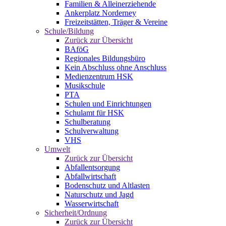
Familien & Alleinerziehende
Ankerplatz Norderney
Freizeitstätten, Träger & Vereine
Schule/Bildung
Zurück zur Übersicht
BAföG
Regionales Bildungsbüro
Kein Abschluss ohne Anschluss
Medienzentrum HSK
Musikschule
PTA
Schulen und Einrichtungen
Schulamt für HSK
Schulberatung
Schulverwaltung
VHS
Umwelt
Zurück zur Übersicht
Abfallentsorgung
Abfallwirtschaft
Bodenschutz und Altlasten
Naturschutz und Jagd
Wasserwirtschaft
Sicherheit/Ordnung
Zurück zur Übersicht