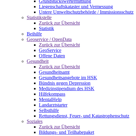
Grundstückswertermittlung
Liegenschaftskataster und Vermessung
Untere Umweltschutzbehörde / Immissionsschutz
Statistikstelle
Zurück zur Übersicht
Statistik
Beihilfe
Geoservice / OpenData
Zurück zur Übersicht
GeoService
Offene Daten
Gesundheit
Zurück zur Übersicht
Gesundheitsamt
Gesundheitsangebote im HSK
Bündnis gegen Depression
Medizinstipendium des HSK
Hilfekompass
MentalHelp
Landarztstarter
Selbsthilfe
Rettungsdienst, Feuer- und Katastrophenschutz
Soziales
Zurück zur Übersicht
Bildungs- und Teilhabepaket