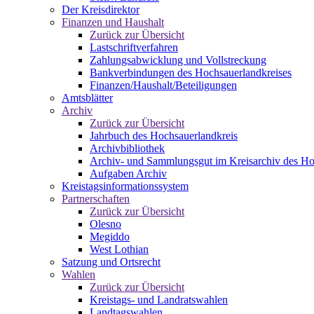
Der Kreisdirektor
Finanzen und Haushalt
Zurück zur Übersicht
Lastschriftverfahren
Zahlungsabwicklung und Vollstreckung
Bankverbindungen des Hochsauerlandkreises
Finanzen/Haushalt/Beteiligungen
Amtsblätter
Archiv
Zurück zur Übersicht
Jahrbuch des Hochsauerlandkreis
Archivbibliothek
Archiv- und Sammlungsgut im Kreisarchiv des Ho
Aufgaben Archiv
Kreistagsinformationssystem
Partnerschaften
Zurück zur Übersicht
Olesno
Megiddo
West Lothian
Satzung und Ortsrecht
Wahlen
Zurück zur Übersicht
Kreistags- und Landratswahlen
Landtagswahlen