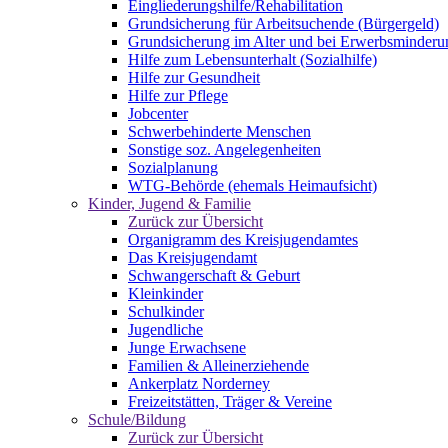
Eingliederungshilfe/Rehabilitation
Grundsicherung für Arbeitsuchende (Bürgergeld)
Grundsicherung im Alter und bei Erwerbsminderu
Hilfe zum Lebensunterhalt (Sozialhilfe)
Hilfe zur Gesundheit
Hilfe zur Pflege
Jobcenter
Schwerbehinderte Menschen
Sonstige soz. Angelegenheiten
Sozialplanung
WTG-Behörde (ehemals Heimaufsicht)
Kinder, Jugend & Familie
Zurück zur Übersicht
Organigramm des Kreisjugendamtes
Das Kreisjugendamt
Schwangerschaft & Geburt
Kleinkinder
Schulkinder
Jugendliche
Junge Erwachsene
Familien & Alleinerziehende
Ankerplatz Norderney
Freizeitstätten, Träger & Vereine
Schule/Bildung
Zurück zur Übersicht