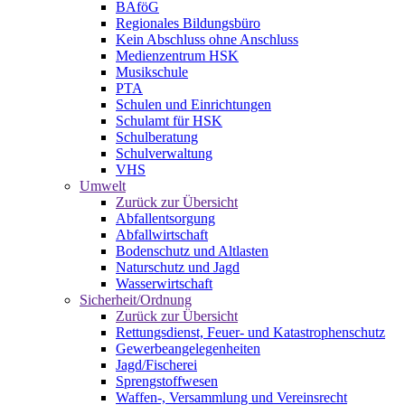
BAföG
Regionales Bildungsbüro
Kein Abschluss ohne Anschluss
Medienzentrum HSK
Musikschule
PTA
Schulen und Einrichtungen
Schulamt für HSK
Schulberatung
Schulverwaltung
VHS
Umwelt
Zurück zur Übersicht
Abfallentsorgung
Abfallwirtschaft
Bodenschutz und Altlasten
Naturschutz und Jagd
Wasserwirtschaft
Sicherheit/Ordnung
Zurück zur Übersicht
Rettungsdienst, Feuer- und Katastrophenschutz
Gewerbeangelegenheiten
Jagd/Fischerei
Sprengstoffwesen
Waffen-, Versammlung und Vereinsrecht