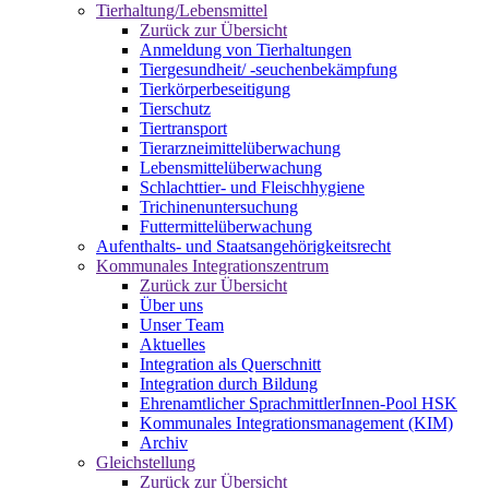
Tierhaltung/Lebensmittel
Zurück zur Übersicht
Anmeldung von Tierhaltungen
Tiergesundheit/ -seuchenbekämpfung
Tierkörperbeseitigung
Tierschutz
Tiertransport
Tierarzneimittelüberwachung
Lebensmittelüberwachung
Schlachttier- und Fleischhygiene
Trichinenuntersuchung
Futtermittelüberwachung
Aufenthalts- und Staatsangehörigkeitsrecht
Kommunales Integrationszentrum
Zurück zur Übersicht
Über uns
Unser Team
Aktuelles
Integration als Querschnitt
Integration durch Bildung
Ehrenamtlicher SprachmittlerInnen-Pool HSK
Kommunales Integrationsmanagement (KIM)
Archiv
Gleichstellung
Zurück zur Übersicht