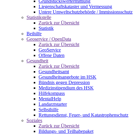
Grundstückswertermittlung
Liegenschaftskataster und Vermessung
Untere Umweltschutzbehörde / Immissionsschutz
Statistikstelle
Zurück zur Übersicht
Statistik
Beihilfe
Geoservice / OpenData
Zurück zur Übersicht
GeoService
Offene Daten
Gesundheit
Zurück zur Übersicht
Gesundheitsamt
Gesundheitsangebote im HSK
Bündnis gegen Depression
Medizinstipendium des HSK
Hilfekompass
MentalHelp
Landarztstarter
Selbsthilfe
Rettungsdienst, Feuer- und Katastrophenschutz
Soziales
Zurück zur Übersicht
Bildungs- und Teilhabepaket