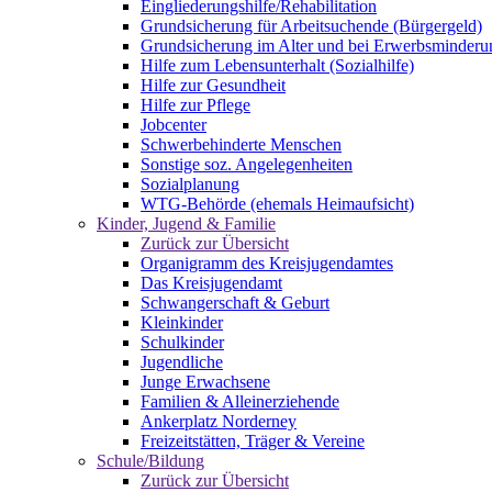
Eingliederungshilfe/Rehabilitation
Grundsicherung für Arbeitsuchende (Bürgergeld)
Grundsicherung im Alter und bei Erwerbsminderu
Hilfe zum Lebensunterhalt (Sozialhilfe)
Hilfe zur Gesundheit
Hilfe zur Pflege
Jobcenter
Schwerbehinderte Menschen
Sonstige soz. Angelegenheiten
Sozialplanung
WTG-Behörde (ehemals Heimaufsicht)
Kinder, Jugend & Familie
Zurück zur Übersicht
Organigramm des Kreisjugendamtes
Das Kreisjugendamt
Schwangerschaft & Geburt
Kleinkinder
Schulkinder
Jugendliche
Junge Erwachsene
Familien & Alleinerziehende
Ankerplatz Norderney
Freizeitstätten, Träger & Vereine
Schule/Bildung
Zurück zur Übersicht