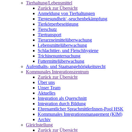
Tierhaltung/Lebensmittel
Zurück zur Übersicht
Anmeldung von Tierhaltungen
Tiergesundheit/ -seuchenbekämpfung
Tierkörperbeseitigung
Tierschutz
Tiertransport
Tierarzneimittelüberwachung
Lebensmittelüberwachung
Schlachttier- und Fleischhygiene
Trichinenuntersuchung
Futtermittelüberwachung
Aufenthalts- und Staatsangehörigkeitsrecht
Kommunales Integrationszentrum
Zurück zur Übersicht
Über uns
Unser Team
Aktuelles
Integration als Querschnitt
Integration durch Bildung
Ehrenamtlicher SprachmittlerInnen-Pool HSK
Kommunales Integrationsmanagement (KIM)
Archiv
Gleichstellung
Zurück zur Übersicht