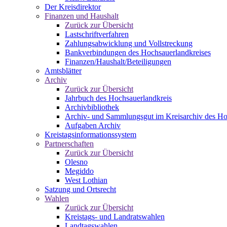
Der Kreisdirektor
Finanzen und Haushalt
Zurück zur Übersicht
Lastschriftverfahren
Zahlungsabwicklung und Vollstreckung
Bankverbindungen des Hochsauerlandkreises
Finanzen/Haushalt/Beteiligungen
Amtsblätter
Archiv
Zurück zur Übersicht
Jahrbuch des Hochsauerlandkreis
Archivbibliothek
Archiv- und Sammlungsgut im Kreisarchiv des Ho
Aufgaben Archiv
Kreistagsinformationssystem
Partnerschaften
Zurück zur Übersicht
Olesno
Megiddo
West Lothian
Satzung und Ortsrecht
Wahlen
Zurück zur Übersicht
Kreistags- und Landratswahlen
Landtagswahlen