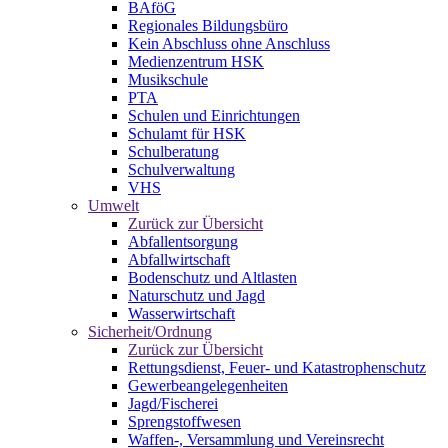
BAföG
Regionales Bildungsbüro
Kein Abschluss ohne Anschluss
Medienzentrum HSK
Musikschule
PTA
Schulen und Einrichtungen
Schulamt für HSK
Schulberatung
Schulverwaltung
VHS
Umwelt
Zurück zur Übersicht
Abfallentsorgung
Abfallwirtschaft
Bodenschutz und Altlasten
Naturschutz und Jagd
Wasserwirtschaft
Sicherheit/Ordnung
Zurück zur Übersicht
Rettungsdienst, Feuer- und Katastrophenschutz
Gewerbeangelegenheiten
Jagd/Fischerei
Sprengstoffwesen
Waffen-, Versammlung und Vereinsrecht