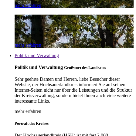
mehr erfahren
Bürgertelefon
Bei den alltäglichen Anfragen zu den Dienstleistungen des
Hochsauerlandkreises hilft das Bürgertelefon weiter.
mehr erfahren
Politik und Verwaltung
Politik und Verwaltung
Grußwort des Landrates
Sehr geehrte Damen und Herren, liebe Besucher dieser
Website, der Hochsauerlandkreis informiert Sie auf seinen
Internet-Seiten nicht nur über die Leistungen und die Struktur
der Kreisverwaltung, sondern bietet Ihnen auch viele weitere
interessante Links.
mehr erfahren
Portrait des Kreises
Der Hochsauerlandkreis (HSK) ist mit fast 2.000