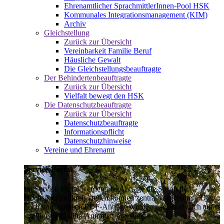
Ehrenamtlicher SprachmittlerInnen-Pool HSK
Kommunales Integrationsmanagement (KIM)
Archiv
Gleichstellung
Zurück zur Übersicht
Vereinbarkeit Familie Beruf
Häusliche Gewalt
Die Gleichstellungsbeauftragte
Der Behindertenbeauftragte
Zurück zur Übersicht
Vielfalt bewegt den HSK
Die Datenschutzbeauftragte
Zurück zur Übersicht
Datenschutzbeauftragte
Informationspflicht
Datenschutzhinweise
Vereine und Ehrenamt
Service-Portal
Im Service-Portal werden alle Anträge die Sie an den
Hochsauerlandkreis stellen können zentral vorgehalten. Die
noch vorhandenen PDF-Anträge werden nach und nach auf
intelligente Online-Anträge umgestellt.