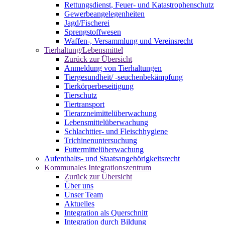
Rettungsdienst, Feuer- und Katastrophenschutz
Gewerbeangelegenheiten
Jagd/Fischerei
Sprengstoffwesen
Waffen-, Versammlung und Vereinsrecht
Tierhaltung/Lebensmittel
Zurück zur Übersicht
Anmeldung von Tierhaltungen
Tiergesundheit/ -seuchenbekämpfung
Tierkörperbeseitigung
Tierschutz
Tiertransport
Tierarzneimittelüberwachung
Lebensmittelüberwachung
Schlachttier- und Fleischhygiene
Trichinenuntersuchung
Futtermittelüberwachung
Aufenthalts- und Staatsangehörigkeitsrecht
Kommunales Integrationszentrum
Zurück zur Übersicht
Über uns
Unser Team
Aktuelles
Integration als Querschnitt
Integration durch Bildung