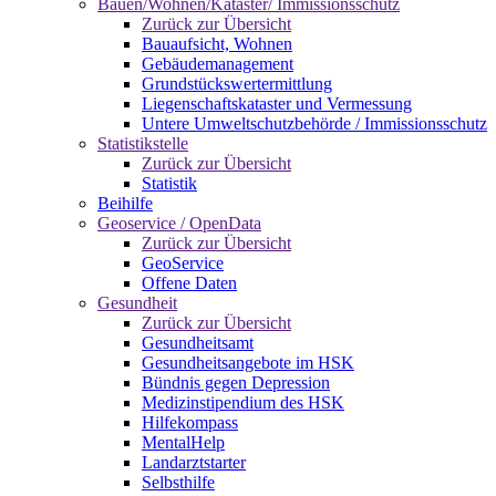
Bauen/Wohnen/Kataster/ Immissionsschutz
Zurück zur Übersicht
Bauaufsicht, Wohnen
Gebäudemanagement
Grundstückswertermittlung
Liegenschaftskataster und Vermessung
Untere Umweltschutzbehörde / Immissionsschutz
Statistikstelle
Zurück zur Übersicht
Statistik
Beihilfe
Geoservice / OpenData
Zurück zur Übersicht
GeoService
Offene Daten
Gesundheit
Zurück zur Übersicht
Gesundheitsamt
Gesundheitsangebote im HSK
Bündnis gegen Depression
Medizinstipendium des HSK
Hilfekompass
MentalHelp
Landarztstarter
Selbsthilfe