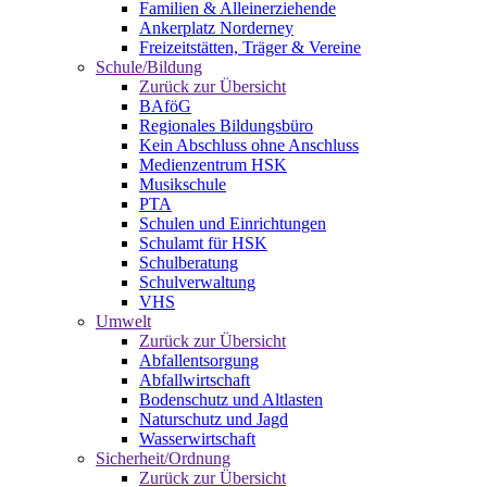
Familien & Alleinerziehende
Ankerplatz Norderney
Freizeitstätten, Träger & Vereine
Schule/Bildung
Zurück zur Übersicht
BAföG
Regionales Bildungsbüro
Kein Abschluss ohne Anschluss
Medienzentrum HSK
Musikschule
PTA
Schulen und Einrichtungen
Schulamt für HSK
Schulberatung
Schulverwaltung
VHS
Umwelt
Zurück zur Übersicht
Abfallentsorgung
Abfallwirtschaft
Bodenschutz und Altlasten
Naturschutz und Jagd
Wasserwirtschaft
Sicherheit/Ordnung
Zurück zur Übersicht