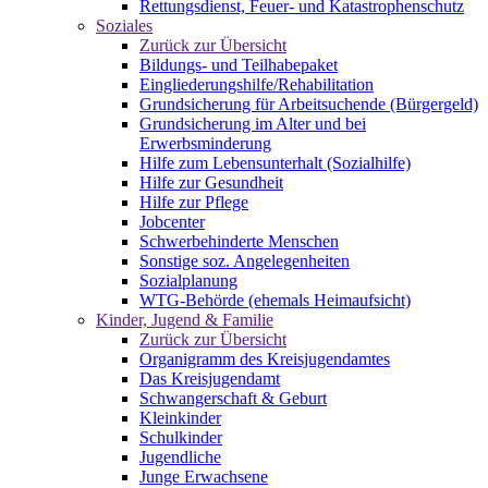
Rettungsdienst, Feuer- und Katastrophenschutz
Soziales
Zurück zur Übersicht
Bildungs- und Teilhabepaket
Eingliederungshilfe/Rehabilitation
Grundsicherung für Arbeitsuchende (Bürgergeld)
Grundsicherung im Alter und bei
Erwerbsminderung
Hilfe zum Lebensunterhalt (Sozialhilfe)
Hilfe zur Gesundheit
Hilfe zur Pflege
Jobcenter
Schwerbehinderte Menschen
Sonstige soz. Angelegenheiten
Sozialplanung
WTG-Behörde (ehemals Heimaufsicht)
Kinder, Jugend & Familie
Zurück zur Übersicht
Organigramm des Kreisjugendamtes
Das Kreisjugendamt
Schwangerschaft & Geburt
Kleinkinder
Schulkinder
Jugendliche
Junge Erwachsene