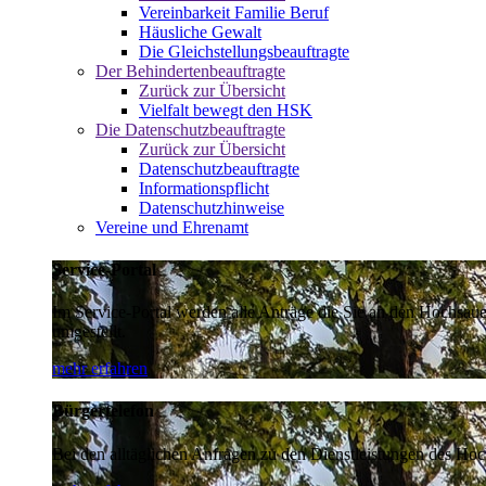
Vereinbarkeit Familie Beruf
Häusliche Gewalt
Die Gleichstellungsbeauftragte
Der Behindertenbeauftragte
Zurück zur Übersicht
Vielfalt bewegt den HSK
Die Datenschutzbeauftragte
Zurück zur Übersicht
Datenschutzbeauftragte
Informationspflicht
Datenschutzhinweise
Vereine und Ehrenamt
Service-Portal
Im Service-Portal werden alle Anträge die Sie an den Hochsau
umgestellt.
mehr erfahren
Bürgertelefon
Bei den alltäglichen Anfragen zu den Dienstleistungen des Hoch