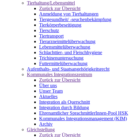
Tierhaltung/Lebensmittel
Zurück zur Übersicht
Anmeldung von Tierhaltungen
Tiergesundheit/ -seuchenbekämpfung
Tierkörperbeseitigung
Tierschutz
Tiertransport
Tierarzneimittelüberwachung
Lebensmittelüberwachung
Schlachttier- und Fleischhygiene
Trichinenuntersuchung
Futtermittelüberwachung
Aufenthalts- und Staatsangehörigkeitsrecht
Kommunales Integrationszentrum
Zurück zur Übersicht
Über uns
Unser Team
Aktuelles
Integration als Querschnitt
Integration durch Bildung
Ehrenamtlicher SprachmittlerInnen-Pool HSK
Kommunales Integrationsmanagement (KIM)
Archiv
Gleichstellung
Zurück zur Übersicht