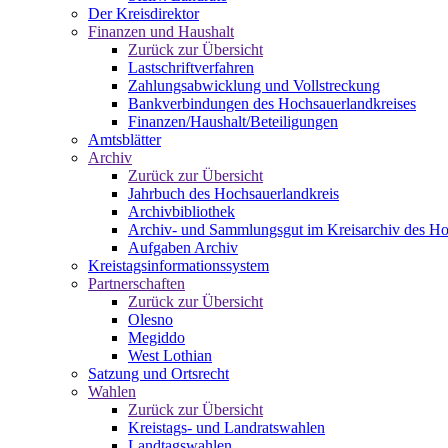
Der Kreisdirektor
Finanzen und Haushalt
Zurück zur Übersicht
Lastschriftverfahren
Zahlungsabwicklung und Vollstreckung
Bankverbindungen des Hochsauerlandkreises
Finanzen/Haushalt/Beteiligungen
Amtsblätter
Archiv
Zurück zur Übersicht
Jahrbuch des Hochsauerlandkreis
Archivbibliothek
Archiv- und Sammlungsgut im Kreisarchiv des Ho
Aufgaben Archiv
Kreistagsinformationssystem
Partnerschaften
Zurück zur Übersicht
Olesno
Megiddo
West Lothian
Satzung und Ortsrecht
Wahlen
Zurück zur Übersicht
Kreistags- und Landratswahlen
Landtagswahlen