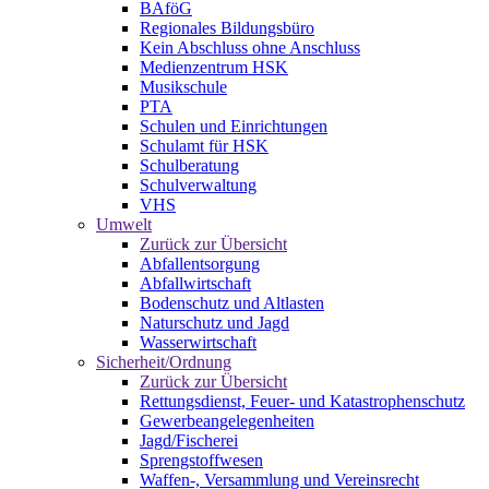
BAföG
Regionales Bildungsbüro
Kein Abschluss ohne Anschluss
Medienzentrum HSK
Musikschule
PTA
Schulen und Einrichtungen
Schulamt für HSK
Schulberatung
Schulverwaltung
VHS
Umwelt
Zurück zur Übersicht
Abfallentsorgung
Abfallwirtschaft
Bodenschutz und Altlasten
Naturschutz und Jagd
Wasserwirtschaft
Sicherheit/Ordnung
Zurück zur Übersicht
Rettungsdienst, Feuer- und Katastrophenschutz
Gewerbeangelegenheiten
Jagd/Fischerei
Sprengstoffwesen
Waffen-, Versammlung und Vereinsrecht