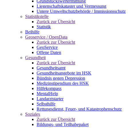
Grundstückswertermittlung
Liegenschaftskataster und Vermessung
Untere Umweltschutzbehörde / Immissionsschutz
Statistikstelle
Zurück zur Übersicht
Statistik
Beihilfe
Geoservice / OpenData
Zurück zur Übersicht
GeoService
Offene Daten
Gesundheit
Zurück zur Übersicht
Gesundheitsamt
Gesundheitsangebote im HSK
Bündnis gegen Depression
Medizinstipendium des HSK
Hilfekompass
MentalHelp
Landarztstarter
Selbsthilfe
Rettungsdienst, Feuer- und Katastrophenschutz
Soziales
Zurück zur Übersicht
Bildungs- und Teilhabepaket