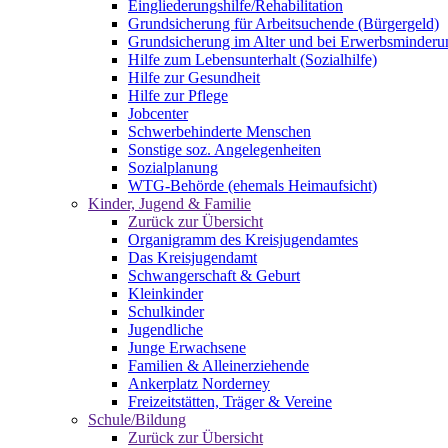
Eingliederungshilfe/Rehabilitation
Grundsicherung für Arbeitsuchende (Bürgergeld)
Grundsicherung im Alter und bei Erwerbsminderu
Hilfe zum Lebensunterhalt (Sozialhilfe)
Hilfe zur Gesundheit
Hilfe zur Pflege
Jobcenter
Schwerbehinderte Menschen
Sonstige soz. Angelegenheiten
Sozialplanung
WTG-Behörde (ehemals Heimaufsicht)
Kinder, Jugend & Familie
Zurück zur Übersicht
Organigramm des Kreisjugendamtes
Das Kreisjugendamt
Schwangerschaft & Geburt
Kleinkinder
Schulkinder
Jugendliche
Junge Erwachsene
Familien & Alleinerziehende
Ankerplatz Norderney
Freizeitstätten, Träger & Vereine
Schule/Bildung
Zurück zur Übersicht