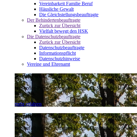
Vereinbarkeit Familie Beruf
Häusliche Gewalt
Die Gleichstellungsbeauftragte
Der Behindertenbeauftragte
Zurück zur Übersicht
Vielfalt bewegt den HSK
Die Datenschutzbeauftragte
Zurück zur Übersicht
Datenschutzbeauftragte
Informationspflicht
Datenschutzhinweise
Vereine und Ehrenamt
Service-Portal
Im Service-Portal werden alle Anträge die Sie an den Hochsau
umgestellt.
mehr erfahren
Bürgertelefon
Bei den alltäglichen Anfragen zu den Dienstleistungen des Hoch