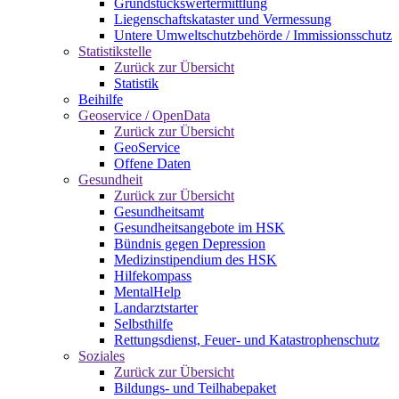
Grundstückswertermittlung
Liegenschaftskataster und Vermessung
Untere Umweltschutzbehörde / Immissionsschutz
Statistikstelle
Zurück zur Übersicht
Statistik
Beihilfe
Geoservice / OpenData
Zurück zur Übersicht
GeoService
Offene Daten
Gesundheit
Zurück zur Übersicht
Gesundheitsamt
Gesundheitsangebote im HSK
Bündnis gegen Depression
Medizinstipendium des HSK
Hilfekompass
MentalHelp
Landarztstarter
Selbsthilfe
Rettungsdienst, Feuer- und Katastrophenschutz
Soziales
Zurück zur Übersicht
Bildungs- und Teilhabepaket