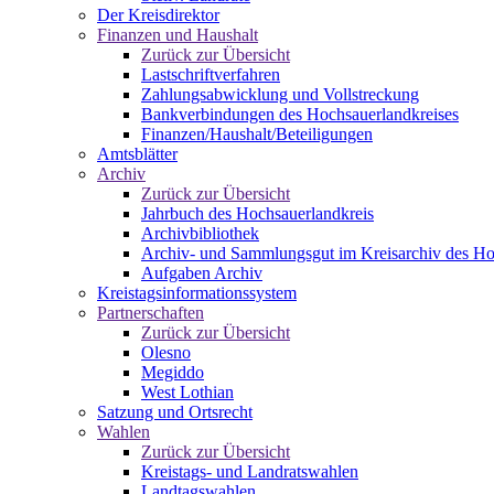
Der Kreisdirektor
Finanzen und Haushalt
Zurück zur Übersicht
Lastschriftverfahren
Zahlungsabwicklung und Vollstreckung
Bankverbindungen des Hochsauerlandkreises
Finanzen/Haushalt/Beteiligungen
Amtsblätter
Archiv
Zurück zur Übersicht
Jahrbuch des Hochsauerlandkreis
Archivbibliothek
Archiv- und Sammlungsgut im Kreisarchiv des Ho
Aufgaben Archiv
Kreistagsinformationssystem
Partnerschaften
Zurück zur Übersicht
Olesno
Megiddo
West Lothian
Satzung und Ortsrecht
Wahlen
Zurück zur Übersicht
Kreistags- und Landratswahlen
Landtagswahlen