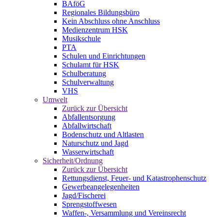
BAföG
Regionales Bildungsbüro
Kein Abschluss ohne Anschluss
Medienzentrum HSK
Musikschule
PTA
Schulen und Einrichtungen
Schulamt für HSK
Schulberatung
Schulverwaltung
VHS
Umwelt
Zurück zur Übersicht
Abfallentsorgung
Abfallwirtschaft
Bodenschutz und Altlasten
Naturschutz und Jagd
Wasserwirtschaft
Sicherheit/Ordnung
Zurück zur Übersicht
Rettungsdienst, Feuer- und Katastrophenschutz
Gewerbeangelegenheiten
Jagd/Fischerei
Sprengstoffwesen
Waffen-, Versammlung und Vereinsrecht