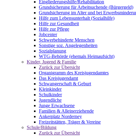
Eingliederungshilfe/Rehabilitation
Grundsicherung für Arbeitsuchende (Bürgergeld)
Grundsicherung im Alter und bei Erwerbsminderu
Hilfe zum Lebensunterhalt (Sozialhilfe)
Hilfe zur Gesundheit
Hilfe zur Pflege
Jobcenter
Schwerbehinderte Menschen
Sonstige soz. Angelegenheiten
Sozialplanung
WTG-Behörde (ehemals Heimaufsicht)
Kinder, Jugend & Familie
Zurück zur Übersicht
Organigramm des Kreisjugendamtes
Das Kreisjugendamt
Schwangerschaft & Geburt
Kleinkinder
Schulkinder
Jugendliche
Junge Erwachsene
Familien & Alleinerziehende
Ankerplatz Norderney
Freizeitstätten, Träger & Vereine
Schule/Bildung
Zurück zur Übersicht