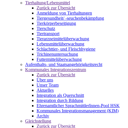
Tierhaltung/Lebensmittel
Zurück zur Übersicht
Anmeldung von Tierhaltungen
Tiergesundheit/ -seuchenbekämpfung
Tierkörperbeseitigung
Tierschutz
Tiertransport
Tierarzneimittelüberwachung
Lebensmittelüberwachung
Schlachttier- und Fleischhygiene
Trichinenuntersuchung
Futtermittelüberwachung
Aufenthalts- und Staatsangehörigkeitsrecht
Kommunales Integrationszentrum
Zurück zur Übersicht
Über uns
Unser Team
Aktuelles
Integration als Querschnitt
Integration durch Bildung
Ehrenamtlicher SprachmittlerInnen-Pool HSK
Kommunales Integrationsmanagement (KIM)
Archiv
Gleichstellung
Zurück zur Übersicht