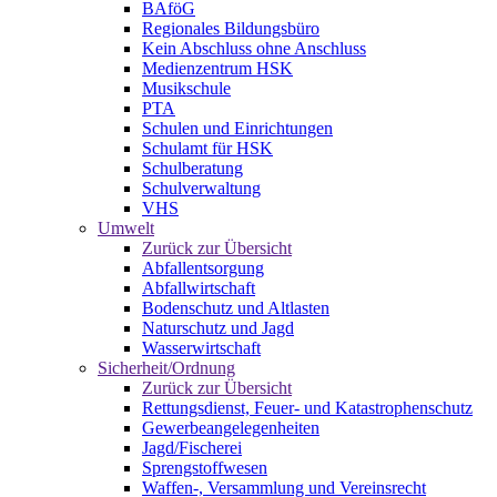
BAföG
Regionales Bildungsbüro
Kein Abschluss ohne Anschluss
Medienzentrum HSK
Musikschule
PTA
Schulen und Einrichtungen
Schulamt für HSK
Schulberatung
Schulverwaltung
VHS
Umwelt
Zurück zur Übersicht
Abfallentsorgung
Abfallwirtschaft
Bodenschutz und Altlasten
Naturschutz und Jagd
Wasserwirtschaft
Sicherheit/Ordnung
Zurück zur Übersicht
Rettungsdienst, Feuer- und Katastrophenschutz
Gewerbeangelegenheiten
Jagd/Fischerei
Sprengstoffwesen
Waffen-, Versammlung und Vereinsrecht