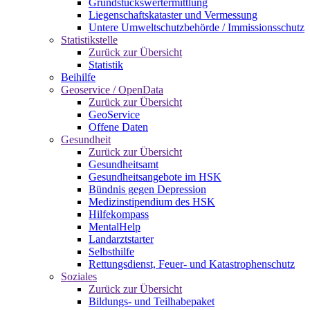
Grundstückswertermittlung
Liegenschaftskataster und Vermessung
Untere Umweltschutzbehörde / Immissionsschutz
Statistikstelle
Zurück zur Übersicht
Statistik
Beihilfe
Geoservice / OpenData
Zurück zur Übersicht
GeoService
Offene Daten
Gesundheit
Zurück zur Übersicht
Gesundheitsamt
Gesundheitsangebote im HSK
Bündnis gegen Depression
Medizinstipendium des HSK
Hilfekompass
MentalHelp
Landarztstarter
Selbsthilfe
Rettungsdienst, Feuer- und Katastrophenschutz
Soziales
Zurück zur Übersicht
Bildungs- und Teilhabepaket