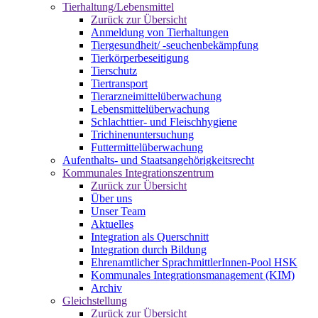
Tierhaltung/Lebensmittel
Zurück zur Übersicht
Anmeldung von Tierhaltungen
Tiergesundheit/ -seuchenbekämpfung
Tierkörperbeseitigung
Tierschutz
Tiertransport
Tierarzneimittelüberwachung
Lebensmittelüberwachung
Schlachttier- und Fleischhygiene
Trichinenuntersuchung
Futtermittelüberwachung
Aufenthalts- und Staatsangehörigkeitsrecht
Kommunales Integrationszentrum
Zurück zur Übersicht
Über uns
Unser Team
Aktuelles
Integration als Querschnitt
Integration durch Bildung
Ehrenamtlicher SprachmittlerInnen-Pool HSK
Kommunales Integrationsmanagement (KIM)
Archiv
Gleichstellung
Zurück zur Übersicht