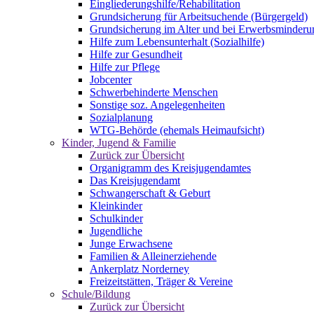
Eingliederungshilfe/Rehabilitation
Grundsicherung für Arbeitsuchende (Bürgergeld)
Grundsicherung im Alter und bei Erwerbsminderu
Hilfe zum Lebensunterhalt (Sozialhilfe)
Hilfe zur Gesundheit
Hilfe zur Pflege
Jobcenter
Schwerbehinderte Menschen
Sonstige soz. Angelegenheiten
Sozialplanung
WTG-Behörde (ehemals Heimaufsicht)
Kinder, Jugend & Familie
Zurück zur Übersicht
Organigramm des Kreisjugendamtes
Das Kreisjugendamt
Schwangerschaft & Geburt
Kleinkinder
Schulkinder
Jugendliche
Junge Erwachsene
Familien & Alleinerziehende
Ankerplatz Norderney
Freizeitstätten, Träger & Vereine
Schule/Bildung
Zurück zur Übersicht