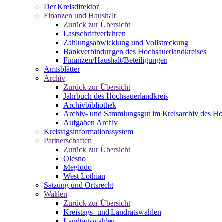
Der Kreisdirektor
Finanzen und Haushalt
Zurück zur Übersicht
Lastschriftverfahren
Zahlungsabwicklung und Vollstreckung
Bankverbindungen des Hochsauerlandkreises
Finanzen/Haushalt/Beteiligungen
Amtsblätter
Archiv
Zurück zur Übersicht
Jahrbuch des Hochsauerlandkreis
Archivbibliothek
Archiv- und Sammlungsgut im Kreisarchiv des Ho
Aufgaben Archiv
Kreistagsinformationssystem
Partnerschaften
Zurück zur Übersicht
Olesno
Megiddo
West Lothian
Satzung und Ortsrecht
Wahlen
Zurück zur Übersicht
Kreistags- und Landratswahlen
Landtagswahlen