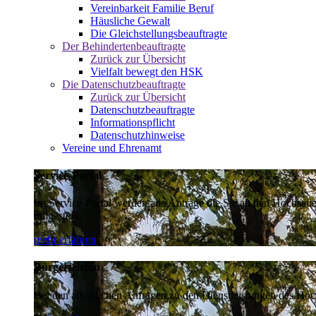
Vereinbarkeit Familie Beruf
Häusliche Gewalt
Die Gleichstellungsbeauftragte
Der Behindertenbeauftragte
Zurück zur Übersicht
Vielfalt bewegt den HSK
Die Datenschutzbeauftragte
Zurück zur Übersicht
Datenschutzbeauftragte
Informationspflicht
Datenschutzhinweise
Vereine und Ehrenamt
Service-Portal
Im Service-Portal werden alle Anträge die Sie an den Hochsau
umgestellt.
mehr erfahren
Bürgertelefon
Bei den alltäglichen Anfragen zu den Dienstleistungen des Hoch