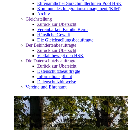
Ehrenamtlicher SprachmittlerInnen-Pool HSK
Kommunales Integrationsmanagement (KIM)
Archiv
Gleichstellung
Zurück zur Übersicht
Vereinbarkeit Familie Beruf
Häusliche Gewalt
Die Gleichstellungsbeauftragte
Der Behindertenbeauftragte
Zurück zur Übersicht
Vielfalt bewegt den HSK
Die Datenschutzbeauftragte
Zurück zur Übersicht
Datenschutzbeauftragte
Informationspflicht
Datenschutzhinweise
Vereine und Ehrenamt
Service-Portal
Im Service-Portal werden alle Anträge die Sie an den
Hochsauerlandkreis stellen können zentral vorgehalten. Die
noch vorhandenen PDF-Anträge werden nach und nach auf
intelligente Online-Anträge umgestellt.