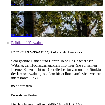
mehr erfahren
Bürgertelefon
Bei den alltäglichen Anfragen zu den Dienstleistungen des
Hochsauerlandkreises hilft das Bürgertelefon weiter.
mehr erfahren
Politik und Verwaltung
Politik und Verwaltung
Grußwort des Landrates
Sehr geehrte Damen und Herren, liebe Besucher dieser
Website, der Hochsauerlandkreis informiert Sie auf seinen
Internet-Seiten nicht nur über die Leistungen und die Struktur
der Kreisverwaltung, sondern bietet Ihnen auch viele weitere
interessante Links.
mehr erfahren
Portrait des Kreises
Der Hochsauerlandkreis (HSK) ist mit fast 2.000