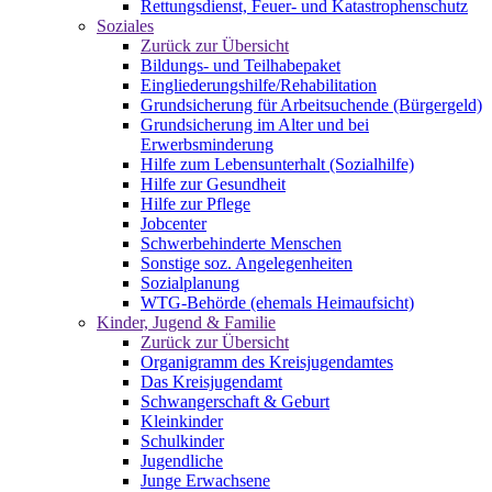
Rettungsdienst, Feuer- und Katastrophenschutz
Soziales
Zurück zur Übersicht
Bildungs- und Teilhabepaket
Eingliederungshilfe/Rehabilitation
Grundsicherung für Arbeitsuchende (Bürgergeld)
Grundsicherung im Alter und bei
Erwerbsminderung
Hilfe zum Lebensunterhalt (Sozialhilfe)
Hilfe zur Gesundheit
Hilfe zur Pflege
Jobcenter
Schwerbehinderte Menschen
Sonstige soz. Angelegenheiten
Sozialplanung
WTG-Behörde (ehemals Heimaufsicht)
Kinder, Jugend & Familie
Zurück zur Übersicht
Organigramm des Kreisjugendamtes
Das Kreisjugendamt
Schwangerschaft & Geburt
Kleinkinder
Schulkinder
Jugendliche
Junge Erwachsene