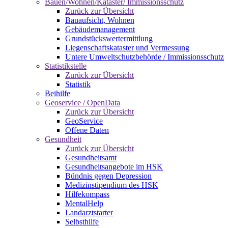
Bauen/Wohnen/Kataster/ Immissionsschutz
Zurück zur Übersicht
Bauaufsicht, Wohnen
Gebäudemanagement
Grundstückswertermittlung
Liegenschaftskataster und Vermessung
Untere Umweltschutzbehörde / Immissionsschutz
Statistikstelle
Zurück zur Übersicht
Statistik
Beihilfe
Geoservice / OpenData
Zurück zur Übersicht
GeoService
Offene Daten
Gesundheit
Zurück zur Übersicht
Gesundheitsamt
Gesundheitsangebote im HSK
Bündnis gegen Depression
Medizinstipendium des HSK
Hilfekompass
MentalHelp
Landarztstarter
Selbsthilfe