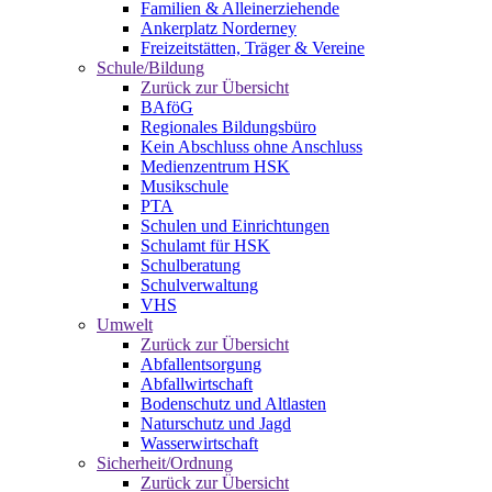
Familien & Alleinerziehende
Ankerplatz Norderney
Freizeitstätten, Träger & Vereine
Schule/Bildung
Zurück zur Übersicht
BAföG
Regionales Bildungsbüro
Kein Abschluss ohne Anschluss
Medienzentrum HSK
Musikschule
PTA
Schulen und Einrichtungen
Schulamt für HSK
Schulberatung
Schulverwaltung
VHS
Umwelt
Zurück zur Übersicht
Abfallentsorgung
Abfallwirtschaft
Bodenschutz und Altlasten
Naturschutz und Jagd
Wasserwirtschaft
Sicherheit/Ordnung
Zurück zur Übersicht