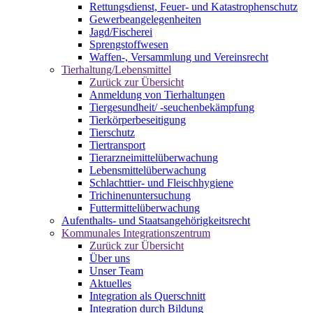
Rettungsdienst, Feuer- und Katastrophenschutz
Gewerbeangelegenheiten
Jagd/Fischerei
Sprengstoffwesen
Waffen-, Versammlung und Vereinsrecht
Tierhaltung/Lebensmittel
Zurück zur Übersicht
Anmeldung von Tierhaltungen
Tiergesundheit/ -seuchenbekämpfung
Tierkörperbeseitigung
Tierschutz
Tiertransport
Tierarzneimittelüberwachung
Lebensmittelüberwachung
Schlachttier- und Fleischhygiene
Trichinenuntersuchung
Futtermittelüberwachung
Aufenthalts- und Staatsangehörigkeitsrecht
Kommunales Integrationszentrum
Zurück zur Übersicht
Über uns
Unser Team
Aktuelles
Integration als Querschnitt
Integration durch Bildung