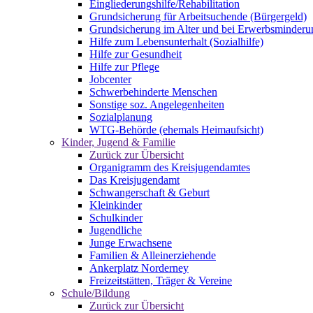
Eingliederungshilfe/Rehabilitation
Grundsicherung für Arbeitsuchende (Bürgergeld)
Grundsicherung im Alter und bei Erwerbsminderu
Hilfe zum Lebensunterhalt (Sozialhilfe)
Hilfe zur Gesundheit
Hilfe zur Pflege
Jobcenter
Schwerbehinderte Menschen
Sonstige soz. Angelegenheiten
Sozialplanung
WTG-Behörde (ehemals Heimaufsicht)
Kinder, Jugend & Familie
Zurück zur Übersicht
Organigramm des Kreisjugendamtes
Das Kreisjugendamt
Schwangerschaft & Geburt
Kleinkinder
Schulkinder
Jugendliche
Junge Erwachsene
Familien & Alleinerziehende
Ankerplatz Norderney
Freizeitstätten, Träger & Vereine
Schule/Bildung
Zurück zur Übersicht