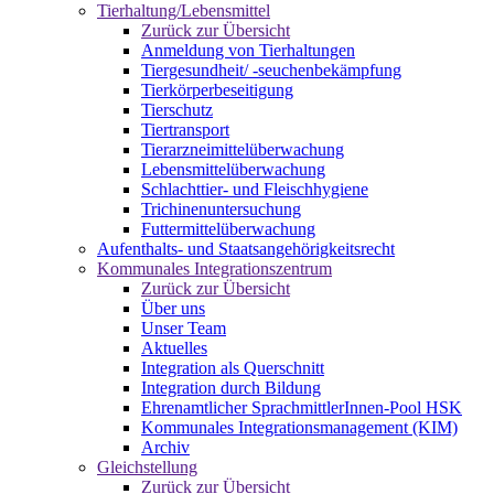
Tierhaltung/Lebensmittel
Zurück zur Übersicht
Anmeldung von Tierhaltungen
Tiergesundheit/ -seuchenbekämpfung
Tierkörperbeseitigung
Tierschutz
Tiertransport
Tierarzneimittelüberwachung
Lebensmittelüberwachung
Schlachttier- und Fleischhygiene
Trichinenuntersuchung
Futtermittelüberwachung
Aufenthalts- und Staatsangehörigkeitsrecht
Kommunales Integrationszentrum
Zurück zur Übersicht
Über uns
Unser Team
Aktuelles
Integration als Querschnitt
Integration durch Bildung
Ehrenamtlicher SprachmittlerInnen-Pool HSK
Kommunales Integrationsmanagement (KIM)
Archiv
Gleichstellung
Zurück zur Übersicht