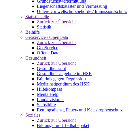
Grundstückswertermittlung
Liegenschaftskataster und Vermessung
Untere Umweltschutzbehörde / Immissionsschutz
Statistikstelle
Zurück zur Übersicht
Statistik
Beihilfe
Geoservice / OpenData
Zurück zur Übersicht
GeoService
Offene Daten
Gesundheit
Zurück zur Übersicht
Gesundheitsamt
Gesundheitsangebote im HSK
Bündnis gegen Depression
Medizinstipendium des HSK
Hilfekompass
MentalHelp
Landarztstarter
Selbsthilfe
Rettungsdienst, Feuer- und Katastrophenschutz
Soziales
Zurück zur Übersicht
Bildungs- und Teilhabepaket