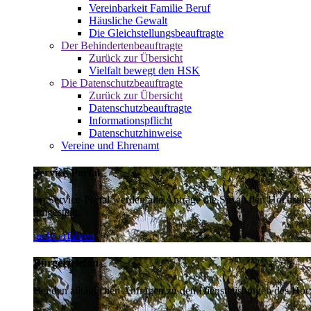
Vereinbarkeit Familie Beruf
Häusliche Gewalt
Die Gleichstellungsbeauftragte
Der Behindertenbeauftragte
Zurück zur Übersicht
Vielfalt bewegt den HSK
Die Datenschutzbeauftragte
Zurück zur Übersicht
Datenschutzbeauftragte
Informationspflicht
Datenschutzhinweise
Vereine und Ehrenamt
Service-Portal
Im Service-Portal werden alle Anträge die Sie an den Hochsau
umgestellt.
mehr erfahren
Bürgertelefon
Bei den alltäglichen Anfragen zu den Dienstleistungen des Hoch