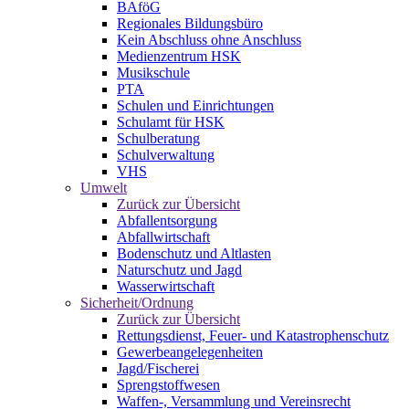
BAföG
Regionales Bildungsbüro
Kein Abschluss ohne Anschluss
Medienzentrum HSK
Musikschule
PTA
Schulen und Einrichtungen
Schulamt für HSK
Schulberatung
Schulverwaltung
VHS
Umwelt
Zurück zur Übersicht
Abfallentsorgung
Abfallwirtschaft
Bodenschutz und Altlasten
Naturschutz und Jagd
Wasserwirtschaft
Sicherheit/Ordnung
Zurück zur Übersicht
Rettungsdienst, Feuer- und Katastrophenschutz
Gewerbeangelegenheiten
Jagd/Fischerei
Sprengstoffwesen
Waffen-, Versammlung und Vereinsrecht