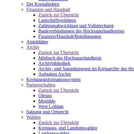
Der Kreisdirektor
Finanzen und Haushalt
Zurück zur Übersicht
Lastschriftverfahren
Zahlungsabwicklung und Vollstreckung
Bankverbindungen des Hochsauerlandkreises
Finanzen/Haushalt/Beteiligungen
Amtsblätter
Archiv
Zurück zur Übersicht
Jahrbuch des Hochsauerlandkreis
Archivbibliothek
Archiv- und Sammlungsgut im Kreisarchiv des Ho
Aufgaben Archiv
Kreistagsinformationssystem
Partnerschaften
Zurück zur Übersicht
Olesno
Megiddo
West Lothian
Satzung und Ortsrecht
Wahlen
Zurück zur Übersicht
Kreistags- und Landratswahlen
Landtagswahlen