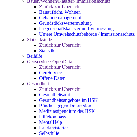
Bauen/Wohnen/Kataster/ Immissionsschutz
Zurück zur Übersicht
Bauaufsicht, Wohnen
Gebäudemanagement
Grundstückswertermittlung
Liegenschaftskataster und Vermessung
Untere Umweltschutzbehörde / Immissionsschutz
Statistikstelle
Zurück zur Übersicht
Statistik
Beihilfe
Geoservice / OpenData
Zurück zur Übersicht
GeoService
Offene Daten
Gesundheit
Zurück zur Übersicht
Gesundheitsamt
Gesundheitsangebote im HSK
Bündnis gegen Depression
Medizinstipendium des HSK
Hilfekompass
MentalHelp
Landarztstarter
Selbsthilfe