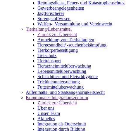
Rettungsdienst, Feuer- und Katastrophenschutz
Gewerbeangelegenheiten
Jagd/Fischerei
Sprengstoffwesen
Waffen-, Versammlung und Vereinsrecht
Tierhaltung/Lebensmittel
Zurück zur Übersicht
Anmeldung von Tierhaltungen
Tiergesundheit/ -seuchenbekämpfung
Tierkörperbeseitigung
Tierschutz
Tiertransport
Tierarzneimittelüberwachung
Lebensmittelüberwachung
Schlachttier- und Fleischhygiene
Trichinenuntersuchung
Futtermittelüberwachung
Aufenthalts- und Staatsangehörigkeitsrecht
Kommunales Integrationszentrum
Zurück zur Übersicht
Über uns
Unser Team
Aktuelles
Integration als Querschnitt
Integration durch Bildung