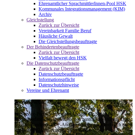
Ehrenamtlicher SprachmittlerInnen-Pool HSK
Kommunales Integrationsmanagement (KIM)
Archiv
Gleichstellung
Zurück zur Übersicht
Vereinbarkeit Familie Beruf
Häusliche Gewalt
Die Gleichstellungsbeauftragte
Der Behindertenbeauftragte
Zurück zur Übersicht
Vielfalt bewegt den HSK
Die Datenschutzbeauftragte
Zurück zur Übersicht
Datenschutzbeauftragte
Informationspflicht
Datenschutzhinweise
Vereine und Ehrenamt
Service-Portal
Im Service-Portal werden alle Anträge die Sie an den
Hochsauerlandkreis stellen können zentral vorgehalten. Die
noch vorhandenen PDF-Anträge werden nach und nach auf
intelligente Online-Anträge umgestellt.