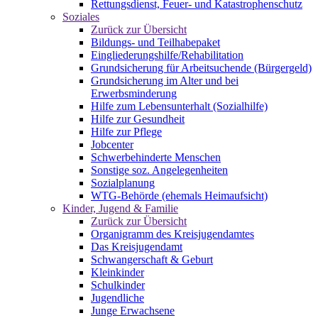
Rettungsdienst, Feuer- und Katastrophenschutz
Soziales
Zurück zur Übersicht
Bildungs- und Teilhabepaket
Eingliederungshilfe/Rehabilitation
Grundsicherung für Arbeitsuchende (Bürgergeld)
Grundsicherung im Alter und bei
Erwerbsminderung
Hilfe zum Lebensunterhalt (Sozialhilfe)
Hilfe zur Gesundheit
Hilfe zur Pflege
Jobcenter
Schwerbehinderte Menschen
Sonstige soz. Angelegenheiten
Sozialplanung
WTG-Behörde (ehemals Heimaufsicht)
Kinder, Jugend & Familie
Zurück zur Übersicht
Organigramm des Kreisjugendamtes
Das Kreisjugendamt
Schwangerschaft & Geburt
Kleinkinder
Schulkinder
Jugendliche
Junge Erwachsene