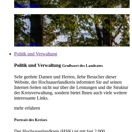
mehr erfahren
Bürgertelefon
Bei den alltäglichen Anfragen zu den Dienstleistungen des
Hochsauerlandkreises hilft das Bürgertelefon weiter.
mehr erfahren
Politik und Verwaltung
Politik und Verwaltung
Grußwort des Landrates
Sehr geehrte Damen und Herren, liebe Besucher dieser
Website, der Hochsauerlandkreis informiert Sie auf seinen
Internet-Seiten nicht nur über die Leistungen und die Struktur
der Kreisverwaltung, sondern bietet Ihnen auch viele weitere
interessante Links.
mehr erfahren
Portrait des Kreises
Der Hochsauerlandkreis (HSK) ist mit fast 2.000