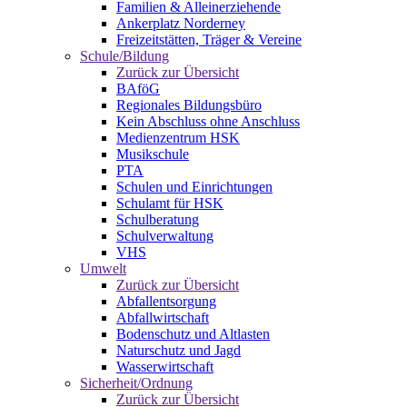
Familien & Alleinerziehende
Ankerplatz Norderney
Freizeitstätten, Träger & Vereine
Schule/Bildung
Zurück zur Übersicht
BAföG
Regionales Bildungsbüro
Kein Abschluss ohne Anschluss
Medienzentrum HSK
Musikschule
PTA
Schulen und Einrichtungen
Schulamt für HSK
Schulberatung
Schulverwaltung
VHS
Umwelt
Zurück zur Übersicht
Abfallentsorgung
Abfallwirtschaft
Bodenschutz und Altlasten
Naturschutz und Jagd
Wasserwirtschaft
Sicherheit/Ordnung
Zurück zur Übersicht