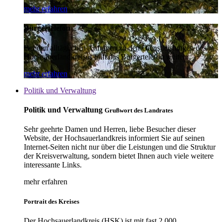
mehr erfahren
Bürgertelefon
Bei den alltäglichen Anfragen zu den Dienstleistungen des
Hochsauerlandkreises hilft das Bürgertelefon weiter.
mehr erfahren
Politik und Verwaltung
Politik und Verwaltung
Grußwort des Landrates
Sehr geehrte Damen und Herren, liebe Besucher dieser
Website, der Hochsauerlandkreis informiert Sie auf seinen
Internet-Seiten nicht nur über die Leistungen und die Struktur
der Kreisverwaltung, sondern bietet Ihnen auch viele weitere
interessante Links.
mehr erfahren
Portrait des Kreises
Der Hochsauerlandkreis (HSK) ist mit fast 2.000