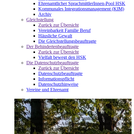
Ehrenamtlicher SprachmittlerInnen-Pool HSK
Kommunales Integrationsmanagement (KIM)
Archiv
Gleichstellung
Zurück zur Übersicht
Vereinbarkeit Familie Beruf
Häusliche Gewalt
Die Gleichstellungsbeauftragte
Der Behindertenbeauftragte
Zurück zur Übersicht
Vielfalt bewegt den HSK
Die Datenschutzbeauftragte
Zurück zur Übersicht
Datenschutzbeauftragte
Informationspflicht
Datenschutzhinweise
Vereine und Ehrenamt
Service-Portal
Im Service-Portal werden alle Anträge die Sie an den
Hochsauerlandkreis stellen können zentral vorgehalten. Die
noch vorhandenen PDF-Anträge werden nach und nach auf
intelligente Online-Anträge umgestellt.