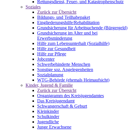
Rettungsdienst, Feuer- und Katastrophenschutz
Soziales
Zurück zur Übersicht
Bildungs- und Teilhabepaket
Eingliederungshilfe/Rehabilitation
Grundsicherung für Arbeitsuchende (Bürgergeld)
Grundsicherung im Alter und bei
Erwerbsminderung
Hilfe zum Lebensunterhalt (Sozialhilfe)
Hilfe zur Gesundheit
Hilfe zur Pflege
Jobcenter
Schwerbehinderte Menschen
Sonstige soz. Angelegenheiten
Sozialplanung
WTG-Behörde (ehemals Heimaufsicht)
Kinder, Jugend & Familie
Zurück zur Übersicht
Organigramm des Kreisjugendamtes
Das Kreisjugendamt
Schwangerschaft & Geburt
Kleinkinder
Schulkinder
Jugendliche
Junge Erwachsene