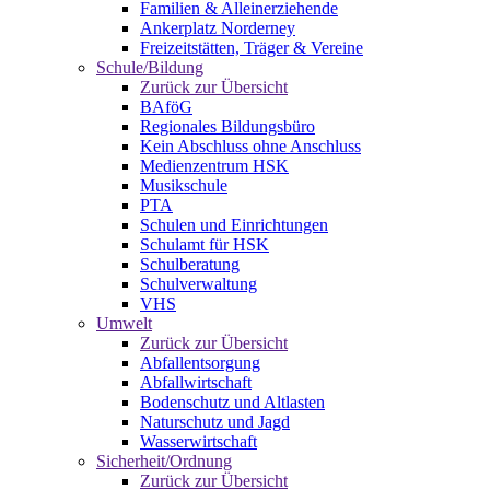
Familien & Alleinerziehende
Ankerplatz Norderney
Freizeitstätten, Träger & Vereine
Schule/Bildung
Zurück zur Übersicht
BAföG
Regionales Bildungsbüro
Kein Abschluss ohne Anschluss
Medienzentrum HSK
Musikschule
PTA
Schulen und Einrichtungen
Schulamt für HSK
Schulberatung
Schulverwaltung
VHS
Umwelt
Zurück zur Übersicht
Abfallentsorgung
Abfallwirtschaft
Bodenschutz und Altlasten
Naturschutz und Jagd
Wasserwirtschaft
Sicherheit/Ordnung
Zurück zur Übersicht