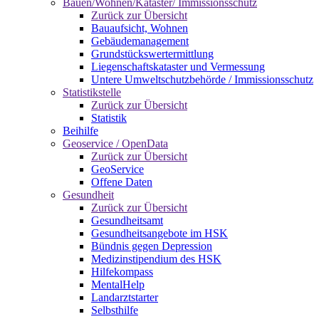
Bauen/Wohnen/Kataster/ Immissionsschutz
Zurück zur Übersicht
Bauaufsicht, Wohnen
Gebäudemanagement
Grundstückswertermittlung
Liegenschaftskataster und Vermessung
Untere Umweltschutzbehörde / Immissionsschutz
Statistikstelle
Zurück zur Übersicht
Statistik
Beihilfe
Geoservice / OpenData
Zurück zur Übersicht
GeoService
Offene Daten
Gesundheit
Zurück zur Übersicht
Gesundheitsamt
Gesundheitsangebote im HSK
Bündnis gegen Depression
Medizinstipendium des HSK
Hilfekompass
MentalHelp
Landarztstarter
Selbsthilfe