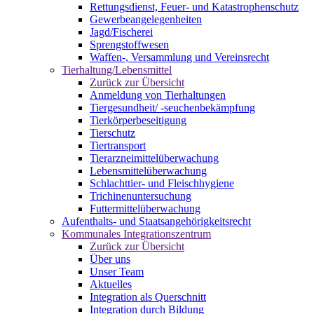
Rettungsdienst, Feuer- und Katastrophenschutz
Gewerbeangelegenheiten
Jagd/Fischerei
Sprengstoffwesen
Waffen-, Versammlung und Vereinsrecht
Tierhaltung/Lebensmittel
Zurück zur Übersicht
Anmeldung von Tierhaltungen
Tiergesundheit/ -seuchenbekämpfung
Tierkörperbeseitigung
Tierschutz
Tiertransport
Tierarzneimittelüberwachung
Lebensmittelüberwachung
Schlachttier- und Fleischhygiene
Trichinenuntersuchung
Futtermittelüberwachung
Aufenthalts- und Staatsangehörigkeitsrecht
Kommunales Integrationszentrum
Zurück zur Übersicht
Über uns
Unser Team
Aktuelles
Integration als Querschnitt
Integration durch Bildung