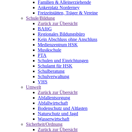
Familien & Alleinerziehende
Ankerplatz Norderney
Freizeitstätten, Träger & Vereine
Schule/Bildung
Zurück zur Übersicht
BAföG
Regionales Bildungsbüro
Kein Abschluss ohne Anschluss
Medienzentrum HSK
Musikschule
PTA
Schulen und Einrichtungen
Schulamt für HSK
Schulberatung
Schulverwaltung
VHS
Umwelt
Zurück zur Übersicht
Abfallentsorgung
Abfallwirtschaft
Bodenschutz und Altlasten
Naturschutz und Jagd
Wasserwirtschaft
Sicherheit/Ordnung
Zurück zur Übersicht