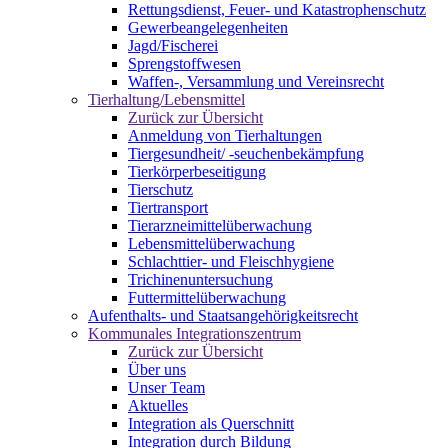
Rettungsdienst, Feuer- und Katastrophenschutz
Gewerbeangelegenheiten
Jagd/Fischerei
Sprengstoffwesen
Waffen-, Versammlung und Vereinsrecht
Tierhaltung/Lebensmittel
Zurück zur Übersicht
Anmeldung von Tierhaltungen
Tiergesundheit/ -seuchenbekämpfung
Tierkörperbeseitigung
Tierschutz
Tiertransport
Tierarzneimittelüberwachung
Lebensmittelüberwachung
Schlachttier- und Fleischhygiene
Trichinenuntersuchung
Futtermittelüberwachung
Aufenthalts- und Staatsangehörigkeitsrecht
Kommunales Integrationszentrum
Zurück zur Übersicht
Über uns
Unser Team
Aktuelles
Integration als Querschnitt
Integration durch Bildung