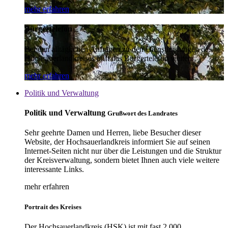
mehr erfahren
Bürgertelefon
Bei den alltäglichen Anfragen zu den Dienstleistungen des
Hochsauerlandkreises hilft das Bürgertelefon weiter.
mehr erfahren
Politik und Verwaltung
Politik und Verwaltung
Grußwort des Landrates
Sehr geehrte Damen und Herren, liebe Besucher dieser
Website, der Hochsauerlandkreis informiert Sie auf seinen
Internet-Seiten nicht nur über die Leistungen und die Struktur
der Kreisverwaltung, sondern bietet Ihnen auch viele weitere
interessante Links.
mehr erfahren
Portrait des Kreises
Der Hochsauerlandkreis (HSK) ist mit fast 2.000