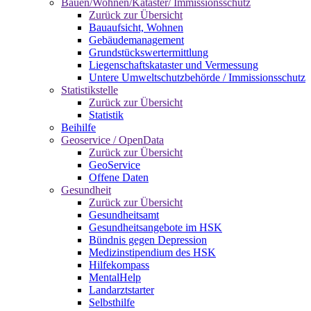
Bauen/Wohnen/Kataster/ Immissionsschutz
Zurück zur Übersicht
Bauaufsicht, Wohnen
Gebäudemanagement
Grundstückswertermittlung
Liegenschaftskataster und Vermessung
Untere Umweltschutzbehörde / Immissionsschutz
Statistikstelle
Zurück zur Übersicht
Statistik
Beihilfe
Geoservice / OpenData
Zurück zur Übersicht
GeoService
Offene Daten
Gesundheit
Zurück zur Übersicht
Gesundheitsamt
Gesundheitsangebote im HSK
Bündnis gegen Depression
Medizinstipendium des HSK
Hilfekompass
MentalHelp
Landarztstarter
Selbsthilfe