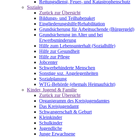
Rettungsdienst, Feuer- und Katastrophenschutz
Soziales
Zurück zur Übersicht
Bildungs- und Teilhabepaket
Eingliederungshilfe/Rehabilitation
Grundsicherung für Arbeitsuchende (Bürgergeld)
Grundsicherung im Alter und bei
Erwerbsminderung
Hilfe zum Lebensunterhalt (Sozialhilfe)
Hilfe zur Gesundheit
Hilfe zur Pflege
Jobcenter
Schwerbehinderte Menschen
Sonstige soz. Angelegenheiten
Sozialplanung
WTG-Behörde (ehemals Heimaufsicht)
Kinder, Jugend & Familie
Zurück zur Übersicht
Organigramm des Kreisjugendamtes
Das Kreisjugendamt
Schwangerschaft & Geburt
Kleinkinder
Schulkinder
Jugendliche
Junge Erwachsene