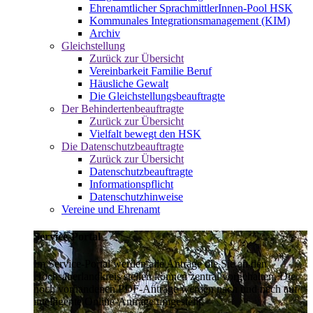
Ehrenamtlicher SprachmittlerInnen-Pool HSK
Kommunales Integrationsmanagement (KIM)
Archiv
Gleichstellung
Zurück zur Übersicht
Vereinbarkeit Familie Beruf
Häusliche Gewalt
Die Gleichstellungsbeauftragte
Der Behindertenbeauftragte
Zurück zur Übersicht
Vielfalt bewegt den HSK
Die Datenschutzbeauftragte
Zurück zur Übersicht
Datenschutzbeauftragte
Informationspflicht
Datenschutzhinweise
Vereine und Ehrenamt
Service-Portal
Im Service-Portal werden alle Anträge die Sie an den
Hochsauerlandkreis stellen können zentral vorgehalten. Die
noch vorhandenen PDF-Anträge werden nach und nach auf
intelligente Online-Anträge umgestellt.