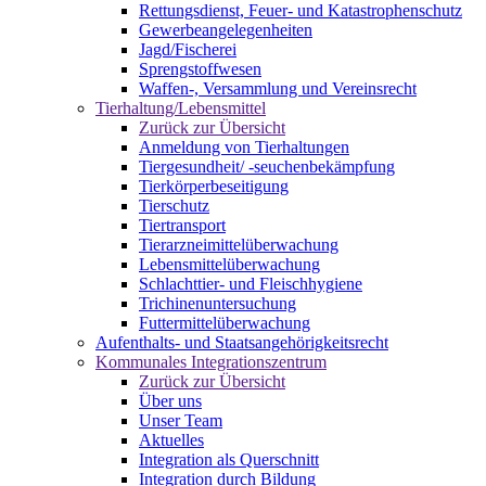
Rettungsdienst, Feuer- und Katastrophenschutz
Gewerbeangelegenheiten
Jagd/Fischerei
Sprengstoffwesen
Waffen-, Versammlung und Vereinsrecht
Tierhaltung/Lebensmittel
Zurück zur Übersicht
Anmeldung von Tierhaltungen
Tiergesundheit/ -seuchenbekämpfung
Tierkörperbeseitigung
Tierschutz
Tiertransport
Tierarzneimittelüberwachung
Lebensmittelüberwachung
Schlachttier- und Fleischhygiene
Trichinenuntersuchung
Futtermittelüberwachung
Aufenthalts- und Staatsangehörigkeitsrecht
Kommunales Integrationszentrum
Zurück zur Übersicht
Über uns
Unser Team
Aktuelles
Integration als Querschnitt
Integration durch Bildung