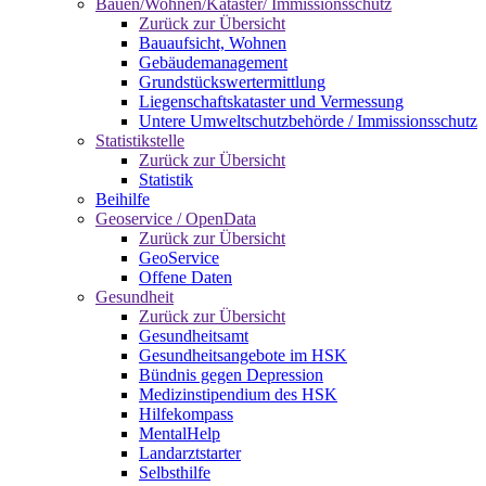
Bauen/Wohnen/Kataster/ Immissionsschutz
Zurück zur Übersicht
Bauaufsicht, Wohnen
Gebäudemanagement
Grundstückswertermittlung
Liegenschaftskataster und Vermessung
Untere Umweltschutzbehörde / Immissionsschutz
Statistikstelle
Zurück zur Übersicht
Statistik
Beihilfe
Geoservice / OpenData
Zurück zur Übersicht
GeoService
Offene Daten
Gesundheit
Zurück zur Übersicht
Gesundheitsamt
Gesundheitsangebote im HSK
Bündnis gegen Depression
Medizinstipendium des HSK
Hilfekompass
MentalHelp
Landarztstarter
Selbsthilfe