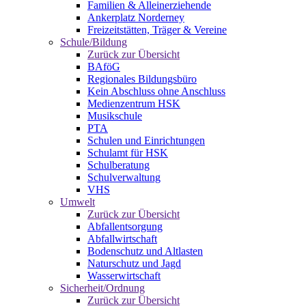
Familien & Alleinerziehende
Ankerplatz Norderney
Freizeitstätten, Träger & Vereine
Schule/Bildung
Zurück zur Übersicht
BAföG
Regionales Bildungsbüro
Kein Abschluss ohne Anschluss
Medienzentrum HSK
Musikschule
PTA
Schulen und Einrichtungen
Schulamt für HSK
Schulberatung
Schulverwaltung
VHS
Umwelt
Zurück zur Übersicht
Abfallentsorgung
Abfallwirtschaft
Bodenschutz und Altlasten
Naturschutz und Jagd
Wasserwirtschaft
Sicherheit/Ordnung
Zurück zur Übersicht