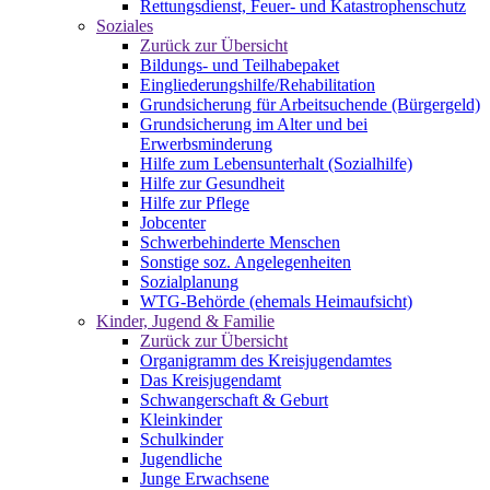
Rettungsdienst, Feuer- und Katastrophenschutz
Soziales
Zurück zur Übersicht
Bildungs- und Teilhabepaket
Eingliederungshilfe/Rehabilitation
Grundsicherung für Arbeitsuchende (Bürgergeld)
Grundsicherung im Alter und bei
Erwerbsminderung
Hilfe zum Lebensunterhalt (Sozialhilfe)
Hilfe zur Gesundheit
Hilfe zur Pflege
Jobcenter
Schwerbehinderte Menschen
Sonstige soz. Angelegenheiten
Sozialplanung
WTG-Behörde (ehemals Heimaufsicht)
Kinder, Jugend & Familie
Zurück zur Übersicht
Organigramm des Kreisjugendamtes
Das Kreisjugendamt
Schwangerschaft & Geburt
Kleinkinder
Schulkinder
Jugendliche
Junge Erwachsene