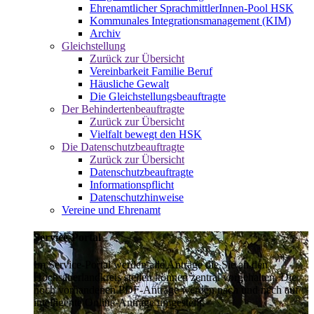
Ehrenamtlicher SprachmittlerInnen-Pool HSK
Kommunales Integrationsmanagement (KIM)
Archiv
Gleichstellung
Zurück zur Übersicht
Vereinbarkeit Familie Beruf
Häusliche Gewalt
Die Gleichstellungsbeauftragte
Der Behindertenbeauftragte
Zurück zur Übersicht
Vielfalt bewegt den HSK
Die Datenschutzbeauftragte
Zurück zur Übersicht
Datenschutzbeauftragte
Informationspflicht
Datenschutzhinweise
Vereine und Ehrenamt
Service-Portal
Im Service-Portal werden alle Anträge die Sie an den
Hochsauerlandkreis stellen können zentral vorgehalten. Die
noch vorhandenen PDF-Anträge werden nach und nach auf
intelligente Online-Anträge umgestellt.