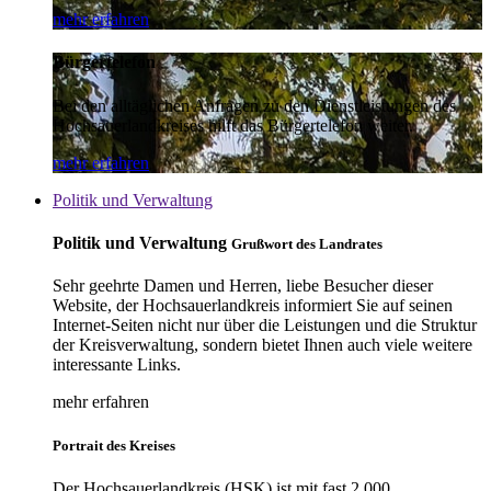
mehr erfahren
Bürgertelefon
Bei den alltäglichen Anfragen zu den Dienstleistungen des
Hochsauerlandkreises hilft das Bürgertelefon weiter.
mehr erfahren
Politik und Verwaltung
Politik und Verwaltung
Grußwort des Landrates
Sehr geehrte Damen und Herren, liebe Besucher dieser
Website, der Hochsauerlandkreis informiert Sie auf seinen
Internet-Seiten nicht nur über die Leistungen und die Struktur
der Kreisverwaltung, sondern bietet Ihnen auch viele weitere
interessante Links.
mehr erfahren
Portrait des Kreises
Der Hochsauerlandkreis (HSK) ist mit fast 2.000