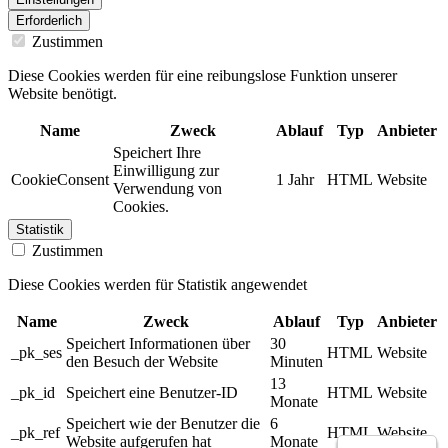
Erforderlich
Zustimmen
Diese Cookies werden für eine reibungslose Funktion unserer
Website benötigt.
Name
Zweck
Ablauf
Typ
Anbieter
Speichert Ihre
Einwilligung zur
CookieConsent
1 Jahr
HTML
Website
Verwendung von
Cookies.
Statistik
Zustimmen
Diese Cookies werden für Statistik angewendet
Name
Zweck
Ablauf
Typ
Anbieter
Speichert Informationen über
30
_pk_ses
HTML
Website
den Besuch der Website
Minuten
13
_pk_id
Speichert eine Benutzer-ID
HTML
Website
Monate
Speichert wie der Benutzer die
6
_pk_ref
HTML
Website
Website aufgerufen hat
Monate