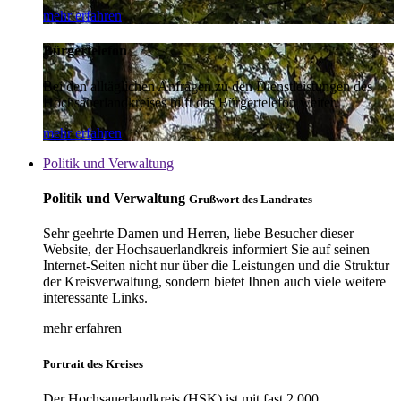
mehr erfahren
Bürgertelefon
Bei den alltäglichen Anfragen zu den Dienstleistungen des
Hochsauerlandkreises hilft das Bürgertelefon weiter.
mehr erfahren
Politik und Verwaltung
Politik und Verwaltung
Grußwort des Landrates
Sehr geehrte Damen und Herren, liebe Besucher dieser
Website, der Hochsauerlandkreis informiert Sie auf seinen
Internet-Seiten nicht nur über die Leistungen und die Struktur
der Kreisverwaltung, sondern bietet Ihnen auch viele weitere
interessante Links.
mehr erfahren
Portrait des Kreises
Der Hochsauerlandkreis (HSK) ist mit fast 2.000