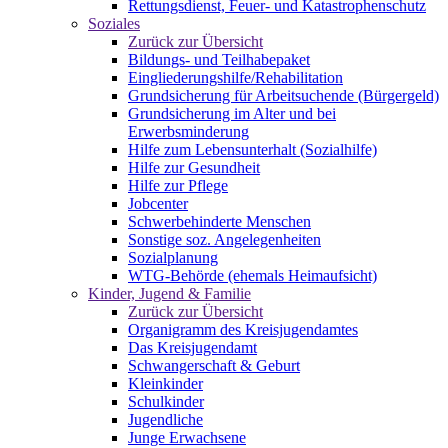
Rettungsdienst, Feuer- und Katastrophenschutz
Soziales
Zurück zur Übersicht
Bildungs- und Teilhabepaket
Eingliederungshilfe/Rehabilitation
Grundsicherung für Arbeitsuchende (Bürgergeld)
Grundsicherung im Alter und bei
Erwerbsminderung
Hilfe zum Lebensunterhalt (Sozialhilfe)
Hilfe zur Gesundheit
Hilfe zur Pflege
Jobcenter
Schwerbehinderte Menschen
Sonstige soz. Angelegenheiten
Sozialplanung
WTG-Behörde (ehemals Heimaufsicht)
Kinder, Jugend & Familie
Zurück zur Übersicht
Organigramm des Kreisjugendamtes
Das Kreisjugendamt
Schwangerschaft & Geburt
Kleinkinder
Schulkinder
Jugendliche
Junge Erwachsene