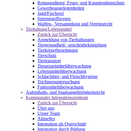
Rettungsdienst, Feuer- und Katastrophenschutz
Gewerbeangelegenheiten
Jagd/Fischerei
Sprengstoffwesen
Waffen-, Versammlung und Vereinsrecht
Tierhaltung/Lebensmittel
Zurück zur Übersicht
Anmeldung von Tierhaltungen
Tiergesundheit/ -seuchenbekämpfung
Tierkörperbeseitigung
Tierschutz
Tiertransport
Tierarzneimittelüberwachung
Lebensmittelüberwachung
Schlachttier- und Fleischhygiene
Trichinenuntersuchung
Futtermittelüberwachung
Aufenthalts- und Staatsangehörigkeitsrecht
Kommunales Integrationszentrum
Zurück zur Übersicht
Über uns
Unser Team
Aktuelles
Integration als Querschnitt
Integration durch Bildung