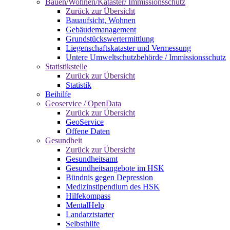
Bauen/Wohnen/Kataster/ Immissionsschutz
Zurück zur Übersicht
Bauaufsicht, Wohnen
Gebäudemanagement
Grundstückswertermittlung
Liegenschaftskataster und Vermessung
Untere Umweltschutzbehörde / Immissionsschutz
Statistikstelle
Zurück zur Übersicht
Statistik
Beihilfe
Geoservice / OpenData
Zurück zur Übersicht
GeoService
Offene Daten
Gesundheit
Zurück zur Übersicht
Gesundheitsamt
Gesundheitsangebote im HSK
Bündnis gegen Depression
Medizinstipendium des HSK
Hilfekompass
MentalHelp
Landarztstarter
Selbsthilfe