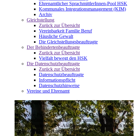
Ehrenamtlicher SprachmittlerInnen-Pool HSK
Kommunales Integrationsmanagement (KIM)
Archiv
Gleichstellung
Zurück zur Übersicht
Vereinbarkeit Familie Beruf
Häusliche Gewalt
Die Gleichstellungsbeauftragte
Der Behindertenbeauftragte
Zurück zur Übersicht
Vielfalt bewegt den HSK
Die Datenschutzbeauftragte
Zurück zur Übersicht
Datenschutzbeauftragte
Informationspflicht
Datenschutzhinweise
Vereine und Ehrenamt
Service-Portal
Im Service-Portal werden alle Anträge die Sie an den
Hochsauerlandkreis stellen können zentral vorgehalten. Die
noch vorhandenen PDF-Anträge werden nach und nach auf
intelligente Online-Anträge umgestellt.