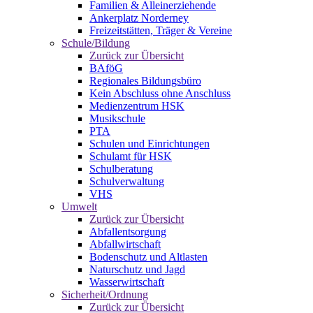
Familien & Alleinerziehende
Ankerplatz Norderney
Freizeitstätten, Träger & Vereine
Schule/Bildung
Zurück zur Übersicht
BAföG
Regionales Bildungsbüro
Kein Abschluss ohne Anschluss
Medienzentrum HSK
Musikschule
PTA
Schulen und Einrichtungen
Schulamt für HSK
Schulberatung
Schulverwaltung
VHS
Umwelt
Zurück zur Übersicht
Abfallentsorgung
Abfallwirtschaft
Bodenschutz und Altlasten
Naturschutz und Jagd
Wasserwirtschaft
Sicherheit/Ordnung
Zurück zur Übersicht