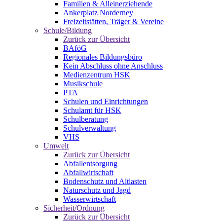
Familien & Alleinerziehende
Ankerplatz Norderney
Freizeitstätten, Träger & Vereine
Schule/Bildung
Zurück zur Übersicht
BAföG
Regionales Bildungsbüro
Kein Abschluss ohne Anschluss
Medienzentrum HSK
Musikschule
PTA
Schulen und Einrichtungen
Schulamt für HSK
Schulberatung
Schulverwaltung
VHS
Umwelt
Zurück zur Übersicht
Abfallentsorgung
Abfallwirtschaft
Bodenschutz und Altlasten
Naturschutz und Jagd
Wasserwirtschaft
Sicherheit/Ordnung
Zurück zur Übersicht