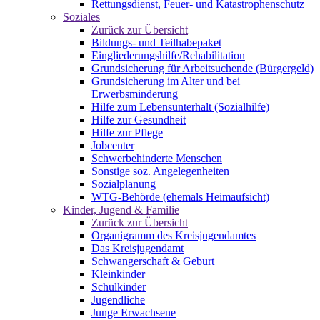
Rettungsdienst, Feuer- und Katastrophenschutz
Soziales
Zurück zur Übersicht
Bildungs- und Teilhabepaket
Eingliederungshilfe/Rehabilitation
Grundsicherung für Arbeitsuchende (Bürgergeld)
Grundsicherung im Alter und bei
Erwerbsminderung
Hilfe zum Lebensunterhalt (Sozialhilfe)
Hilfe zur Gesundheit
Hilfe zur Pflege
Jobcenter
Schwerbehinderte Menschen
Sonstige soz. Angelegenheiten
Sozialplanung
WTG-Behörde (ehemals Heimaufsicht)
Kinder, Jugend & Familie
Zurück zur Übersicht
Organigramm des Kreisjugendamtes
Das Kreisjugendamt
Schwangerschaft & Geburt
Kleinkinder
Schulkinder
Jugendliche
Junge Erwachsene