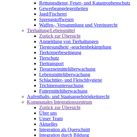
Rettungsdienst, Feuer- und Katastrophenschutz
Gewerbeangelegenheiten
Jagd/Fischerei
Sprengstoffwesen
Waffen-, Versammlung und Vereinsrecht
Tierhaltung/Lebensmittel
Zurück zur Übersicht
Anmeldung von Tierhaltungen
Tiergesundheit/ -seuchenbekämpfung
Tierkörperbeseitigung
Tierschutz
Tiertransport
Tierarzneimittelüberwachung
Lebensmittelüberwachung
Schlachttier- und Fleischhygiene
Trichinenuntersuchung
Futtermittelüberwachung
Aufenthalts- und Staatsangehörigkeitsrecht
Kommunales Integrationszentrum
Zurück zur Übersicht
Über uns
Unser Team
Aktuelles
Integration als Querschnitt
Integration durch Bildung