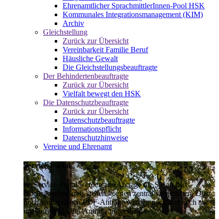
Ehrenamtlicher SprachmittlerInnen-Pool HSK
Kommunales Integrationsmanagement (KIM)
Archiv
Gleichstellung
Zurück zur Übersicht
Vereinbarkeit Familie Beruf
Häusliche Gewalt
Die Gleichstellungsbeauftragte
Der Behindertenbeauftragte
Zurück zur Übersicht
Vielfalt bewegt den HSK
Die Datenschutzbeauftragte
Zurück zur Übersicht
Datenschutzbeauftragte
Informationspflicht
Datenschutzhinweise
Vereine und Ehrenamt
Service-Portal
Im Service-Portal werden alle Anträge die Sie an den
Hochsauerlandkreis stellen können zentral vorgehalten. Die
noch vorhandenen PDF-Anträge werden nach und nach auf
intelligente Online-Anträge umgestellt.