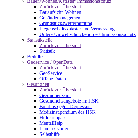
Bauen/Wohnen/Kataster/ Immissionsschutz
Zurück zur Übersicht
Bauaufsicht, Wohnen
Gebäudemanagement
Grundstückswertermittlung
Liegenschaftskataster und Vermessung
Untere Umweltschutzbehörde / Immissionsschutz
Statistikstelle
Zurück zur Übersicht
Statistik
Beihilfe
Geoservice / OpenData
Zurück zur Übersicht
GeoService
Offene Daten
Gesundheit
Zurück zur Übersicht
Gesundheitsamt
Gesundheitsangebote im HSK
Bündnis gegen Depression
Medizinstipendium des HSK
Hilfekompass
MentalHelp
Landarztstarter
Selbsthilfe