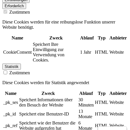
Erforderlich
Zustimmen
Diese Cookies werden für eine reibungslose Funktion unserer
Website benötigt.
Name
Zweck
Ablauf
Typ
Anbieter
Speichert Ihre
Einwilligung zur
CookieConsent
1 Jahr
HTML
Website
Verwendung von
Cookies.
Statistik
Zustimmen
Diese Cookies werden für Statistik angewendet
Name
Zweck
Ablauf
Typ
Anbieter
Speichert Informationen über
30
_pk_ses
HTML
Website
den Besuch der Website
Minuten
13
_pk_id
Speichert eine Benutzer-ID
HTML
Website
Monate
Speichert wie der Benutzer die
6
_pk_ref
HTML
Website
Website aufgerufen hat
Monate