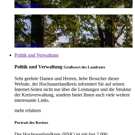
mehr erfahren
Bürgertelefon
Bei den alltäglichen Anfragen zu den Dienstleistungen des
Hochsauerlandkreises hilft das Bürgertelefon weiter.
mehr erfahren
Politik und Verwaltung
Politik und Verwaltung
Grußwort des Landrates
Sehr geehrte Damen und Herren, liebe Besucher dieser
Website, der Hochsauerlandkreis informiert Sie auf seinen
Internet-Seiten nicht nur über die Leistungen und die Struktur
der Kreisverwaltung, sondern bietet Ihnen auch viele weitere
interessante Links.
mehr erfahren
Portrait des Kreises
Der Hochsauerlandkreis (HSK) ist mit fast 2.000