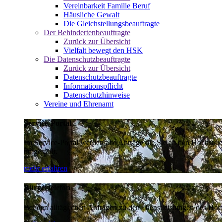
Vereinbarkeit Familie Beruf
Häusliche Gewalt
Die Gleichstellungsbeauftragte
Der Behindertenbeauftragte
Zurück zur Übersicht
Vielfalt bewegt den HSK
Die Datenschutzbeauftragte
Zurück zur Übersicht
Datenschutzbeauftragte
Informationspflicht
Datenschutzhinweise
Vereine und Ehrenamt
Service-Portal
Im Service-Portal werden alle Anträge die Sie an den Hochsau
umgestellt.
mehr erfahren
Bürgertelefon
Bei den alltäglichen Anfragen zu den Dienstleistungen des Hoch