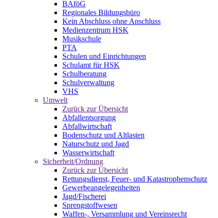
BAföG
Regionales Bildungsbüro
Kein Abschluss ohne Anschluss
Medienzentrum HSK
Musikschule
PTA
Schulen und Einrichtungen
Schulamt für HSK
Schulberatung
Schulverwaltung
VHS
Umwelt
Zurück zur Übersicht
Abfallentsorgung
Abfallwirtschaft
Bodenschutz und Altlasten
Naturschutz und Jagd
Wasserwirtschaft
Sicherheit/Ordnung
Zurück zur Übersicht
Rettungsdienst, Feuer- und Katastrophenschutz
Gewerbeangelegenheiten
Jagd/Fischerei
Sprengstoffwesen
Waffen-, Versammlung und Vereinsrecht