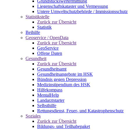
Grundstückswertermittlung
Liegenschaftskataster und Vermessung
Untere Umweltschutzbehörde / Immissionsschutz
Statistikstelle
Zurück zur Übersicht
Statistik
Beihilfe
Geoservice / OpenData
Zurück zur Übersicht
GeoService
Offene Daten
Gesundheit
Zurück zur Übersicht
Gesundheitsamt
Gesundheitsangebote im HSK
Bündnis gegen Depression
Medizinstipendium des HSK
Hilfekompass
MentalHelp
Landarztstarter
Selbsthilfe
Rettungsdienst, Feuer- und Katastrophenschutz
Soziales
Zurück zur Übersicht
Bildungs- und Teilhabepaket