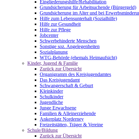
Eingliederungshilfe/Rehabilitation
Grundsicherung für Arbeitsuchende (Bürgergeld)
Grundsicherung im Alter und bei Erwerbsminderu
Hilfe zum Lebensunterhalt (Sozialhilfe)
Hilfe zur Gesundheit
Hilfe zur Pflege
Jobcenter
Schwerbehinderte Menschen
Sonstige soz. Angelegenheiten
Sozialplanung
WTG-Behörde (ehemals Heimaufsicht)
Kinder, Jugend & Familie
Zurück zur Übersicht
Organigramm des Kreisjugendamtes
Das Kreisjugendamt
Schwangerschaft & Geburt
Kleinkinder
Schulkinder
Jugendliche
Junge Erwachsene
Familien & Alleinerziehende
Ankerplatz Norderney
Freizeitstätten, Träger & Vereine
Schule/Bildung
Zurück zur Übersicht