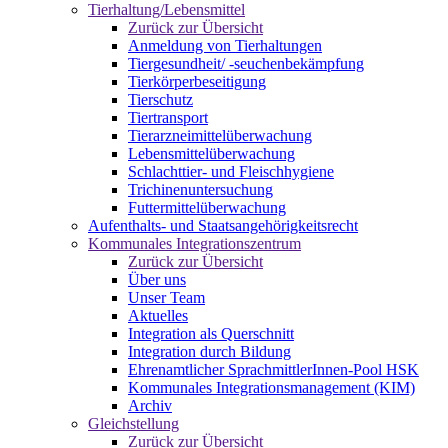
Tierhaltung/Lebensmittel
Zurück zur Übersicht
Anmeldung von Tierhaltungen
Tiergesundheit/ -seuchenbekämpfung
Tierkörperbeseitigung
Tierschutz
Tiertransport
Tierarzneimittelüberwachung
Lebensmittelüberwachung
Schlachttier- und Fleischhygiene
Trichinenuntersuchung
Futtermittelüberwachung
Aufenthalts- und Staatsangehörigkeitsrecht
Kommunales Integrationszentrum
Zurück zur Übersicht
Über uns
Unser Team
Aktuelles
Integration als Querschnitt
Integration durch Bildung
Ehrenamtlicher SprachmittlerInnen-Pool HSK
Kommunales Integrationsmanagement (KIM)
Archiv
Gleichstellung
Zurück zur Übersicht