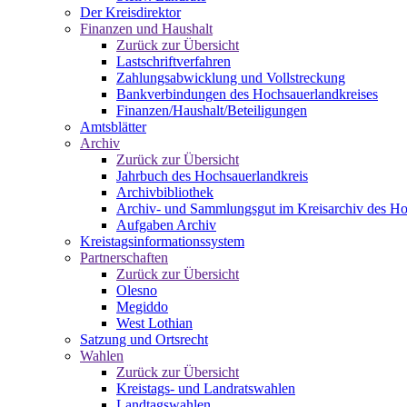
Der Kreisdirektor
Finanzen und Haushalt
Zurück zur Übersicht
Lastschriftverfahren
Zahlungsabwicklung und Vollstreckung
Bankverbindungen des Hochsauerlandkreises
Finanzen/Haushalt/Beteiligungen
Amtsblätter
Archiv
Zurück zur Übersicht
Jahrbuch des Hochsauerlandkreis
Archivbibliothek
Archiv- und Sammlungsgut im Kreisarchiv des Ho
Aufgaben Archiv
Kreistagsinformationssystem
Partnerschaften
Zurück zur Übersicht
Olesno
Megiddo
West Lothian
Satzung und Ortsrecht
Wahlen
Zurück zur Übersicht
Kreistags- und Landratswahlen
Landtagswahlen